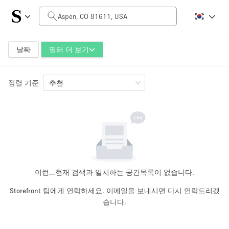
일일 비용
$0
$5,000+
날짜
필터 더 보기
정렬 기준
공간 크기
추천
100 sq ft
5000+ sq ft
~ 13 명
~ 650 명
프로젝트 유형
이런...
현재 검색과 일치하는 공간목록이 없습니다.
Storefront 팀에게 연락하세요. 이메일을 보내시면 다시 연락드리겠
습니다.
Retail
Showroom
Event
Art
Food