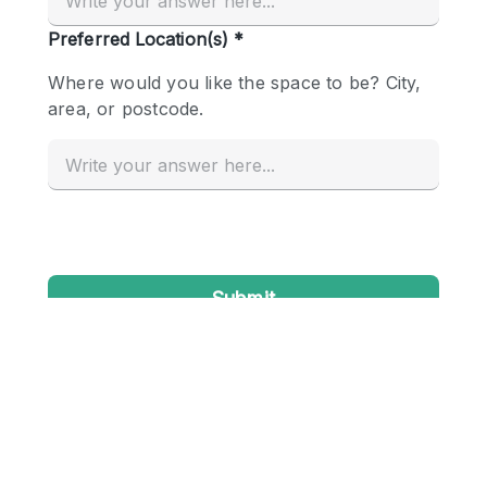
Conference Room
Container
Creative Space
Event Space
Fair / Festival
Hall
Lobby Space
Mall Shop
Mansion / House
Meeting Space
Office Space
Other
Photo / Filming Studio