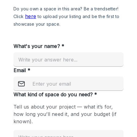
Photo
Conference
Meeting
Office
Shop Share
Shooting
공간 유형
Advertisement Space
Apartment / Loft
Art Gallery
Atelier / Workshop Studio
Boat
Booth / Kiosk / Stand
Boutique / Shop