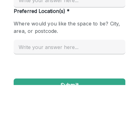
Conference Room
Container
Creative Space
Event Space
Fair / Festival
Hall
Lobby Space
Mall Shop
Mansion / House
Meeting Space
Office Space
Other
Photo / Filming Studio