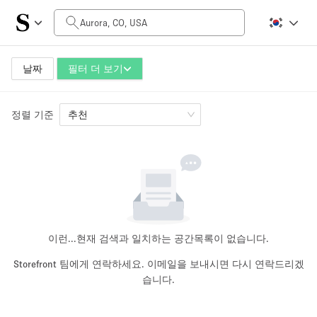
일일 비용
$0
$5,000+
날짜
필터 더 보기
정렬 기준
공간 크기
추천
100 sq ft
5000+ sq ft
~ 13 명
~ 650 명
프로젝트 유형
이런...
현재 검색과 일치하는 공간목록이 없습니다.
Storefront 팀에게 연락하세요. 이메일을 보내시면 다시 연락드리겠
습니다.
Retail
Showroom
Event
Art
Food