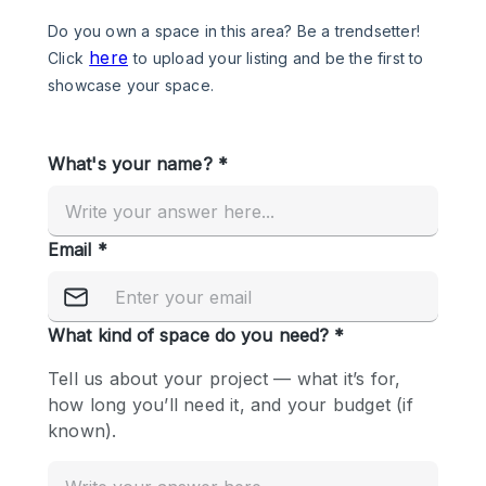
Photo
Conference
Meeting
Office
Shop Share
Shooting
공간 유형
Advertisement Space
Apartment / Loft
Art Gallery
Atelier / Workshop Studio
Boat
Booth / Kiosk / Stand
Boutique / Shop