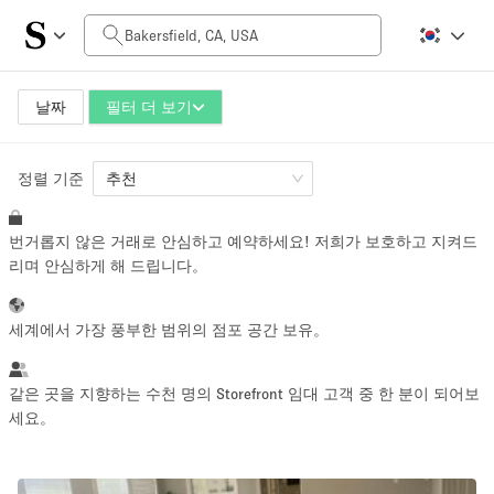
일일 비용
$0
$5,000+
날짜
필터 더 보기
정렬 기준
공간 크기
추천
번거롭지 않은 거래로 안심하고 예약하세요! 저희가 보호하고 지켜드
100 sq ft
5000+ sq ft
리며 안심하게 해 드립니다。
~ 13 명
~ 650 명
세계에서 가장 풍부한 범위의 점포 공간 보유。
프로젝트 유형
같은 곳을 지향하는 수천 명의 Storefront 임대 고객 중 한 분이 되어보
세요。
Retail
Showroom
Event
Art
Food