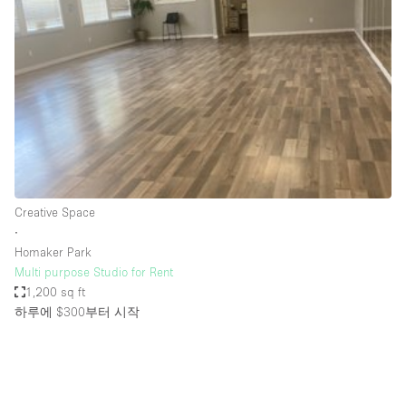
Photo
Conference
Meeting
Office
Shop Share
Shooting
공간 유형
Advertisement Space
Creative Space
Apartment / Loft
∙
Homaker Park
Art Gallery
Multi purpose Studio for Rent
Atelier / Workshop Studio
1,200 sq ft
하루에 $300
부터 시작
Boat
Booth / Kiosk / Stand
Boutique / Shop