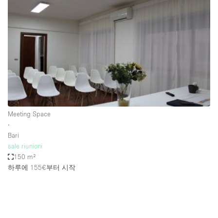
Photo
Conference
Meeting
Office
Shop Share
Shooting
공간 유형
Advertisement Space
Meeting Space
Apartment / Loft
∙
Bari
Art Gallery
sale riunioni
Atelier / Workshop Studio
150 m²
하루에 155€
부터 시작
Boat
Booth / Kiosk / Stand
Boutique / Shop