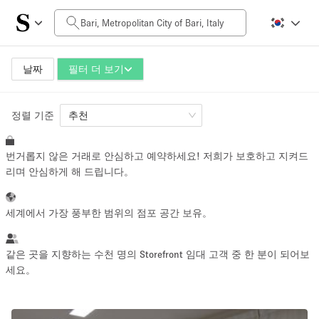
일일 비용
0€
5.000€+
날짜
필터 더 보기
정렬 기준
공간 크기
추천
번거롭지 않은 거래로 안심하고 예약하세요! 저희가 보호하고 지켜드
10 m²
500+ m²
리며 안심하게 해 드립니다。
~ 13 명
~ 650 명
세계에서 가장 풍부한 범위의 점포 공간 보유。
프로젝트 유형
같은 곳을 지향하는 수천 명의 Storefront 임대 고객 중 한 분이 되어보
세요。
Retail
Showroom
Event
Art
Food