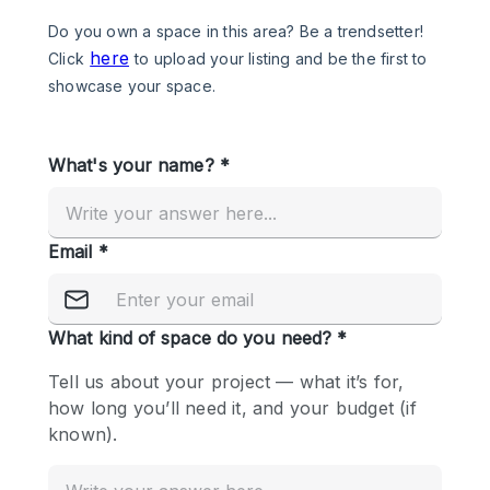
Photo
Conference
Meeting
Office
Shop Share
Shooting
공간 유형
Advertisement Space
Apartment / Loft
Art Gallery
Atelier / Workshop Studio
Boat
Booth / Kiosk / Stand
Boutique / Shop