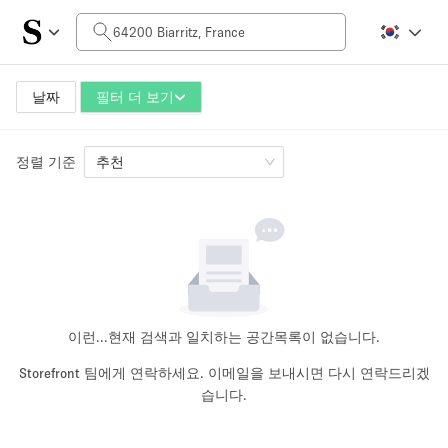
일일 비용
0€
5.000€+
날짜
필터 더 보기
정렬 기준
공간 크기
추천
10 m²
500+ m²
~ 13 명
~ 650 명
프로젝트 유형
이런...
현재 검색과 일치하는 공간목록이 없습니다.
Storefront 팀에게 연락하세요. 이메일을 보내시면 다시 연락드리겠
습니다.
Retail
Showroom
Event
Art
Food