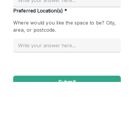
Conference Room
Container
Creative Space
Event Space
Fair / Festival
Hall
Lobby Space
Mall Shop
Mansion / House
Meeting Space
Office Space
Other
Photo / Filming Studio