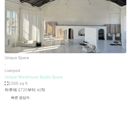
Conference Room
Container
Creative Space
Event Space
Fair / Festival
Hall
Unique Space
Lobby Space
∙
Liverpool
Mall Shop
Unique Warehouse Studio Space
Mansion / House
3,500 sq ft
하루에 £720
부터 시작
Meeting Space
빠른 응답자
Office Space
Other
Photo / Filming Studio