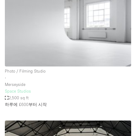
Photo
Conference
Meeting
Office
Shop Share
Shooting
공간 유형
Advertisement Space
Photo / Filming Studio
Apartment / Loft
∙
Merseyside
Art Gallery
Space Studios
Atelier / Workshop Studio
2,500 sq ft
하루에 £600
부터 시작
Boat
Booth / Kiosk / Stand
Boutique / Shop