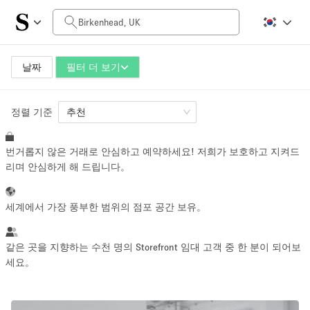
일일 비용
£0
£5,000+
날짜
필터 더 보기
정렬 기준
공간 크기
추천
번거롭지 않은 거래로 안심하고 예약하세요! 저희가 보호하고 지켜드
100 sq ft
5000+ sq ft
리며 안심하게 해 드립니다。
~ 13 명
~ 650 명
세계에서 가장 풍부한 범위의 점포 공간 보유。
프로젝트 유형
같은 곳을 지향하는 수천 명의 Storefront 임대 고객 중 한 분이 되어보
세요。
Retail
Showroom
Event
Art
Food