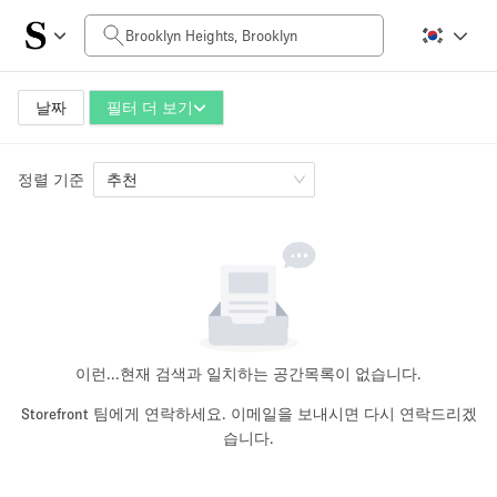
일일 비용
$0
$5,000+
날짜
필터 더 보기
정렬 기준
공간 크기
추천
100 sq ft
5000+ sq ft
~ 13 명
~ 650 명
프로젝트 유형
이런...
현재 검색과 일치하는 공간목록이 없습니다.
Storefront 팀에게 연락하세요. 이메일을 보내시면 다시 연락드리겠
습니다.
Retail
Showroom
Event
Art
Food