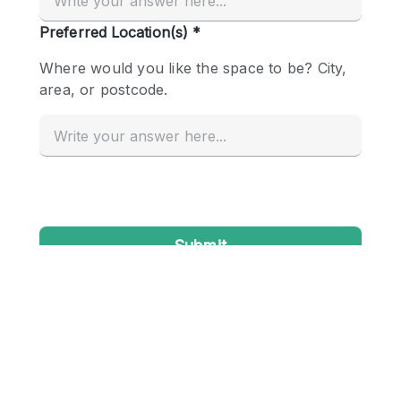
Conference Room
Container
Creative Space
Event Space
Fair / Festival
Hall
Lobby Space
Mall Shop
Mansion / House
Meeting Space
Office Space
Other
Photo / Filming Studio