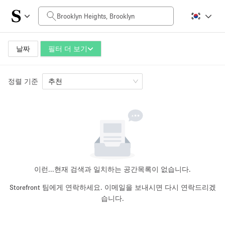
일일 비용
$0
$5,000+
날짜
필터 더 보기
정렬 기준
공간 크기
추천
100 sq ft
5000+ sq ft
~ 13 명
~ 650 명
프로젝트 유형
이런...
현재 검색과 일치하는 공간목록이 없습니다.
Storefront 팀에게 연락하세요. 이메일을 보내시면 다시 연락드리겠
습니다.
Retail
Showroom
Event
Art
Food