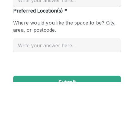
Conference Room
Container
Creative Space
Event Space
Fair / Festival
Hall
Lobby Space
Mall Shop
Mansion / House
Meeting Space
Office Space
Other
Photo / Filming Studio