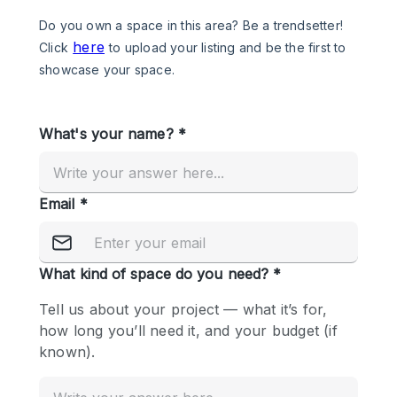
Photo
Conference
Meeting
Office
Shop Share
Shooting
공간 유형
Advertisement Space
Apartment / Loft
Art Gallery
Atelier / Workshop Studio
Boat
Booth / Kiosk / Stand
Boutique / Shop