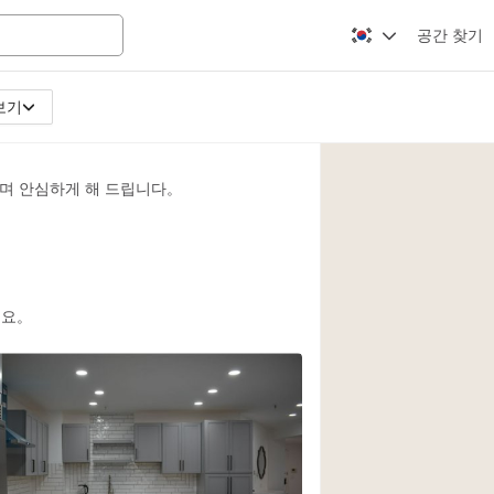
공간 찾기
보기
Apartment / Loft
Atelier / Workshop
며 안심하게 해 드립니다。
Booth / Kiosk / St
Conference Room
Creative Space
Fair / Festival
세요。
Lobby Space
Mansion / House
Office Space
Photo / Filming St