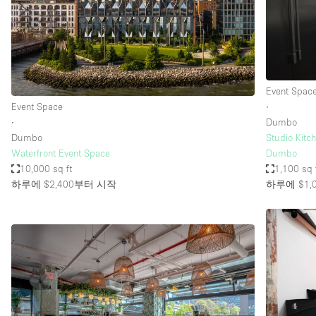
Restaurant / Bar / Cafe
Salon
Stall / Market Stall
Unique Space
Event Spac
Event Space
∙
∙
Dumbo
공간 기능
Air Conditioning
Dumbo
Studio Kitch
Waterfront Event Space
Dumbo
Bar
10,000 sq ft
1,100 sq 
Car Display
하루에 $2,400
부터 시작
하루에 $1,
Counters
Electricity
Fitting Rooms
Garden
Ground Floor