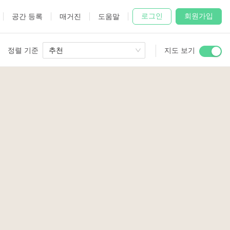
로그인
회원가입
공간 등록
매거진
도움말
정렬 기준
추천
지도 보기
 Studio
and
udio