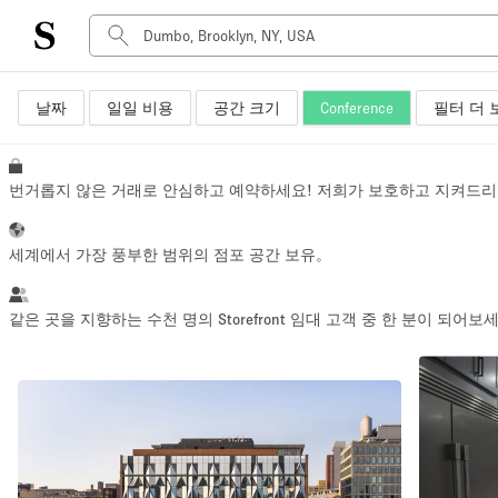
날짜
일일 비용
공간 크기
Conference
필터 더 
공간 유형
Advertisement Space
Art Gallery
번거롭지 않은 거래로 안심하고 예약하세요! 저희가 보호하고 지켜드리
Boat
Boutique / Shop
세계에서 가장 풍부한 범위의 점포 공간 보유。
Container
Event Space
같은 곳을 지향하는 수천 명의 Storefront 임대 고객 중 한 분이 되어보
Hall
Mall Shop
Meeting Space
Other