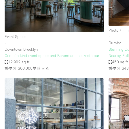
Haussmann Style
Industrial
Kitchen
Photo / Fil
Lighting
Event Space
∙
∙
Dumbo
Living Space
Downtown Brooklyn
Stunning Du
Office Equipment
One-of-a-kind event space and Bohemian chic resto-bar
Nearby, Ful
12,992 sq ft
450 sq ft
Raw
하루에 $60,000
부터 시작
하루에 $48
Security System
Sound & Video Equipment
Stock Room
Stunning View
Toilets
Whitebox / Minimal