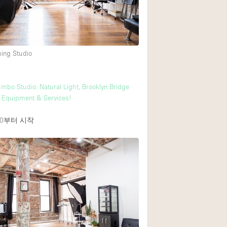
Heating
Internet
Large Door Entran
ming Studio
Liquor Licence
Multiple Rooms
mbo Studio: Natural Light, Brooklyn Bridge
Private Parking
l Equipment & Services!
Rooftop / Terrace
0
부터 시작
Smoking Area
Soundproof
Street Level
Terrace
Water Access
Window Display