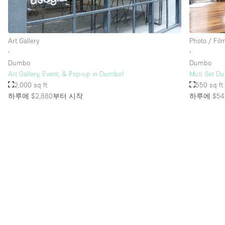
층 / 접근성:
지하층
Art Gallery
Photo / Fil
위치한 거리
∙
∙
Dumbo
Dumbo
테라스
Art Gallery, Event, & Pop-up in Dumbo!
Muti Set Du
2,000 sq ft
550 sq ft
기타
하루에 $2,880
부터 시작
하루에 $54