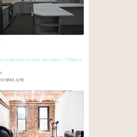
Rooftop
Shop Share
Truck
Warehouse
e
Animals Friendly
en in Brooklyn for your next event - 1100sq in
Bathroom
ft
Concierge
080
부터 시작
Daylight
Elevator
Furniture
Garment Rack
Handicap Accessib