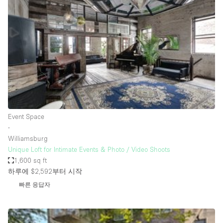
Photo
Conference
Meeting
Office
Shop Share
Shooting
공간 유형
Advertisement Space
Event Space
Apartment / Loft
∙
Williamsburg
Art Gallery
Unique Loft for Intimate Events & Photo / Video Shoots
Atelier / Workshop Studio
1,600 sq ft
하루에 $2,592
부터 시작
Boat
빠른 응답자
Booth / Kiosk / Stand
Boutique / Shop