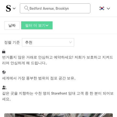
일일 비용
$0
$5,000+
날짜
필터 더 보기
정렬 기준
공간 크기
추천
번거롭지 않은 거래로 안심하고 예약하세요! 저희가 보호하고 지켜드
100 sq ft
5000+ sq ft
리며 안심하게 해 드립니다。
~ 13 명
~ 650 명
세계에서 가장 풍부한 범위의 점포 공간 보유。
프로젝트 유형
같은 곳을 지향하는 수천 명의 Storefront 임대 고객 중 한 분이 되어보
세요。
Retail
Showroom
Event
Art
Food