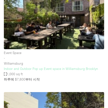
Conference Room
Container
Creative Space
Event Space
Fair / Festival
Hall
Lobby Space
Event Space
∙
Mall Shop
Williamsburg
Mansion / House
Indoor and Outdoor Pop up Event space in Williamsburg Brooklyn
1,000 sq ft
Meeting Space
하루에 $7,800
부터 시작
Office Space
Other
Photo / Filming Studio