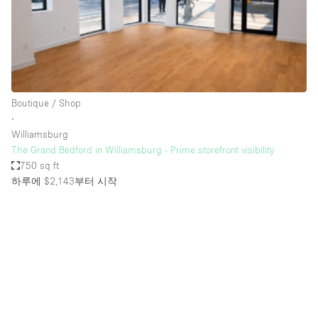
Bathroom
Car Display
Concierge
Counters
Boutique / Shop
Daylight
∙
Williamsburg
Electricity
The Grand Bedford in Williamsburg - Prime storefront visibility
Elevator
750 sq ft
하루에 $2,143
부터 시작
Fitting Rooms
Furniture
Garden
Garment Rack
Ground Floor
Handicap Accessible