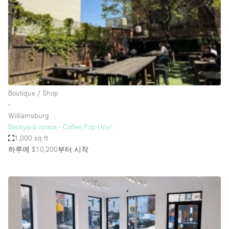
Restaurant / Bar / Cafe
Rooftop
Salon
Shop Share
Stall / Market Stall
Truck
Boutique / Shop
∙
Unique Space
Williamsburg
Backyard space - Coffee Pop-Ups!
Warehouse
1,000 sq ft
하루에 $10,200
부터 시작
공간 기능
Air Conditioning
Animals Friendly
Bar