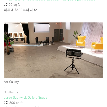
400 sq ft
하루에 $600
부터 시작
Art Gallery
∙
Southside
Large Bushwick Gallery Space
2,800 sq ft