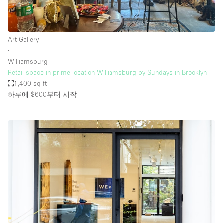
Art Gallery
∙
Williamsburg
Retail space in prime location Williamsburg by Sundays in Brooklyn
1,400 sq ft
하루에 $600
부터 시작