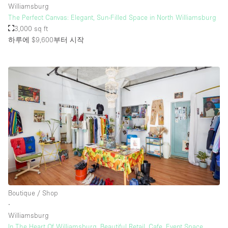
Williamsburg
The Perfect Canvas: Elegant, Sun-Filled Space in North Williamsburg
3,000 sq ft
하루에 $9,600
부터 시작
Boutique / Shop
∙
Williamsburg
In The Heart Of Williamsburg, Beautiful Retail, Cafe ,Event Space