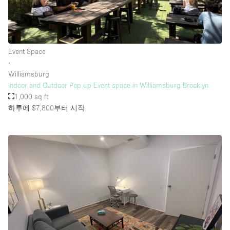
층 / 접근성:
Event Space
지하층
∙
Williamsburg
1층 앞마당
Indoor and Outdoor Pop up Event space in Williamsburg Brooklyn
위치한 거리
1,000 sq ft
하루에 $7,800
부터 시작
쇼핑몰
테라스
윗층
기타