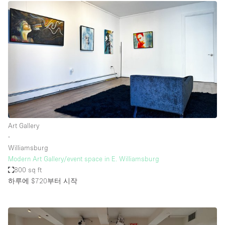
Art Gallery
∙
Williamsburg
Modern Art Gallery/event space in E. Williamsburg
800 sq ft
하루에 $720
부터 시작