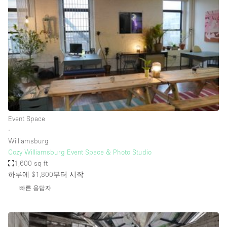
Photo
Conference
Meeting
Office
Shop Share
Shooting
공간 유형
Advertisement Space
Event Space
Apartment / Loft
∙
Williamsburg
Art Gallery
Cozy Williamsburg Event Space & Photo Studio
Atelier / Workshop Studio
1,600 sq ft
하루에 $1,800
부터 시작
Boat
빠른 응답자
Booth / Kiosk / Stand
Boutique / Shop