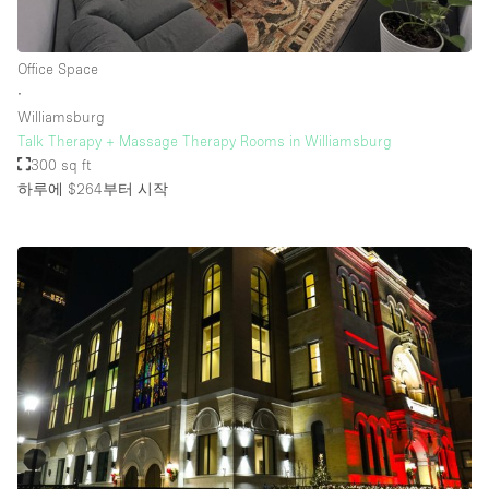
Office Space
∙
Williamsburg
Talk Therapy + Massage Therapy Rooms in Williamsburg
300 sq ft
하루에 $264
부터 시작