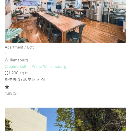
Apartment / Loft
∙
Williamsburg
Creative Loft In Prime Williamsburg
1,200 sq ft
하루에 $766
부터 시작
4.89
(
3
)