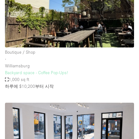
Boutique / Shop
∙
Williamsburg
Backyard space - Coffee Pop-Ups!
1,000 sq ft
하루에 $10,200
부터 시작