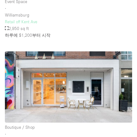
Event Space
∙
Williamsburg
Retail off Kent Ave
2,950 sq ft
하루에 $1,200
부터 시작
Boutique / Shop
∙