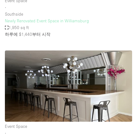
Event Space
∙
Southside
Newly Renovated Event Space in Williamsburg
1,950 sq ft
하루에 $1,440
부터 시작
Event Space
∙