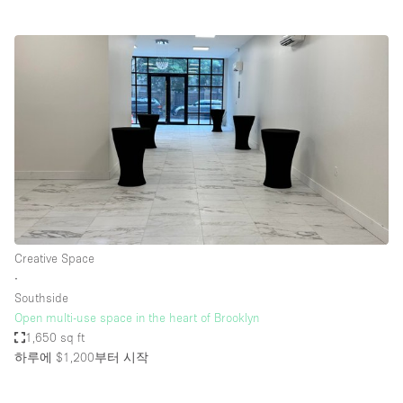
Creative Space
∙
Southside
Open multi-use space in the heart of Brooklyn
1,650 sq ft
하루에 $1,200
부터 시작