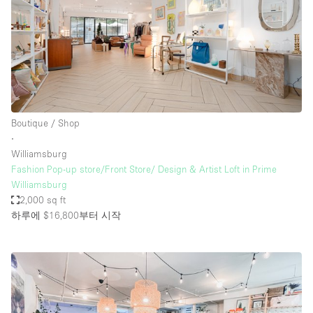
Boutique / Shop
∙
Williamsburg
Fashion Pop-up store/Front Store/ Design & Artist Loft in Prime
Williamsburg
2,000 sq ft
하루에 $16,800
부터 시작