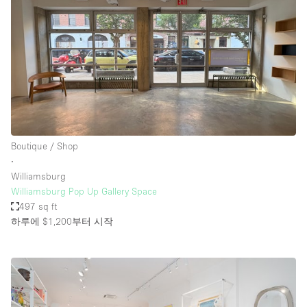
Boutique / Shop
∙
Williamsburg
Williamsburg Pop Up Gallery Space
497 sq ft
하루에 $1,200
부터 시작