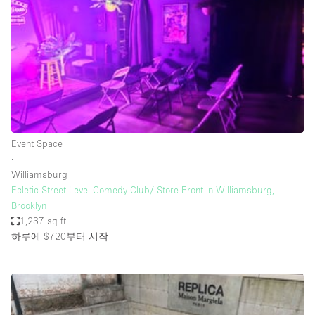
Restaurant / Bar / Cafe
Rooftop
Salon
Shop Share
Stall / Market Stall
Truck
Event Space
Unique Space
∙
Williamsburg
Warehouse
Ecletic Street Level Comedy Club/ Store Front in Williamsburg,
Brooklyn
1,237 sq ft
공간 기능
하루에 $720
부터 시작
Air Conditioning
Animals Friendly
Bar