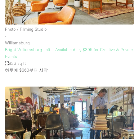
Photo / Filming Studio
∙
Williamsburg
Bright Williamsburg Loft – Available daily $395 for Creative & Private
Events
836 sq ft
하루에 $660
부터 시작