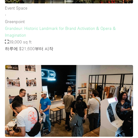
Event Space
∙
Greenpoint
Grandeur: Historic Landmark for Brand Activation & Opera &
Imagination
39,000 sq ft
하루에 $21,600
부터 시작