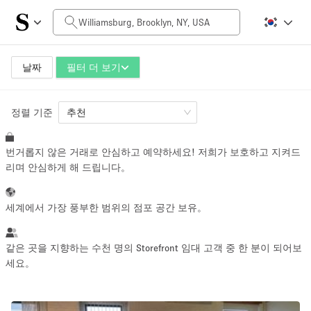
일일 비용
$0
$5,000+
날짜
필터 더 보기
정렬 기준
공간 크기
추천
번거롭지 않은 거래로 안심하고 예약하세요! 저희가 보호하고 지켜드
100 sq ft
5000+ sq ft
리며 안심하게 해 드립니다。
~ 13 명
~ 650 명
세계에서 가장 풍부한 범위의 점포 공간 보유。
프로젝트 유형
같은 곳을 지향하는 수천 명의 Storefront 임대 고객 중 한 분이 되어보
세요。
Retail
Showroom
Event
Art
Food