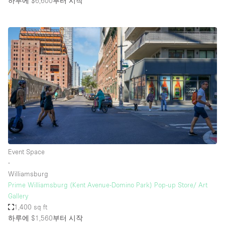
하루에 $6,600
부터 시작
Event Space
∙
Williamsburg
Prime Williamsburg (Kent Avenue-Domino Park) Pop-up Store/ Art
Gallery
1,400 sq ft
하루에 $1,560
부터 시작