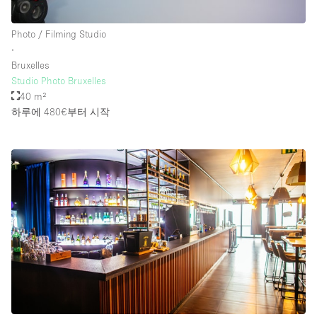
Photo / Filming Studio
∙
Bruxelles
Studio Photo Bruxelles
40 m²
하루에 480€
부터 시작