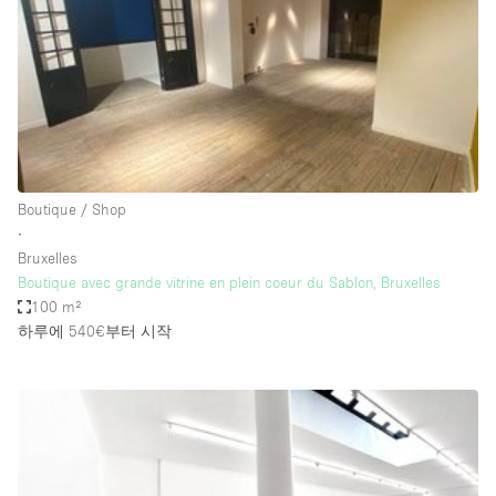
Bathroom
Car Display
Concierge
Counters
Daylight
Boutique / Shop
Electricity
∙
Elevator
Bruxelles
Boutique avec grande vitrine en plein coeur du Sablon, Bruxelles
Fitting Rooms
100 m²
하루에 540€
부터 시작
Furniture
Garden
Garment Rack
Ground Floor
Handicap Accessible