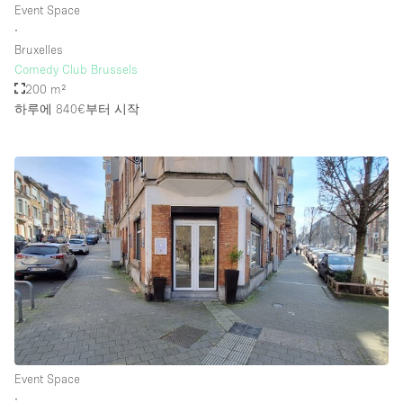
Event Space
∙
Bruxelles
Comedy Club Brussels
200 m²
하루에 840€
부터 시작
Event Space
∙