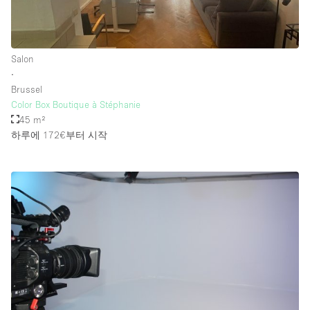
Salon
∙
Brussel
Color Box Boutique à Stéphanie
45 m²
하루에 172€
부터 시작