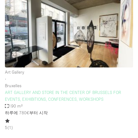
Photo
Conference
Meeting
Office
Shop Share
Shooting
공간 유형
Advertisement Space
Art Gallery
Apartment / Loft
∙
Bruxelles
Art Gallery
ART GALLERY AND STORE IN THE CENTER OF BRUSSELS FOR
Atelier / Workshop Studio
EVENTS, EXHIBITIONS, CONFERENCES, WORKSHOPS
190 m²
Boat
하루에 780€
부터 시작
Booth / Kiosk / Stand
5
(
1
)
Boutique / Shop