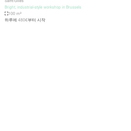
Saint-Gilles
Bright, industrial-style workshop in Brussels
100 m²
하루에 480€
부터 시작