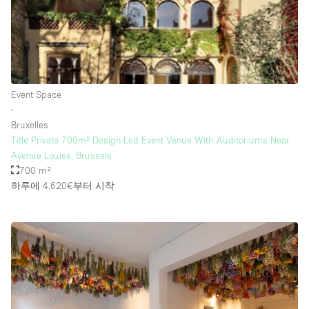
Rooftop / Terrace
Security System
Smoking Area
Sound & Video Equipment
Event Space
∙
Soundproof
Bruxelles
Stock Room
Title Private 700m² Design-Led Event Venue With Auditoriums Near
Avenue Louise, Brussels
Street Level
700 m²
Stunning View
하루에 4.620€
부터 시작
Terrace
Toilets
Water Access
Whitebox / Minimal
Window Display