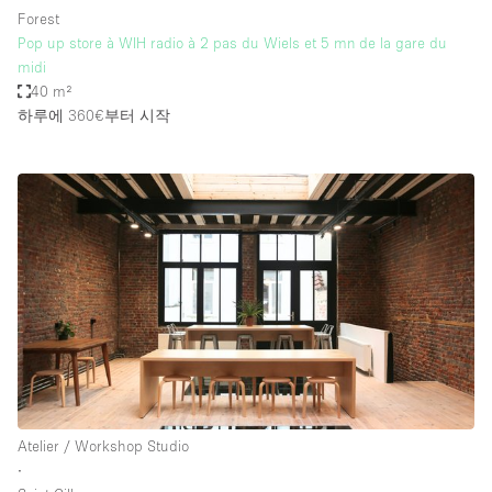
Forest
Pop up store à WIH radio à 2 pas du Wiels et 5 mn de la gare du
midi
40 m²
하루에 360€
부터 시작
Atelier / Workshop Studio
∙