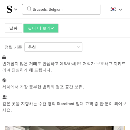
일일 비용
0€
5.000€+
날짜
필터 더 보기
정렬 기준
공간 크기
추천
번거롭지 않은 거래로 안심하고 예약하세요! 저희가 보호하고 지켜드
10 m²
500+ m²
리며 안심하게 해 드립니다。
~ 13 명
~ 650 명
세계에서 가장 풍부한 범위의 점포 공간 보유。
프로젝트 유형
같은 곳을 지향하는 수천 명의 Storefront 임대 고객 중 한 분이 되어보
세요。
Retail
Showroom
Event
Art
Food