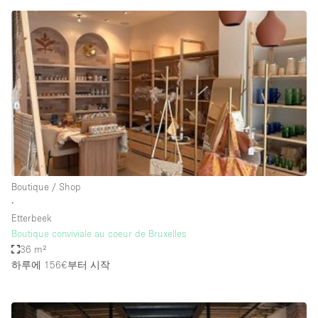
Conference Room
Container
Creative Space
Event Space
Fair / Festival
Hall
Lobby Space
Mall Shop
Boutique / Shop
Mansion / House
∙
Etterbeek
Meeting Space
Boutique conviviale au coeur de Bruxelles
36 m²
Office Space
하루에 156€
부터 시작
Other
Photo / Filming Studio