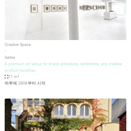
Haussmann Style
Heating
Industrial
Internet
Creative Space
Kitchen
∙
Ixelles
Large Door Entrance
A premium art venue for brand activations, exhibitions, and creative
Lighting
product launches.
71 m²
Liquor Licence
하루에 390€
부터 시작
Living Space
Multiple Rooms
Office Equipment
Private Parking
Raw