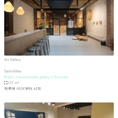
Restaurant / Bar / Cafe
Rooftop
Salon
Shop Share
Stall / Market Stall
Truck
Unique Space
Art Gallery
∙
Warehouse
Saint-Gilles
Bright, industrial-style gallery in Brussels
107 m²
공간 기능
하루에 480€
부터 시작
Air Conditioning
Animals Friendly
Bar