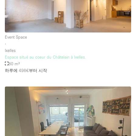
층 / 접근성:
지하층
Event Space
∙
1층 앞마당
Ixelles
위치한 거리
Espace situé au coeur du Châtelain à Ixelles.
80 m²
쇼핑몰
하루에 498€
부터 시작
테라스
윗층
기타