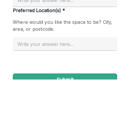
Conference Room
Container
Creative Space
Event Space
Fair / Festival
Hall
Lobby Space
Mall Shop
Mansion / House
Meeting Space
Office Space
Other
Photo / Filming Studio