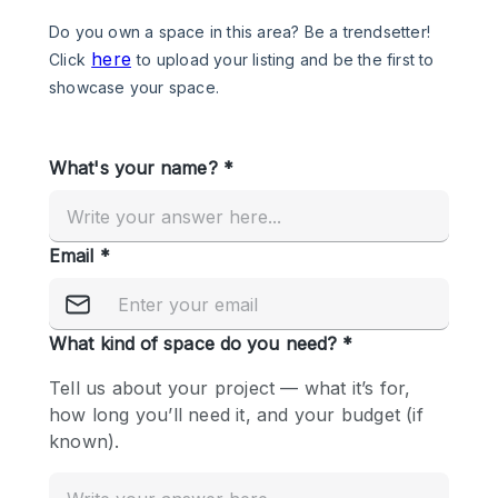
Photo
Conference
Meeting
Office
Shop Share
Shooting
공간 유형
Advertisement Space
Apartment / Loft
Art Gallery
Atelier / Workshop Studio
Boat
Booth / Kiosk / Stand
Boutique / Shop