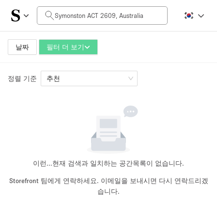
일일 비용
AUD0
AUD5,000+
날짜
필터 더 보기
정렬 기준
공간 크기
추천
10 m²
500+ m²
~ 13 명
~ 650 명
프로젝트 유형
이런...
현재 검색과 일치하는 공간목록이 없습니다.
Storefront 팀에게 연락하세요. 이메일을 보내시면 다시 연락드리겠
습니다.
Retail
Showroom
Event
Art
Food