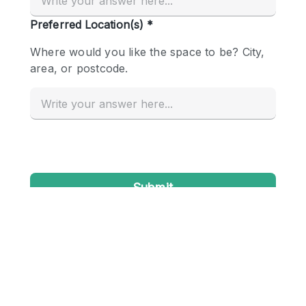
Conference Room
Container
Creative Space
Event Space
Fair / Festival
Hall
Lobby Space
Mall Shop
Mansion / House
Meeting Space
Office Space
Other
Photo / Filming Studio