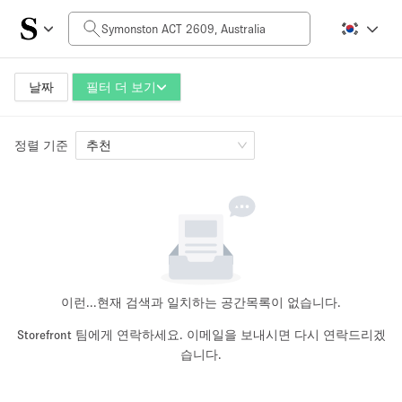
일일 비용
AUD0
AUD5,000+
날짜
필터 더 보기
정렬 기준
공간 크기
추천
10 m²
500+ m²
~ 13 명
~ 650 명
프로젝트 유형
이런...
현재 검색과 일치하는 공간목록이 없습니다.
Storefront 팀에게 연락하세요. 이메일을 보내시면 다시 연락드리겠
습니다.
Retail
Showroom
Event
Art
Food