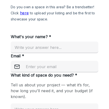
Photo
Conference
Meeting
Office
Shop Share
Shooting
공간 유형
Advertisement Space
Apartment / Loft
Art Gallery
Atelier / Workshop Studio
Boat
Booth / Kiosk / Stand
Boutique / Shop