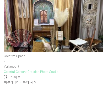
Photo
Conference
Meeting
Office
Shop Share
Shooting
공간 유형
Advertisement Space
Creative Space
Apartment / Loft
∙
Yorkmount
Art Gallery
Colorful Content Creation Photo Studio
Atelier / Workshop Studio
906 sq ft
하루에 $480
부터 시작
Boat
Booth / Kiosk / Stand
Boutique / Shop