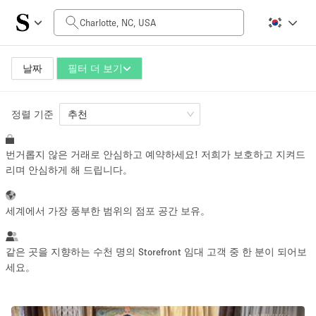
일일 비용
$0
$5,000+
날짜
필터 더 보기
정렬 기준
공간 크기
추천
번거롭지 않은 거래로 안심하고 예약하세요! 저희가 보호하고 지켜드
100 sq ft
5000+ sq ft
리며 안심하게 해 드립니다。
~ 13 명
~ 650 명
세계에서 가장 풍부한 범위의 점포 공간 보유。
프로젝트 유형
같은 곳을 지향하는 수천 명의 Storefront 임대 고객 중 한 분이 되어보
세요。
Retail
Showroom
Event
Art
Food