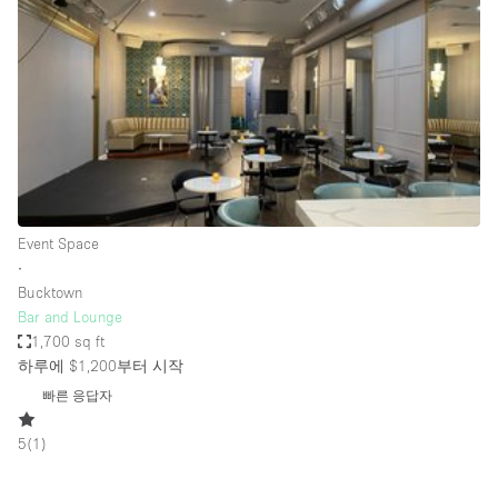
Conference Room
Container
Creative Space
Event Space
Fair / Festival
Hall
Lobby Space
Event Space
∙
Mall Shop
Bucktown
Mansion / House
Bar and Lounge
1,700 sq ft
Meeting Space
하루에 $1,200
부터 시작
Office Space
빠른 응답자
Other
5
(
1
)
Photo / Filming Studio