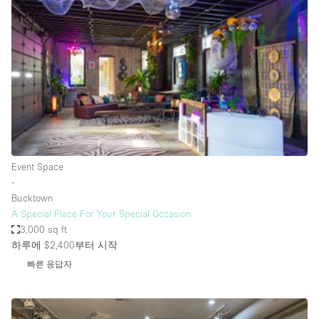
Photo
Conference
Meeting
Office
Shop Share
Shooting
공간 유형
Advertisement Space
Event Space
Apartment / Loft
∙
Bucktown
Art Gallery
A Special Place For Your Special Occasion
Atelier / Workshop Studio
3,000 sq ft
하루에 $2,400
부터 시작
Boat
빠른 응답자
Booth / Kiosk / Stand
Boutique / Shop