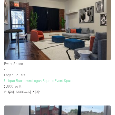
Restaurant / Bar / Cafe
Rooftop
Salon
Shop Share
Stall / Market Stall
Truck
Unique Space
Event Space
Warehouse
∙
Logan Square
Unique Bucktown/Logan Square Event Space
공간 기능
800 sq ft
하루에 $600
부터 시작
Air Conditioning
Animals Friendly
Bar