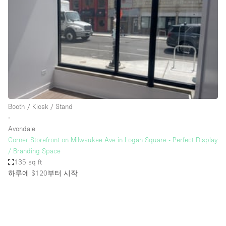
Bathroom
Car Display
Concierge
Counters
Daylight
Electricity
Booth / Kiosk / Stand
Elevator
∙
Avondale
Fitting Rooms
Corner Storefront on Milwaukee Ave in Logan Square - Perfect Display
/ Branding Space
Furniture
135 sq ft
Garden
하루에 $120
부터 시작
Garment Rack
Ground Floor
Handicap Accessible