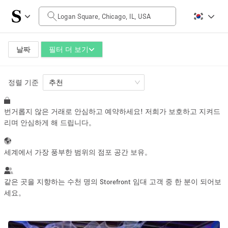
일일 비용
$0
$5,000+
날짜
필터 더 보기
정렬 기준
공간 크기
추천
번거롭지 않은 거래로 안심하고 예약하세요! 저희가 보호하고 지켜드
100 sq ft
5000+ sq ft
리며 안심하게 해 드립니다。
~ 13 명
~ 650 명
세계에서 가장 풍부한 범위의 점포 공간 보유。
프로젝트 유형
같은 곳을 지향하는 수천 명의 Storefront 임대 고객 중 한 분이 되어보
세요。
Retail
Showroom
Event
Art
Food