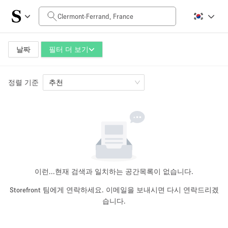
일일 비용
0€
5.000€+
날짜
필터 더 보기
정렬 기준
공간 크기
추천
10 m²
500+ m²
~ 13 명
~ 650 명
프로젝트 유형
이런...
현재 검색과 일치하는 공간목록이 없습니다.
Storefront 팀에게 연락하세요. 이메일을 보내시면 다시 연락드리겠
습니다.
Retail
Showroom
Event
Art
Food