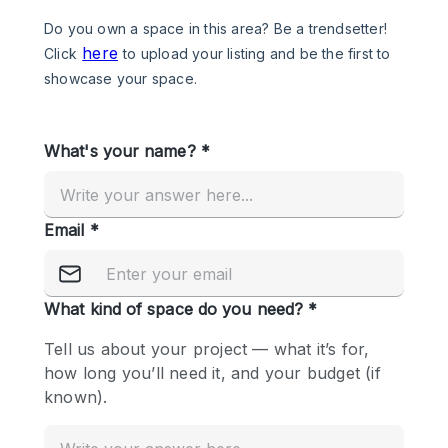
Photo
Conference
Meeting
Office
Shop Share
Shooting
공간 유형
Advertisement Space
Apartment / Loft
Art Gallery
Atelier / Workshop Studio
Boat
Booth / Kiosk / Stand
Boutique / Shop