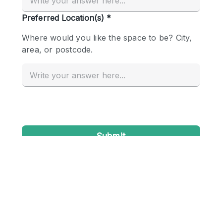
Conference Room
Container
Creative Space
Event Space
Fair / Festival
Hall
Lobby Space
Mall Shop
Mansion / House
Meeting Space
Office Space
Other
Photo / Filming Studio