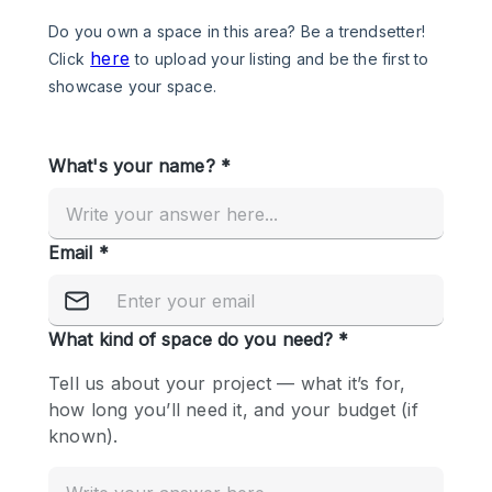
Photo
Conference
Meeting
Office
Shop Share
Shooting
공간 유형
Advertisement Space
Apartment / Loft
Art Gallery
Atelier / Workshop Studio
Boat
Booth / Kiosk / Stand
Boutique / Shop