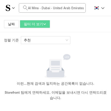
일일 비용
0AED
5.000AED+
날짜
필터 더 보기
정렬 기준
공간 크기
추천
10 m²
500+ m²
~ 13 명
~ 650 명
프로젝트 유형
이런...
현재 검색과 일치하는 공간목록이 없습니다.
Storefront 팀에게 연락하세요. 이메일을 보내시면 다시 연락드리겠
습니다.
Retail
Showroom
Event
Art
Food