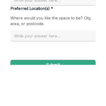
Conference Room
Container
Creative Space
Event Space
Fair / Festival
Hall
Lobby Space
Mall Shop
Mansion / House
Meeting Space
Office Space
Other
Photo / Filming Studio