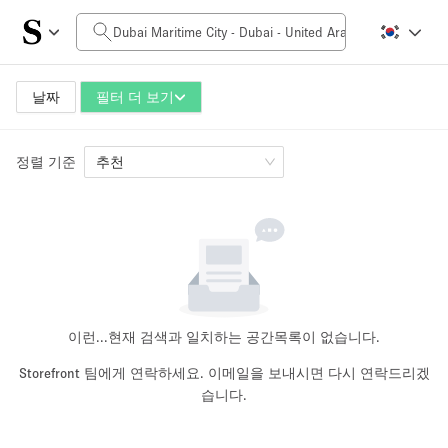
일일 비용
0AED
5.000AED+
날짜
필터 더 보기
정렬 기준
공간 크기
추천
10 m²
500+ m²
~ 13 명
~ 650 명
프로젝트 유형
이런...
현재 검색과 일치하는 공간목록이 없습니다.
Storefront 팀에게 연락하세요. 이메일을 보내시면 다시 연락드리겠
습니다.
Retail
Showroom
Event
Art
Food