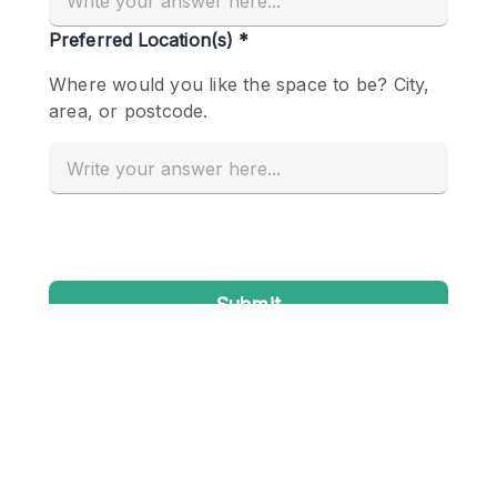
Conference Room
Container
Creative Space
Event Space
Fair / Festival
Hall
Lobby Space
Mall Shop
Mansion / House
Meeting Space
Office Space
Other
Photo / Filming Studio