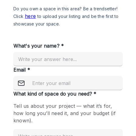
Photo
Conference
Meeting
Office
Shop Share
Shooting
공간 유형
Advertisement Space
Apartment / Loft
Art Gallery
Atelier / Workshop Studio
Boat
Booth / Kiosk / Stand
Boutique / Shop