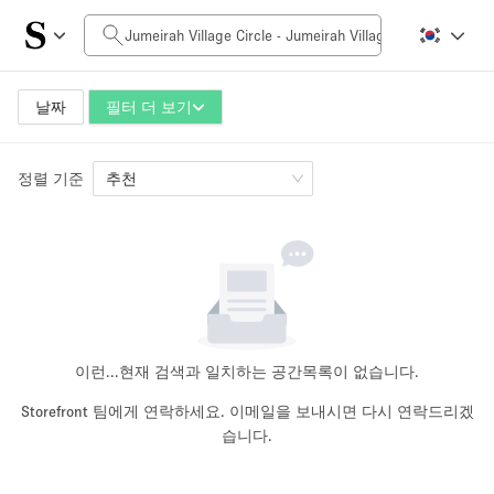
일일 비용
0AED
5.000AED+
날짜
필터 더 보기
정렬 기준
공간 크기
추천
10 m²
500+ m²
~ 13 명
~ 650 명
프로젝트 유형
이런...
현재 검색과 일치하는 공간목록이 없습니다.
Storefront 팀에게 연락하세요. 이메일을 보내시면 다시 연락드리겠
습니다.
Retail
Showroom
Event
Art
Food