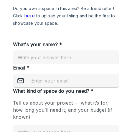
Photo
Conference
Meeting
Office
Shop Share
Shooting
공간 유형
Advertisement Space
Apartment / Loft
Art Gallery
Atelier / Workshop Studio
Boat
Booth / Kiosk / Stand
Boutique / Shop