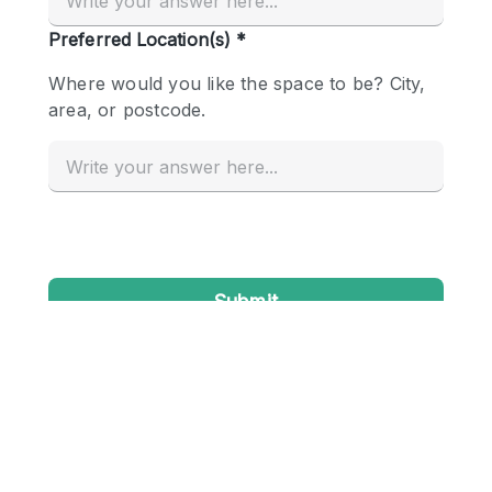
Conference Room
Container
Creative Space
Event Space
Fair / Festival
Hall
Lobby Space
Mall Shop
Mansion / House
Meeting Space
Office Space
Other
Photo / Filming Studio