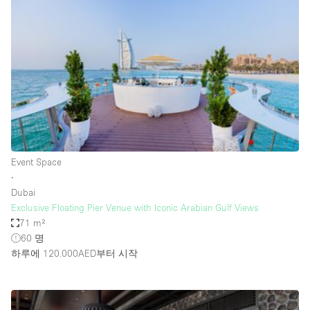
Photo
Conference
Meeting
Office
Shop Share
Shooting
공간 유형
Advertisement Space
Event Space
Apartment / Loft
∙
Dubai
Art Gallery
Exclusive Floating Pier Venue with Iconic Arabian Gulf Views
Atelier / Workshop Studio
71 m²
60 명
Boat
하루에 120.000AED
부터 시작
Booth / Kiosk / Stand
Boutique / Shop