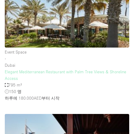
Haussmann Style
Heating
Industrial
Internet
Kitchen
Event Space
∙
Large Door Entrance
Dubai
Lighting
Elegant Mediterranean Restaurant with Palm Tree Views & Shoreline
Access
Liquor Licence
795 m²
Living Space
150 명
하루에 180.000AED
부터 시작
Multiple Rooms
Office Equipment
Private Parking
Raw