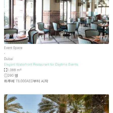
Bathroom
Car Display
Concierge
Counters
Daylight
Event Space
Electricity
∙
Elevator
Dubai
Elegant Waterfront Restaurant for Daytime Events
Fitting Rooms
1.088 m²
290 명
Furniture
하루에 78.000AED
부터 시작
Garden
Garment Rack
Ground Floor
Handicap Accessible