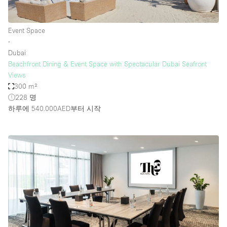
Event Space
∙
Dubai
Beachfront Dining & Event Space with Spectacular Dubai Seafront
Views
300 m²
228 명
하루에 540.000AED
부터 시작