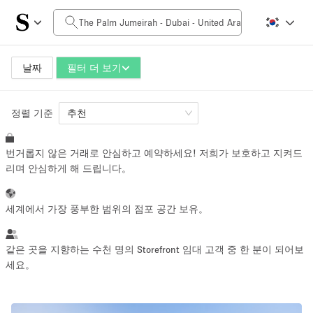
일일 비용
0AED
5.000AED+
날짜
필터 더 보기
정렬 기준
공간 크기
추천
번거롭지 않은 거래로 안심하고 예약하세요! 저희가 보호하고 지켜드
10 m²
500+ m²
리며 안심하게 해 드립니다。
~ 13 명
~ 650 명
세계에서 가장 풍부한 범위의 점포 공간 보유。
프로젝트 유형
같은 곳을 지향하는 수천 명의 Storefront 임대 고객 중 한 분이 되어보
세요。
Retail
Showroom
Event
Art
Food