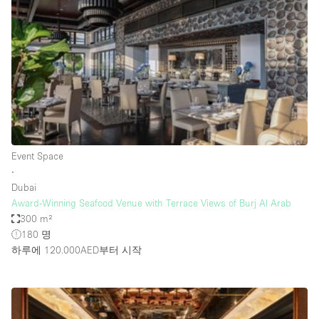
Conference Room
Container
Creative Space
Event Space
Fair / Festival
Hall
Lobby Space
Event Space
∙
Mall Shop
Dubai
Mansion / House
Award-Winning Seafood Venue with Terrace Views of Burj Al Arab
300 m²
Meeting Space
180 명
하루에 120.000AED
부터 시작
Office Space
Other
Photo / Filming Studio