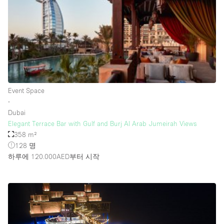
Rooftop / Terrace
Security System
Smoking Area
Sound & Video Equipment
Soundproof
Event Space
Stock Room
∙
Dubai
Street Level
Elegant Terrace Bar with Gulf and Burj Al Arab Jumeirah Views
Stunning View
358 m²
128 명
Terrace
하루에 120.000AED
부터 시작
Toilets
Water Access
Whitebox / Minimal
Window Display