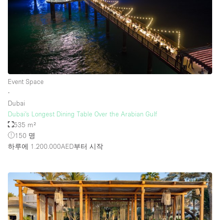
층 / 접근성:
지하층
1층 앞마당
Event Space
위치한 거리
∙
Dubai
쇼핑몰
Dubai’s Longest Dining Table Over the Arabian Gulf
테라스
535 m²
150 명
윗층
하루에 1.200.000AED
부터 시작
기타