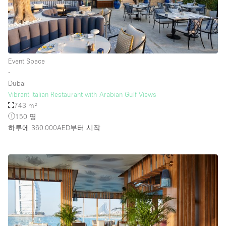
Event Space
∙
Dubai
Vibrant Italian Restaurant with Arabian Gulf Views
743 m²
150 명
하루에 360.000AED
부터 시작