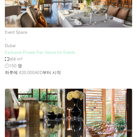
Event Space
∙
Dubai
Exclusive Private Pier Venue for Events
464 m²
150 명
하루에 420.000AED
부터 시작