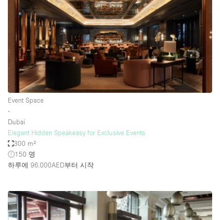
Restaurant / Bar / Cafe
Rooftop
Salon
Shop Share
Stall / Market Stall
Truck
Event Space
Unique Space
∙
Dubai
Warehouse
Elegant Hidden Speakeasy for Exclusive Events
300 m²
150 명
공간 기능
하루에 96.000AED
부터 시작
Air Conditioning
Animals Friendly
Bar