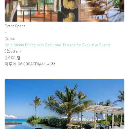
Event Space
∙
Dubai
Chic Nikkei Dining with Secluded Terrace for Exclusive Events
300 m²
100 명
하루에 96.000AED
부터 시작