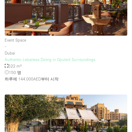
Event Space
∙
Dubai
Authentic Lebanese Dining in Opulent Surroundings
522 m²
150 명
하루에 144.000AED
부터 시작