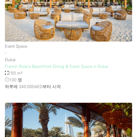
Event Space
∙
Dubai
French Riviera Beachfront Dining & Event Space in Dubai
150 m²
100 명
하루에 240.000AED
부터 시작