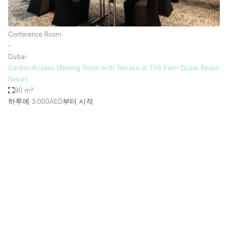
Conference Room
∙
Dubai
Garden-Access Meeting Room with Terrace at Th8 Palm Dubai Beach
Resort
90 m²
하루에 3.000AED
부터 시작