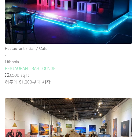
Restaurant / Bar / Cafe
∙
Lithonia
RESTAURANT BAR LOUNGE
3,500 sq ft
하루에 $1,200
부터 시작