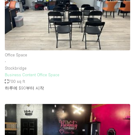
Restaurant / Bar / Cafe
Rooftop
Salon
Shop Share
Stall / Market Stall
Truck
Office Space
∙
Unique Space
Stockbridge
Business Content Office Space
Warehouse
700 sq ft
하루에 $90
부터 시작
공간 기능
Air Conditioning
Animals Friendly
Bar