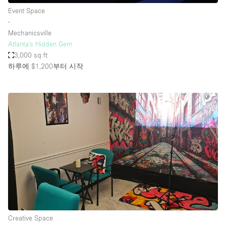
Event Space
∙
Mechanicsville
Atlanta's Hidden Gem
3,000 sq ft
하루에 $1,200
부터 시작
Creative Space