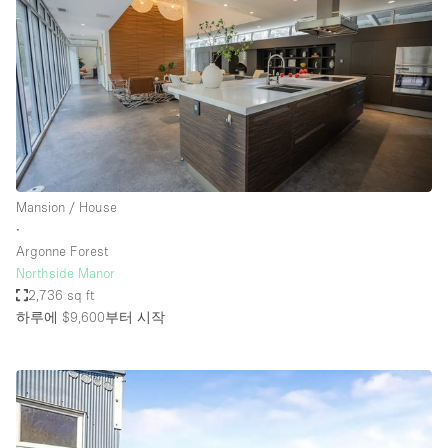
Mansion / House
∙
Argonne Forest
Northside Manor
2,736 sq ft
하루에 $9,600
부터 시작