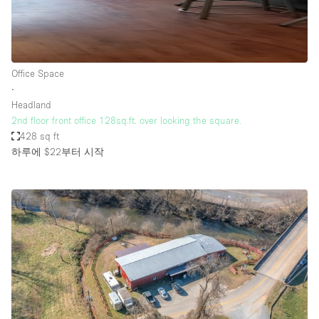
Office Space
∙
Headland
2nd floor front office 128sq.ft. over looking the square.
428 sq ft
하루에 $22
부터 시작