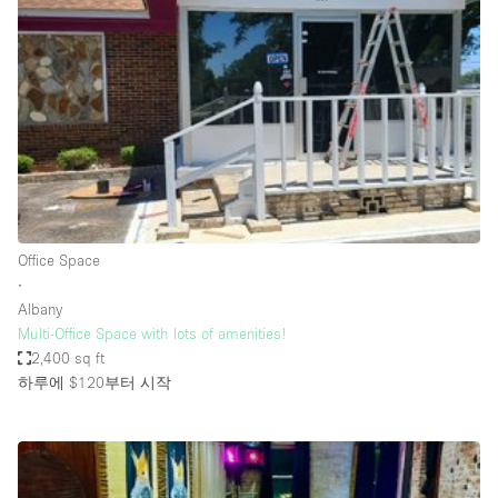
Photo
Conference
Meeting
Office
Shop Share
Shooting
공간 유형
Advertisement Space
Office Space
Apartment / Loft
∙
Albany
Art Gallery
Multi-Office Space with lots of amenities!
Atelier / Workshop Studio
2,400 sq ft
하루에 $120
부터 시작
Boat
Booth / Kiosk / Stand
Boutique / Shop