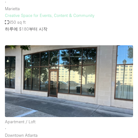
∙
Marietta
Creative Space for Events, Content & Community
450 sq ft
하루에 $180
부터 시작
Apartment / Loft
∙
Downtown Atlanta