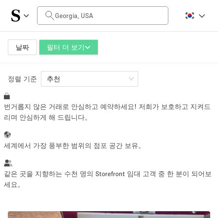
일일 비용
$0
$5,000+
날짜
필터 더 보기
정렬 기준
공간 크기
추천
번거롭지 않은 거래로 안심하고 예약하세요! 저희가 보호하고 지켜드
100 sq ft
5000+ sq ft
리며 안심하게 해 드립니다。
~ 13 명
~ 650 명
세계에서 가장 풍부한 범위의 점포 공간 보유。
프로젝트 유형
같은 곳을 지향하는 수천 명의 Storefront 임대 고객 중 한 분이 되어보
세요。
Retail
Showroom
Event
Art
Food