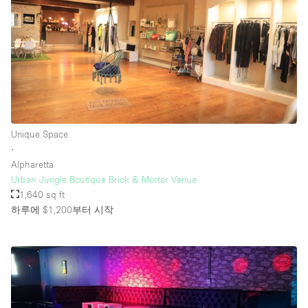
Unique Space
∙
Alpharetta
Urban Jungle Boutique Brick & Mortar Venue
1,640 sq ft
하루에 $1,200
부터 시작