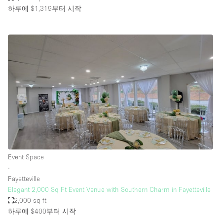
하루에 $1,319
부터 시작
Event Space
∙
Fayetteville
Elegant 2,000 Sq Ft Event Venue with Southern Charm in Fayetteville
2,000 sq ft
하루에 $400
부터 시작