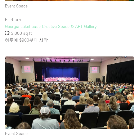
Event Space
∙
Fairburn
Georgia Lakehouse Creative Space & ART Gallery
12,000 sq ft
하루에 $900
부터 시작
Event Space