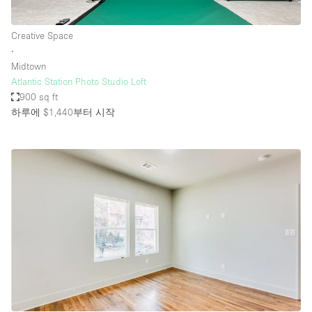
Creative Space
∙
Midtown
Atlantic Station Photo Studio Loft
900 sq ft
하루에 $1,440
부터 시작