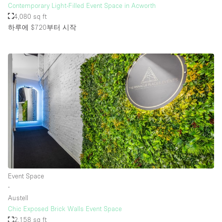
Contemporary Light-Filled Event Space in Acworth
4,080 sq ft
하루에 $720
부터 시작
Event Space
∙
Austell
Chic Exposed Brick Walls Event Space
2,158 sq ft