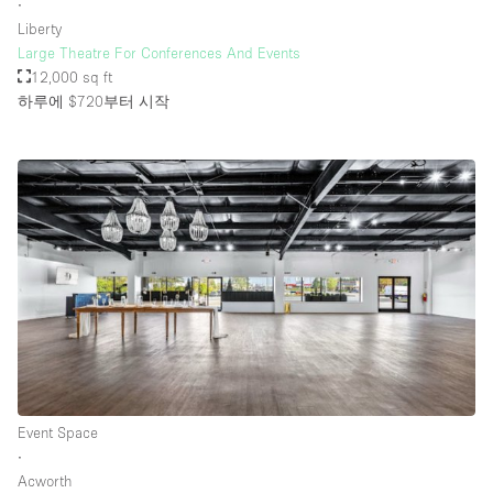
∙
Liberty
Large Theatre For Conferences And Events
12,000 sq ft
하루에 $720
부터 시작
Event Space
∙
Acworth