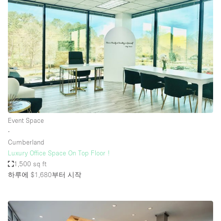
Event Space
∙
Cumberland
Luxury Office Space On Top Floor !
1,500 sq ft
하루에 $1,680
부터 시작