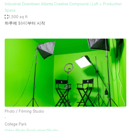
Industrial Downtown Atlanta Creative Compound | Loft + Production
Space
1,500 sq ft
하루에 $840
부터 시작
Photo / Filming Studio
∙
College Park
Video Photo Production/Studio