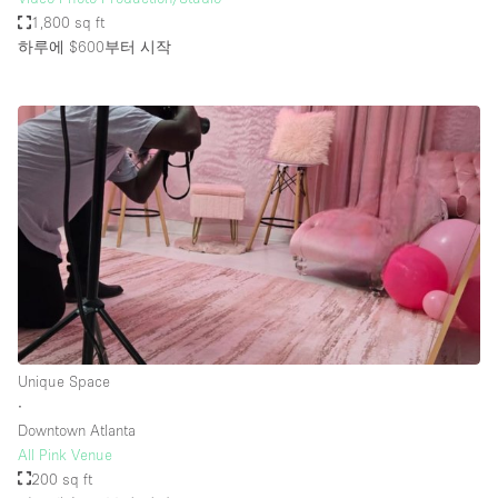
1,800 sq ft
하루에 $600
부터 시작
Unique Space
∙
Downtown Atlanta
All Pink Venue
200 sq ft