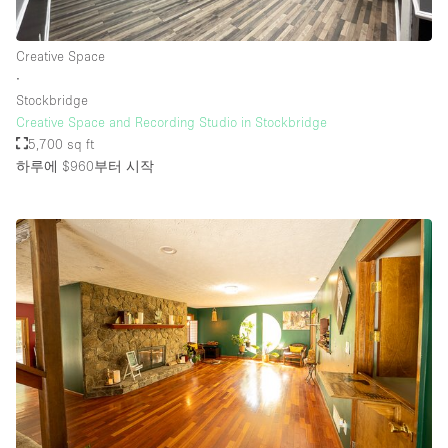
Creative Space
층 / 접근성:
∙
Stockbridge
지하층
Creative Space and Recording Studio in Stockbridge
5,700 sq ft
1층 앞마당
하루에 $960
부터 시작
위치한 거리
쇼핑몰
테라스
윗층
기타