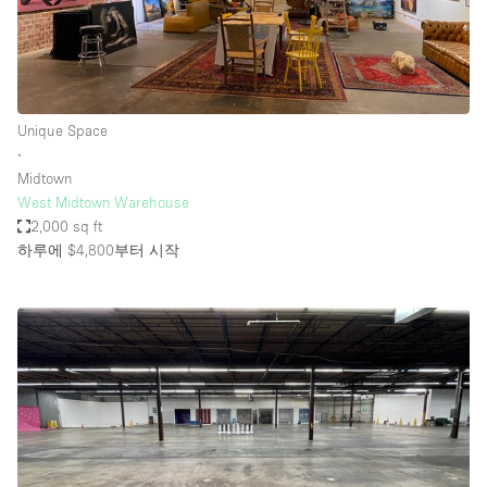
Unique Space
∙
Midtown
West Midtown Warehouse
2,000 sq ft
하루에 $4,800
부터 시작