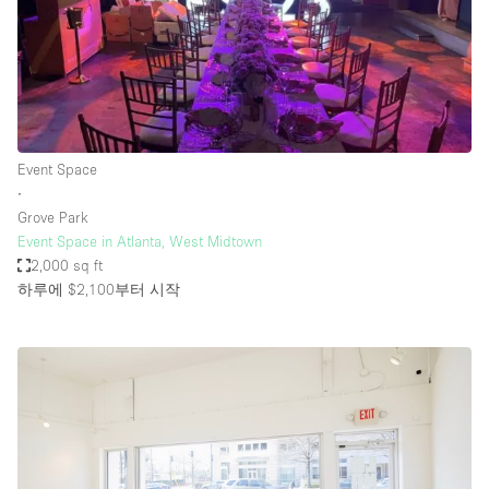
Event Space
∙
Grove Park
Event Space in Atlanta, West Midtown
2,000 sq ft
하루에 $2,100
부터 시작