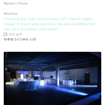
Mansion / House
∙
West End
"Charming 2bd, 1bath house for lease in ATL! Ideal for singles,
couples, or those craving city living on the west side Beltline. Don't
miss out on this perfect urban retreat!"
1,212 sq ft
하루에 $400
부터 시작