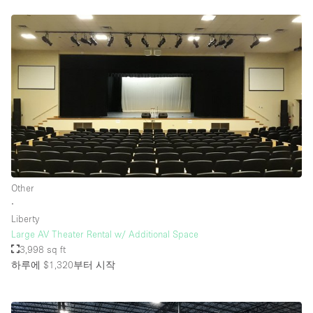
Other
∙
Liberty
Large AV Theater Rental w/ Additional Space
3,998 sq ft
하루에 $1,320
부터 시작