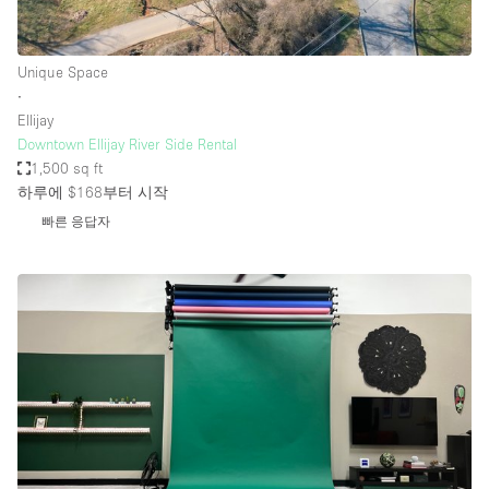
Unique Space
∙
Ellijay
Downtown Ellijay River Side Rental
1,500 sq ft
하루에 $168
부터 시작
빠른 응답자