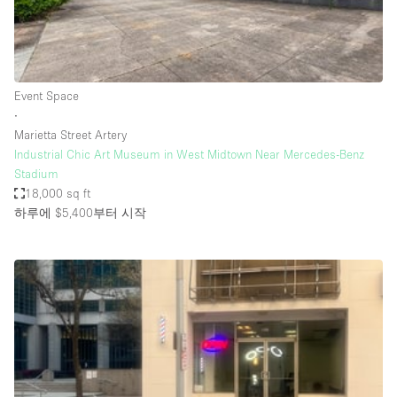
Haussmann Style
Heating
Industrial
Event Space
Internet
∙
Marietta Street Artery
Kitchen
Industrial Chic Art Museum in West Midtown Near Mercedes-Benz
Stadium
Large Door Entrance
18,000 sq ft
Lighting
하루에 $5,400
부터 시작
Liquor Licence
Living Space
Multiple Rooms
Office Equipment
Private Parking
Raw