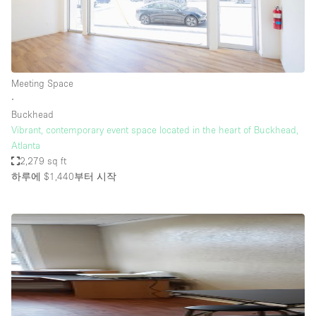
Meeting Space
∙
Buckhead
Vibrant, contemporary event space located in the heart of Buckhead,
Atlanta
2,279 sq ft
하루에 $1,440
부터 시작