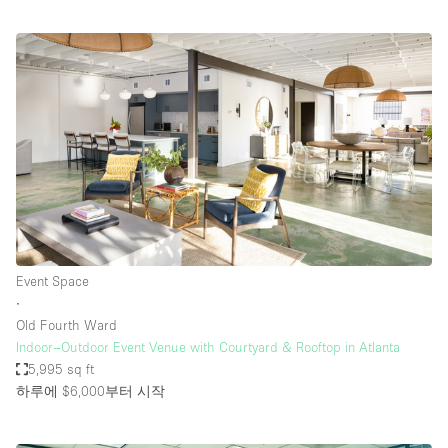
Event Space
∙
Old Fourth Ward
Indoor–Outdoor Event Venue with Courtyard & Rooftop in Atlanta
5,995 sq ft
하루에 $6,000
부터 시작