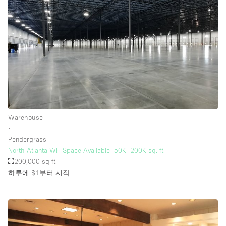
Warehouse
∙
Pendergrass
North Atlanta WH Space Available- 50K -200K sq. ft.
200,000 sq ft
하루에 $1
부터 시작