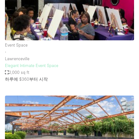
Bathroom
Car Display
Concierge
Counters
Event Space
Daylight
∙
Lawrenceville
Electricity
Elegant Intimate Event Space
Elevator
2,000 sq ft
하루에 $360
부터 시작
Fitting Rooms
Furniture
Garden
Garment Rack
Ground Floor
Handicap Accessible