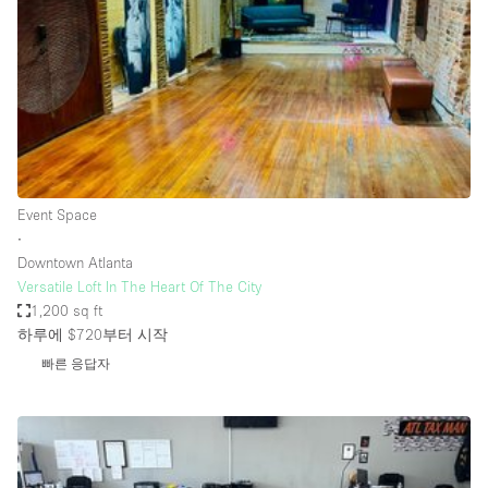
Conference Room
Container
Creative Space
Event Space
Fair / Festival
Hall
Event Space
Lobby Space
∙
Downtown Atlanta
Mall Shop
Versatile Loft In The Heart Of The City
Mansion / House
1,200 sq ft
하루에 $720
부터 시작
Meeting Space
빠른 응답자
Office Space
Other
Photo / Filming Studio