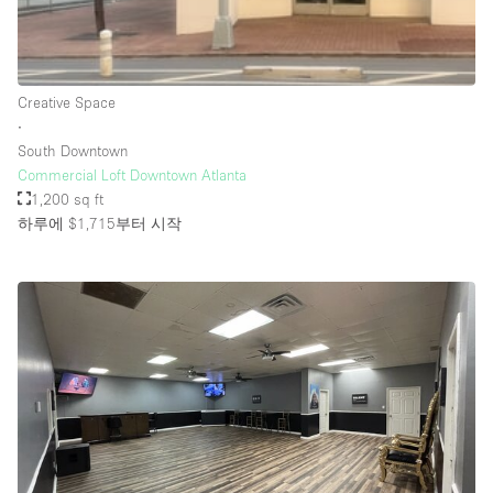
Rooftop / Terrace
Security System
Creative Space
Smoking Area
∙
Sound & Video Equipment
South Downtown
Commercial Loft Downtown Atlanta
Soundproof
1,200 sq ft
Stock Room
하루에 $1,715
부터 시작
Street Level
Stunning View
Terrace
Toilets
Water Access
Whitebox / Minimal
Window Display