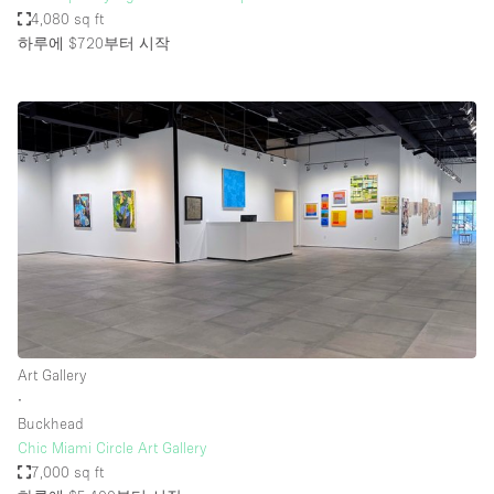
4,080 sq ft
하루에 $720
부터 시작
Art Gallery
∙
Buckhead
Chic Miami Circle Art Gallery
7,000 sq ft