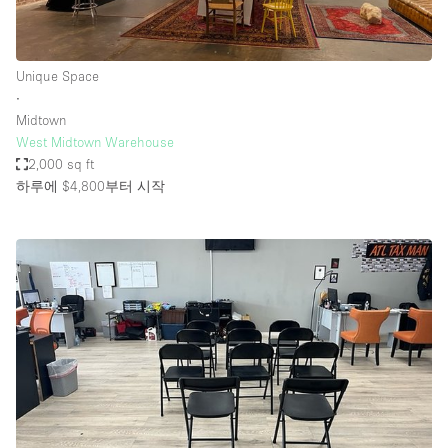
Unique Space
∙
Midtown
West Midtown Warehouse
2,000 sq ft
하루에 $4,800
부터 시작