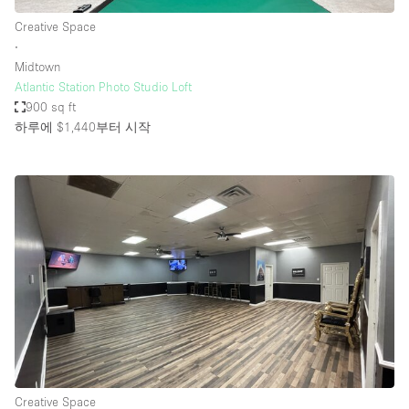
Creative Space
∙
Midtown
Atlantic Station Photo Studio Loft
900 sq ft
하루에 $1,440
부터 시작
Creative Space