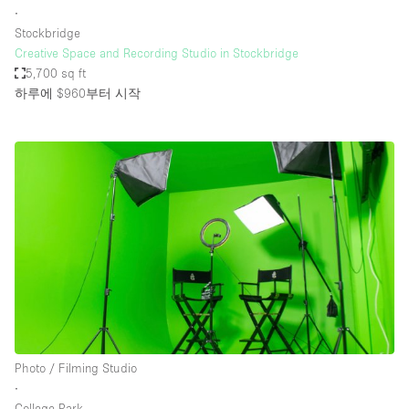
∙
Stockbridge
Creative Space and Recording Studio in Stockbridge
5,700 sq ft
하루에 $960
부터 시작
Photo / Filming Studio
∙
College Park