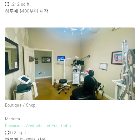
1,212 sq ft
하루에 $400
부터 시작
Boutique / Shop
∙
Marietta
Physicians Aesthetics of East Cobb
372 sq ft
하루에 $56
부터 시작