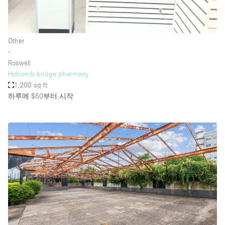
Other
∙
Roswell
Holcomb bridge pharmacy
1,200 sq ft
하루에 $60
부터 시작