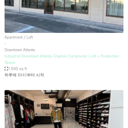
Haussmann Style
Heating
Industrial
Internet
Apartment / Loft
∙
Kitchen
Downtown Atlanta
Industrial Downtown Atlanta Creative Compound | Loft + Production
Large Door Entrance
Space
Lighting
1,500 sq ft
하루에 $840
부터 시작
Liquor Licence
Living Space
Multiple Rooms
Office Equipment
Private Parking
Raw