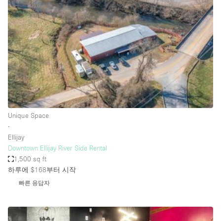
Photo
Conference
Meeting
Office
Shop Share
Shooting
공간 유형
Advertisement Space
Unique Space
Apartment / Loft
∙
Ellijay
Art Gallery
Downtown Ellijay River Side Rental
Atelier / Workshop Studio
1,500 sq ft
하루에 $168
부터 시작
Boat
빠른 응답자
Booth / Kiosk / Stand
Boutique / Shop