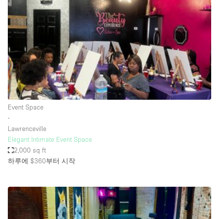
Conference Room
Container
Creative Space
Event Space
Fair / Festival
Hall
Lobby Space
Event Space
∙
Mall Shop
Lawrenceville
Mansion / House
Elegant Intimate Event Space
2,000 sq ft
Meeting Space
하루에 $360
부터 시작
Office Space
Other
Photo / Filming Studio