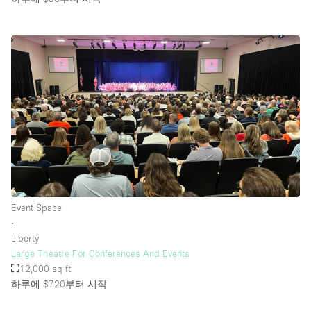
Event Space
∙
Liberty
Large Theatre For Conferences And Events
12,000 sq ft
하루에 $720
부터 시작