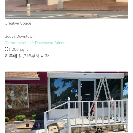
층 / 접근성:
Creative Space
∙
지하층
South Downtown
Commercial Loft Downtown Atlanta
1층 앞마당
1,200 sq ft
위치한 거리
하루에 $1,715
부터 시작
쇼핑몰
테라스
윗층
기타