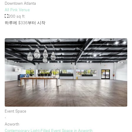
Downtown Atlanta
All Pink Venue
200 sq ft
하루에 $336
부터 시작
Event Space
∙
Acworth
Contemporary Light-Filled Event Space in Acworth