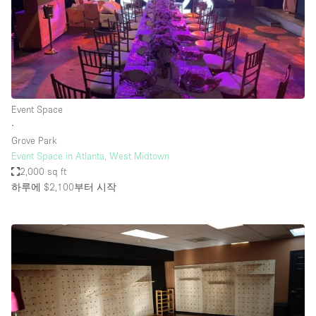
Event Space
∙
Grove Park
Event Space in Atlanta, West Midtown
2,000 sq ft
하루에 $2,100
부터 시작