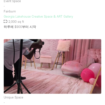
Event Space
∙
Fairburn
Georgia Lakehouse Creative Space & ART Gallery
12,000 sq ft
하루에 $900
부터 시작
Unique Space
∙