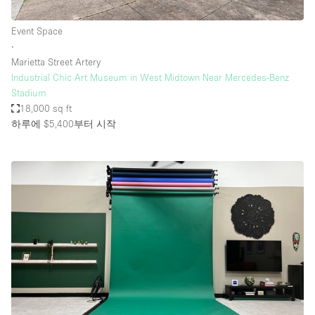
Event Space
∙
Marietta Street Artery
Industrial Chic Art Museum in West Midtown Near Mercedes-Benz
Stadium
18,000 sq ft
하루에 $5,400
부터 시작