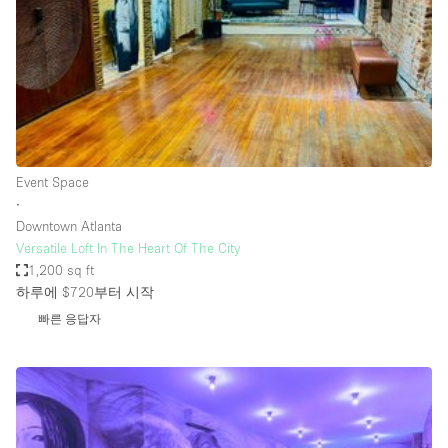
Restaurant / Bar / Cafe
Rooftop
Salon
Shop Share
Stall / Market Stall
Truck
Event Space
∙
Unique Space
Downtown Atlanta
Versatile Loft In The Heart Of The City
Warehouse
1,200 sq ft
하루에 $720
부터 시작
빠른 응답자
공간 기능
Air Conditioning
Animals Friendly
Bar