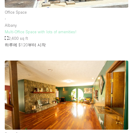
Office Space
∙
Albany
Multi-Office Space with lots of amenities!
2,400 sq ft
하루에 $120
부터 시작