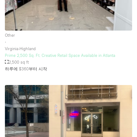
Rooftop / Terrace
Security System
Smoking Area
Other
Sound & Video Equipment
∙
Virginia-Highland
Soundproof
Prime 2,500 Sq. Ft. Creative Retail Space Available in Atlanta
Stock Room
2,500 sq ft
하루에 $360
부터 시작
Street Level
Stunning View
Terrace
Toilets
Water Access
Whitebox / Minimal
Window Display