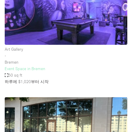
Bathroom
Car Display
Concierge
Counters
Daylight
Art Gallery
∙
Electricity
Bremen
Elevator
Event Space in Bremen
50 sq ft
Fitting Rooms
하루에 $1,020
부터 시작
Furniture
Garden
Garment Rack
Ground Floor
Handicap Accessible