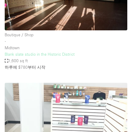
Boutique / Shop
∙
Midtown
Blank slate studio in the Historic District
1,600 sq ft
하루에 $780
부터 시작