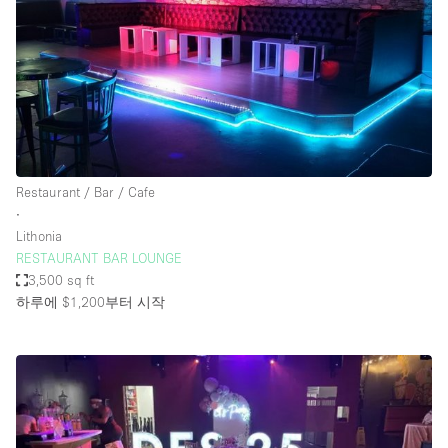
Restaurant / Bar / Cafe
∙
Lithonia
RESTAURANT BAR LOUNGE
3,500 sq ft
하루에 $1,200
부터 시작