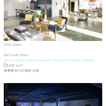
Event Space
∙
Old Fourth Ward
Indoor–Outdoor Event Venue with Courtyard & Rooftop in Atlanta
5,995 sq ft
하루에 $6,000
부터 시작