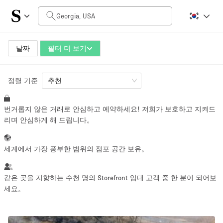
일일 비용
$0
$5,000+
날짜
필터 더 보기
정렬 기준
공간 크기
추천
번거롭지 않은 거래로 안심하고 예약하세요! 저희가 보호하고 지켜드
100 sq ft
5000+ sq ft
리며 안심하게 해 드립니다。
~ 13 명
~ 650 명
세계에서 가장 풍부한 범위의 점포 공간 보유。
프로젝트 유형
같은 곳을 지향하는 수천 명의 Storefront 임대 고객 중 한 분이 되어보
세요。
Retail
Showroom
Event
Art
Food