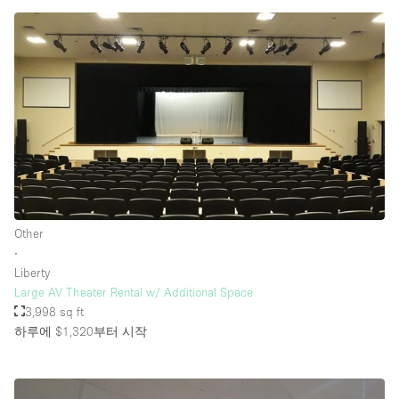
Other
∙
Liberty
Large AV Theater Rental w/ Additional Space
3,998 sq ft
하루에 $1,320
부터 시작