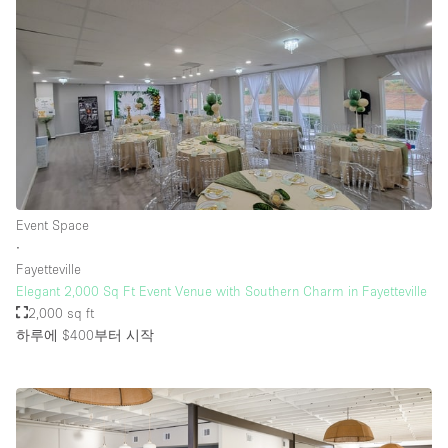
Event Space
∙
Fayetteville
Elegant 2,000 Sq Ft Event Venue with Southern Charm in Fayetteville
2,000 sq ft
하루에 $400
부터 시작