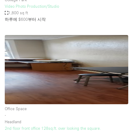
Video Photo Production/Studio
1,800 sq ft
하루에 $600
부터 시작
Office Space
∙
Headland
2nd floor front office 128sq.ft. over looking the square.