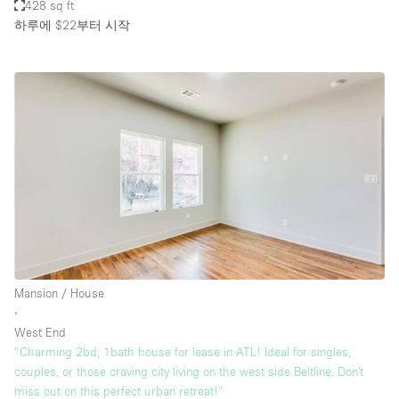
428 sq ft
하루에 $22
부터 시작
Mansion / House
∙
West End
"Charming 2bd, 1bath house for lease in ATL! Ideal for singles,
couples, or those craving city living on the west side Beltline. Don't
miss out on this perfect urban retreat!"