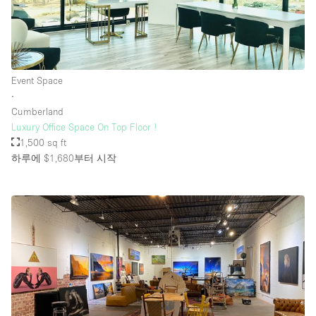
Event Space
∙
Cumberland
Luxury Office Space On Top Floor !
1,500 sq ft
하루에 $1,680
부터 시작