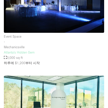
Event Space
∙
Mechanicsville
Atlanta's Hidden Gem
3,000 sq ft
하루에 $1,200
부터 시작