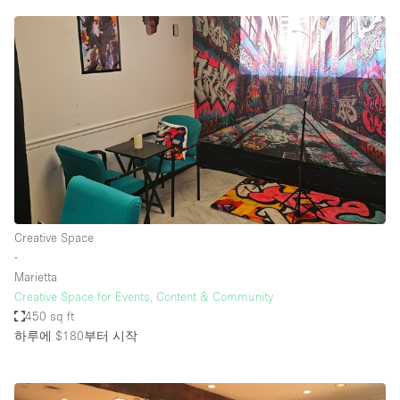
Creative Space
∙
Marietta
Creative Space for Events, Content & Community
450 sq ft
하루에 $180
부터 시작