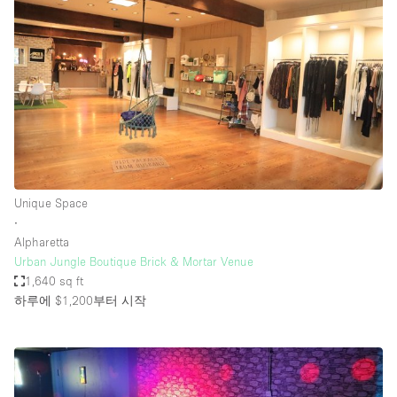
Unique Space
∙
Alpharetta
Urban Jungle Boutique Brick & Mortar Venue
1,640 sq ft
하루에 $1,200
부터 시작