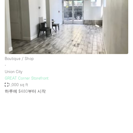
Conference Room
Container
Creative Space
Event Space
Fair / Festival
Hall
Boutique / Shop
Lobby Space
∙
Union City
Mall Shop
GREAT Corner Storefront
Mansion / House
1,000 sq ft
하루에 $480
부터 시작
Meeting Space
Office Space
Other
Photo / Filming Studio