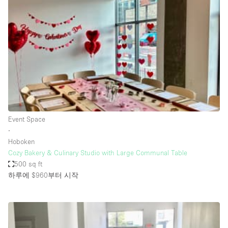
Photo
Conference
Meeting
Office
Shop Share
Shooting
공간 유형
Advertisement Space
Event Space
Apartment / Loft
∙
Hoboken
Art Gallery
Cozy Bakery & Culinary Studio with Large Communal Table
Atelier / Workshop Studio
500 sq ft
하루에 $960
부터 시작
Boat
Booth / Kiosk / Stand
Boutique / Shop