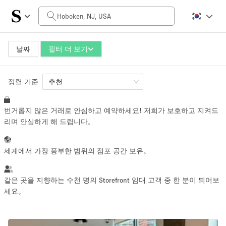
일일 비용
$0
$5,000+
날짜
필터 더 보기
정렬 기준
공간 크기
추천
번거롭지 않은 거래로 안심하고 예약하세요! 저희가 보호하고 지켜드
100 sq ft
5000+ sq ft
리며 안심하게 해 드립니다。
~ 13 명
~ 650 명
세계에서 가장 풍부한 범위의 점포 공간 보유。
프로젝트 유형
같은 곳을 지향하는 수천 명의 Storefront 임대 고객 중 한 분이 되어보
세요。
Retail
Showroom
Event
Art
Food