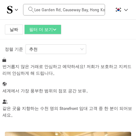
일일 비용
HK$0
HK$50,000+
날짜
필터 더 보기
정렬 기준
공간 크기
추천
번거롭지 않은 거래로 안심하고 예약하세요! 저희가 보호하고 지켜드
100 sq ft
5000+ sq ft
리며 안심하게 해 드립니다。
~ 13 명
~ 650 명
세계에서 가장 풍부한 범위의 점포 공간 보유。
프로젝트 유형
같은 곳을 지향하는 수천 명의 Storefront 임대 고객 중 한 분이 되어보
세요。
Retail
Showroom
Event
Art
Food