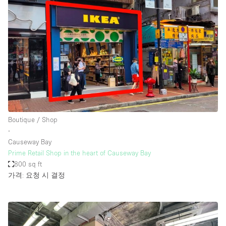
Boutique / Shop
∙
Causeway Bay
Prime Retail Shop in the heart of Causeway Bay
800 sq ft
가격: 요청 시 결정