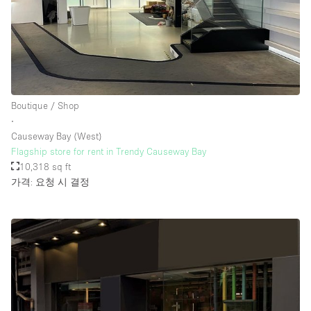
Boutique / Shop
∙
Causeway Bay (West)
Flagship store for rent in Trendy Causeway Bay
10,318 sq ft
가격: 요청 시 결정