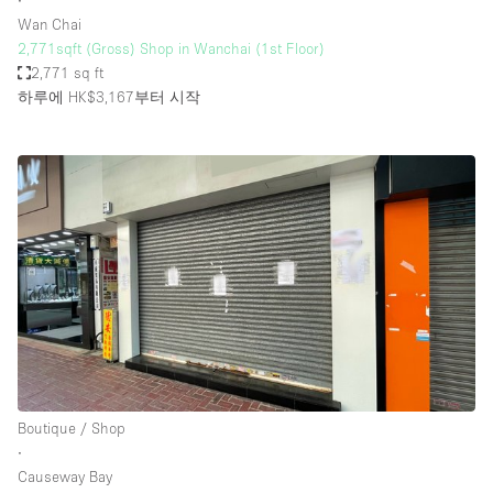
∙
Wan Chai
2,771sqft (Gross) Shop in Wanchai (1st Floor)
2,771 sq ft
하루에 HK$3,167
부터 시작
Boutique / Shop
∙
Causeway Bay