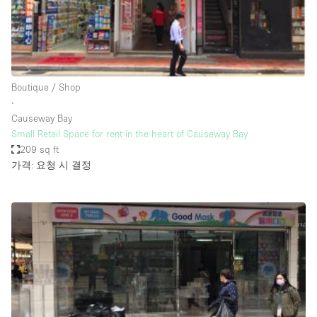
Bathroom
Car Display
Concierge
Boutique / Shop
Counters
∙
Daylight
Causeway Bay
Small Retail Space for rent in the heart of Causeway Bay
Electricity
209 sq ft
Elevator
가격: 요청 시 결정
Fitting Rooms
Furniture
Garden
Garment Rack
Ground Floor
Handicap Accessible