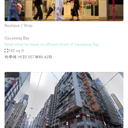
Boutique / Shop
∙
Causeway Bay
Retail shop for lease on affluent street of Causeway Bay
740 sq ft
하루에 HK$6,667
부터 시작