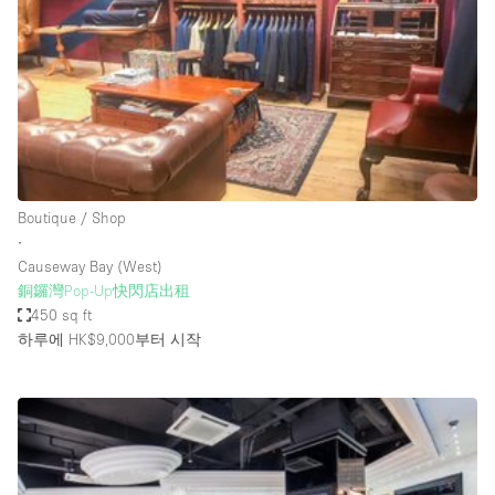
Conference Room
Container
Creative Space
Event Space
Fair / Festival
Hall
Boutique / Shop
Lobby Space
∙
Causeway Bay (West)
Mall Shop
銅鑼灣Pop-Up快閃店出租
Mansion / House
450 sq ft
하루에 HK$9,000
부터 시작
Meeting Space
Office Space
Other
Photo / Filming Studio