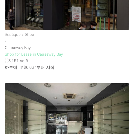
Boutique / Shop
∙
Causeway Bay
Shop for Lease in Causeway Bay
3,151 sq ft
하루에 HK$6,667
부터 시작