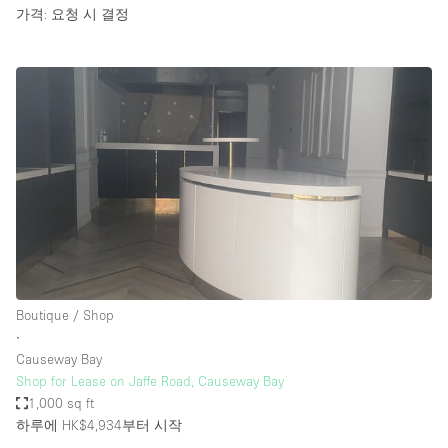
가격: 요청 시 결정
Boutique / Shop
∙
Causeway Bay
Shop for Lease on Jaffe Road, Causeway Bay
1,000 sq ft
하루에 HK$4,934
부터 시작