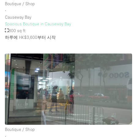
Boutique / Shop
∙
Causeway Bay
층 / 접근성:
Spacious Boutique in Causeway Bay
800 sq ft
지하층
하루에 HK$3,600
부터 시작
1층 앞마당
위치한 거리
쇼핑몰
테라스
윗층
기타
Boutique / Shop
∙