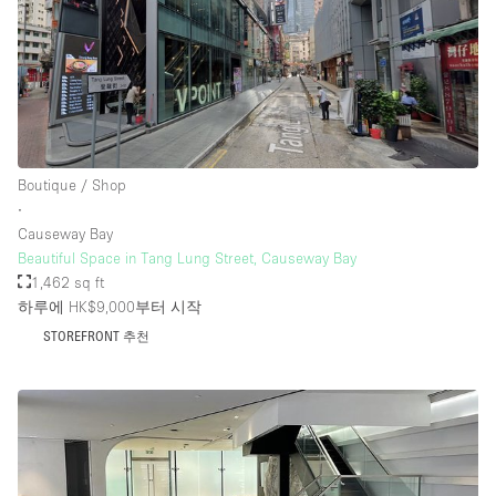
Boutique / Shop
∙
Causeway Bay
Beautiful Space in Tang Lung Street, Causeway Bay
1,462 sq ft
하루에 HK$9,000
부터 시작
STOREFRONT 추천