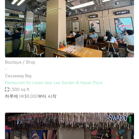
Boutique / Shop
∙
Causeway Bay
Restaurant for Lease near Lee Garden & Hysan Place
1,500 sq ft
하루에 HK$6,000
부터 시작