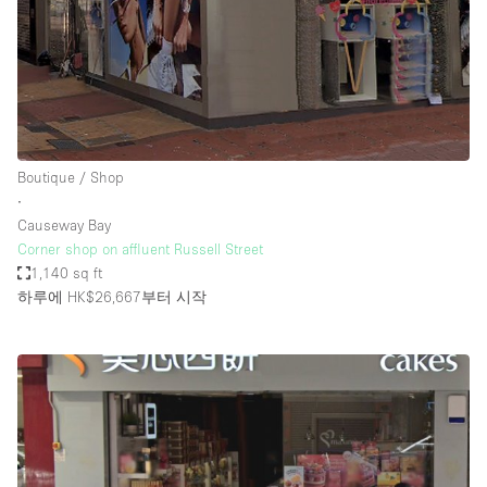
Boutique / Shop
∙
Causeway Bay
Corner shop on affluent Russell Street
1,140 sq ft
하루에 HK$26,667
부터 시작