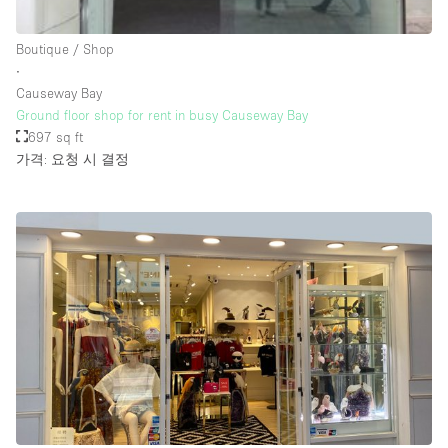
Rooftop / Terrace
Boutique / Shop
Security System
∙
Causeway Bay
Smoking Area
Ground floor shop for rent in busy Causeway Bay
Sound & Video Equipment
697 sq ft
가격: 요청 시 결정
Soundproof
Stock Room
Street Level
Stunning View
Terrace
Toilets
Water Access
Whitebox / Minimal
Window Display