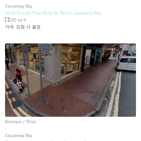
Causeway Bay
Small Ground Floor Shop for Rent in Causeway Bay
535 sq ft
가격: 요청 시 결정
Boutique / Shop
∙
Causeway Bay