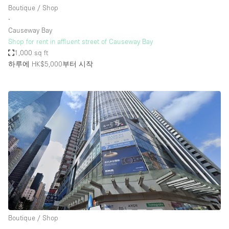
Boutique / Shop
∙
Causeway Bay
Shop for rent in affluent street of Causeway Bay
1,000 sq ft
하루에 HK$5,000
부터 시작
Boutique / Shop