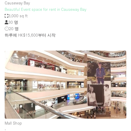
Causeway Bay
Beautiful Event space for rent in Causeway Bay
3,000 sq ft
30 명
20 명
하루에 HK$15,600
부터 시작
Mall Shop
∙