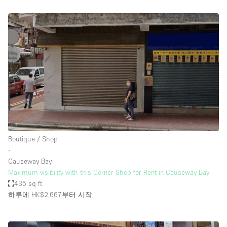
Boutique / Shop
∙
Causeway Bay
Maximum visibility with this Corner Shop for Rent in Causeway Bay
435 sq ft
하루에 HK$2,667
부터 시작