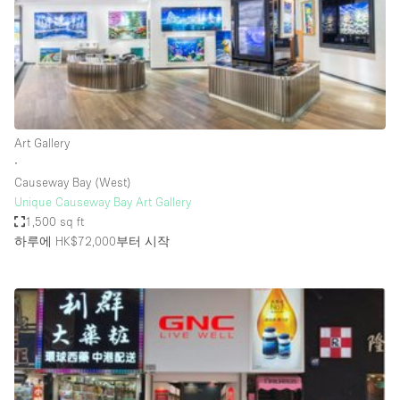
Restaurant / Bar / Cafe
Rooftop
Salon
Shop Share
Stall / Market Stall
Art Gallery
Truck
∙
Causeway Bay (West)
Unique Space
Unique Causeway Bay Art Gallery
1,500 sq ft
Warehouse
하루에 HK$72,000
부터 시작
공간 기능
Air Conditioning
Animals Friendly
Bar