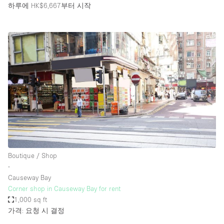
하루에 HK$6,667
부터 시작
Boutique / Shop
∙
Causeway Bay
Corner shop in Causeway Bay for rent
1,000 sq ft
가격: 요청 시 결정