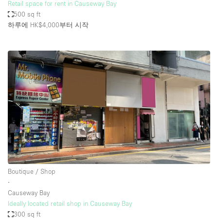
Retail space for rent in Causeway Bay
500 sq ft
하루에 HK$4,000
부터 시작
Boutique / Shop
∙
Causeway Bay
Ideally located retail shop in Causeway Bay
300 sq ft