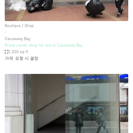
Haussmann Style
Heating
Boutique / Shop
Industrial
∙
Internet
Causeway Bay
Prime corner shop for rent in Causeway Bay
Kitchen
1,320 sq ft
가격: 요청 시 결정
Large Door Entrance
Lighting
Liquor Licence
Living Space
Multiple Rooms
Office Equipment
Private Parking
Raw