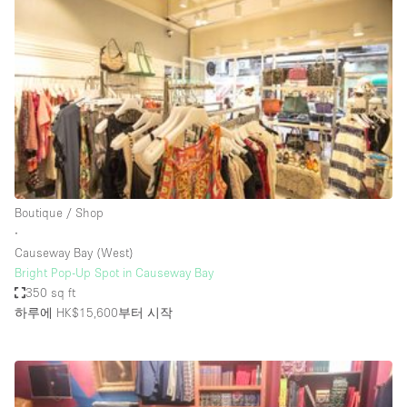
Photo
Conference
Meeting
Office
Shop Share
Shooting
공간 유형
Advertisement Space
Boutique / Shop
Apartment / Loft
∙
Causeway Bay (West)
Art Gallery
Bright Pop-Up Spot in Causeway Bay
Atelier / Workshop Studio
350 sq ft
하루에 HK$15,600
부터 시작
Boat
Booth / Kiosk / Stand
Boutique / Shop