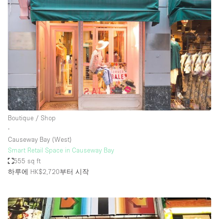
Boutique / Shop
∙
Causeway Bay (West)
Smart Retail Space in Causeway Bay
555 sq ft
하루에 HK$2,720
부터 시작