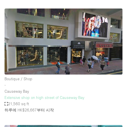
Boutique / Shop
∙
Causeway Bay
Extensive shop on high street of Causeway Bay
21,560 sq ft
하루에 HK$26,667
부터 시작