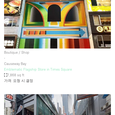
Boutique / Shop
∙
Causeway Bay
Emblematic Flagship Store in Times Square
7,868 sq ft
가격: 요청 시 결정