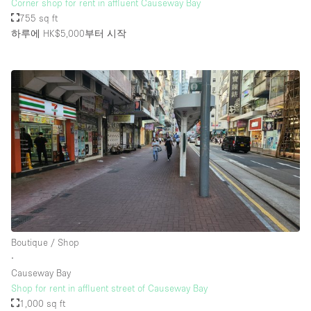
Corner shop for rent in affluent Causeway Bay
755 sq ft
하루에 HK$5,000
부터 시작
Boutique / Shop
∙
Causeway Bay
Shop for rent in affluent street of Causeway Bay
1,000 sq ft