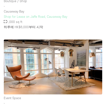
Boutique / Shop
∙
Causeway Bay
Shop for Lease on Jaffe Road, Causeway Bay
1,000 sq ft
하루에 HK$6,000
부터 시작
Event Space
∙