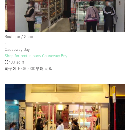
Boutique / Shop
∙
Causeway Bay
Shop for rent in busy Causeway Bay
700 sq ft
하루에 HK$6,000
부터 시작