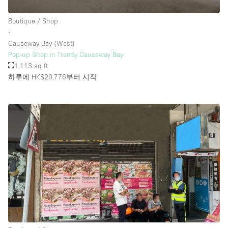
Boutique / Shop
∙
Causeway Bay (West)
Pop-up Shop in Trendy Causeway Bay
1,113 sq ft
하루에 HK$20,776
부터 시작