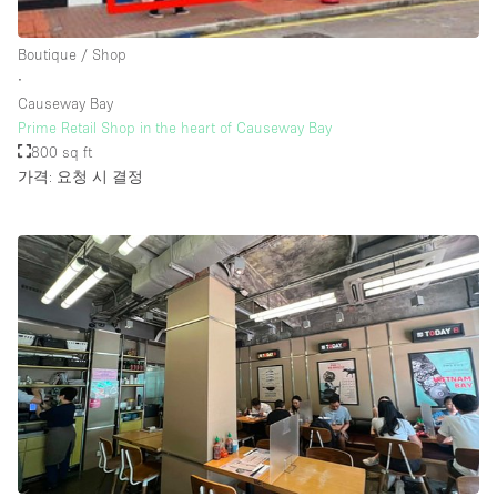
Rooftop / Terrace
Boutique / Shop
Security System
∙
Causeway Bay
Smoking Area
Prime Retail Shop in the heart of Causeway Bay
Sound & Video Equipment
800 sq ft
가격: 요청 시 결정
Soundproof
Stock Room
Street Level
Stunning View
Terrace
Toilets
Water Access
Whitebox / Minimal
Window Display