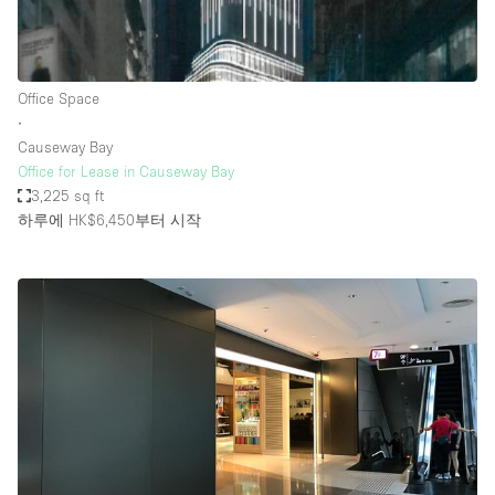
Office Space
∙
Causeway Bay
Office for Lease in Causeway Bay
3,225 sq ft
하루에 HK$6,450
부터 시작