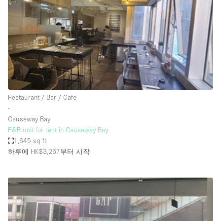
Conference Room
Container
Creative Space
Event Space
Fair / Festival
Hall
Restaurant / Bar / Cafe
Lobby Space
∙
Causeway Bay
Mall Shop
F&B unit for rent in Causeway Bay
Mansion / House
1,645 sq ft
하루에 HK$3,267
부터 시작
Meeting Space
Office Space
Other
Photo / Filming Studio