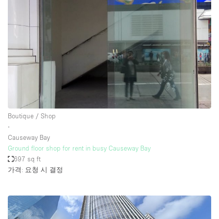
Boutique / Shop
∙
Causeway Bay
Ground floor shop for rent in busy Causeway Bay
697 sq ft
가격: 요청 시 결정