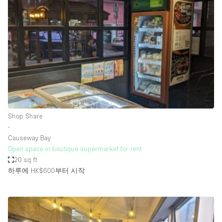
Photo
Conference
Meeting
Office
Shop Share
Shooting
공간 유형
Advertisement Space
Shop Share
Apartment / Loft
∙
Causeway Bay
Art Gallery
Open space in boutique supermarket for rent
Atelier / Workshop Studio
20 sq ft
하루에 HK$600
부터 시작
Boat
Booth / Kiosk / Stand
Boutique / Shop