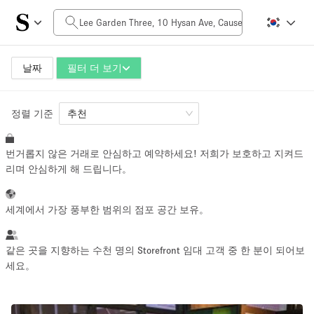
일일 비용
HK$0
HK$50,000+
날짜
필터 더 보기
정렬 기준
공간 크기
추천
번거롭지 않은 거래로 안심하고 예약하세요! 저희가 보호하고 지켜드
100 sq ft
5000+ sq ft
리며 안심하게 해 드립니다。
~ 13 명
~ 650 명
세계에서 가장 풍부한 범위의 점포 공간 보유。
프로젝트 유형
같은 곳을 지향하는 수천 명의 Storefront 임대 고객 중 한 분이 되어보
세요。
Retail
Showroom
Event
Art
Food