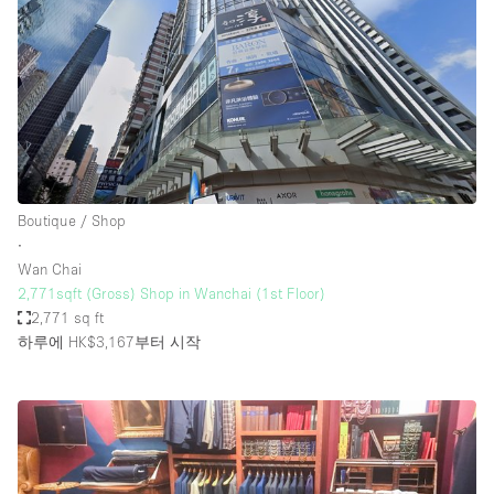
Boutique / Shop
∙
Wan Chai
2,771sqft (Gross) Shop in Wanchai (1st Floor)
2,771 sq ft
하루에 HK$3,167
부터 시작