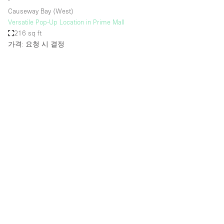
∙
Causeway Bay (West)
Versatile Pop-Up Location in Prime Mall
216 sq ft
가격: 요청 시 결정