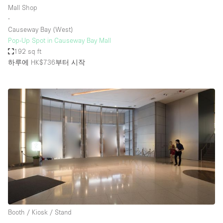
Mall Shop
∙
Causeway Bay (West)
Pop-Up Spot in Causeway Bay Mall
192 sq ft
하루에 HK$736
부터 시작
Booth / Kiosk / Stand