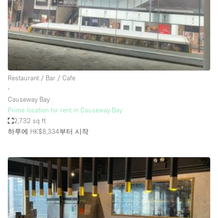
Restaurant / Bar / Cafe
Rooftop
Salon
Shop Share
Stall / Market Stall
Restaurant / Bar / Cafe
Truck
∙
Causeway Bay
Unique Space
Prime location for rent in Causeway Bay
2,732 sq ft
Warehouse
하루에 HK$8,334
부터 시작
공간 기능
Air Conditioning
Animals Friendly
Bar