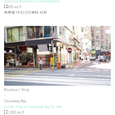
Spacious Boutique in Causeway Bay
800 sq ft
하루에 HK$3,600
부터 시작
Boutique / Shop
∙
Causeway Bay
Corner shop in Causeway Bay for rent
1,000 sq ft