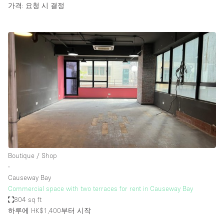
가격: 요청 시 결정
Boutique / Shop
∙
Causeway Bay
Commercial space with two terraces for rent in Causeway Bay
804 sq ft
하루에 HK$1,400
부터 시작