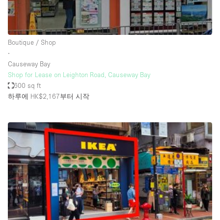
Haussmann Style
Heating
Boutique / Shop
Industrial
∙
Internet
Causeway Bay
Shop for Lease on Leighton Road, Causeway Bay
Kitchen
600 sq ft
하루에 HK$2,167
부터 시작
Large Door Entrance
Lighting
Liquor Licence
Living Space
Multiple Rooms
Office Equipment
Private Parking
Raw