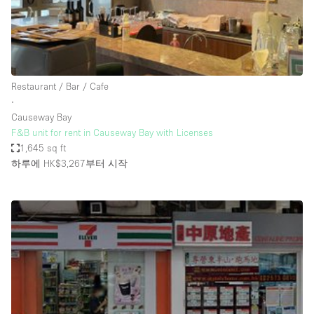
Bathroom
Car Display
Concierge
Restaurant / Bar / Cafe
Counters
∙
Daylight
Causeway Bay
F&B unit for rent in Causeway Bay with Licenses
Electricity
1,645 sq ft
Elevator
하루에 HK$3,267
부터 시작
Fitting Rooms
Furniture
Garden
Garment Rack
Ground Floor
Handicap Accessible