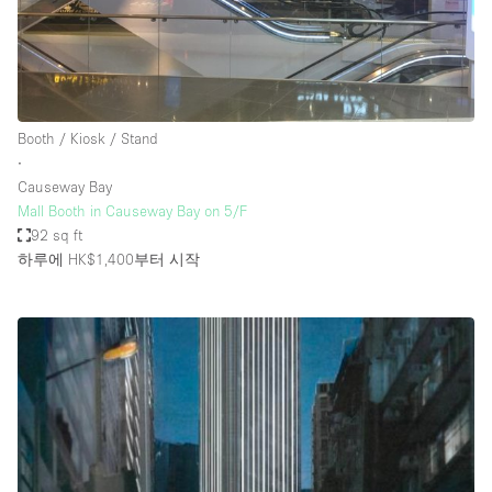
Booth / Kiosk / Stand
∙
Causeway Bay
Mall Booth in Causeway Bay on 5/F
92 sq ft
하루에 HK$1,400
부터 시작