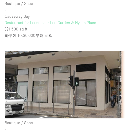
Boutique / Shop
∙
Causeway Bay
층 / 접근성:
Restaurant for Lease near Lee Garden & Hysan Place
1,500 sq ft
지하층
하루에 HK$6,000
부터 시작
1층 앞마당
위치한 거리
쇼핑몰
테라스
윗층
기타
Boutique / Shop
∙