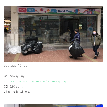
Boutique / Shop
∙
Causeway Bay
Prime corner shop for rent in Causeway Bay
1,320 sq ft
가격: 요청 시 결정