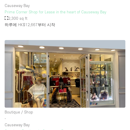
Causeway Bay
Prime Corner Shop for Lease in the heart of Causeway Bay
2,300 sq ft
하루에 HK$12,667
부터 시작
Boutique / Shop
∙
Causeway Bay