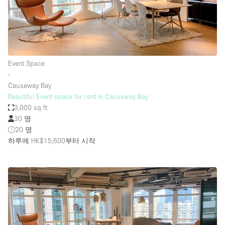
Event Space
∙
Causeway Bay
Beautiful Event space for rent in Causeway Bay
3,000 sq ft
30 명
20 명
하루에 HK$15,600
부터 시작