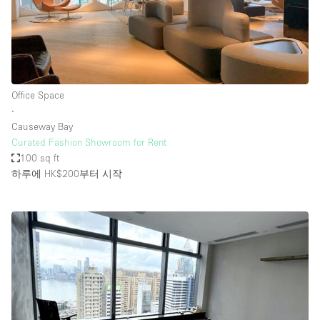
Office Space
∙
Causeway Bay
Curated Fashion Showroom for Rent
100 sq ft
하루에 HK$200
부터 시작