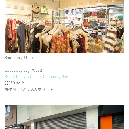
Boutique / Shop
∙
Causeway Bay (West)
Bright Pop-Up Spot in Causeway Bay
350 sq ft
하루에 HK$15,600
부터 시작