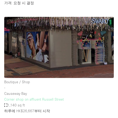
가격: 요청 시 결정
Boutique / Shop
∙
Causeway Bay
Corner shop on affluent Russell Street
1,140 sq ft
하루에 HK$26,667
부터 시작