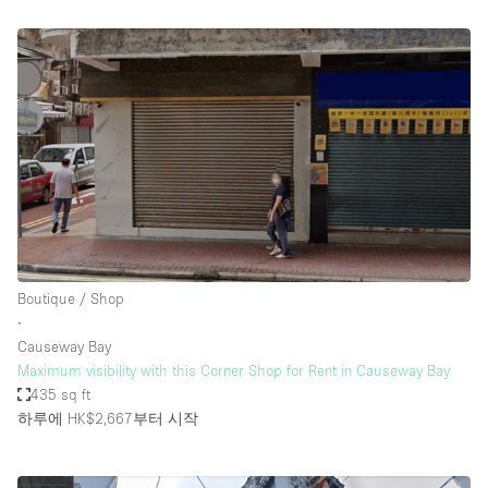
Boutique / Shop
∙
Causeway Bay
Maximum visibility with this Corner Shop for Rent in Causeway Bay
435 sq ft
하루에 HK$2,667
부터 시작