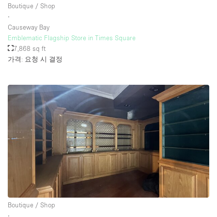
Boutique / Shop
∙
Causeway Bay
층 / 접근성:
Emblematic Flagship Store in Times Square
7,868 sq ft
지하층
가격: 요청 시 결정
1층 앞마당
위치한 거리
쇼핑몰
테라스
윗층
기타
Boutique / Shop
∙