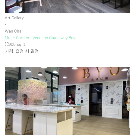
Art Gallery
∙
Wan Chai
Musé Garden - Venue in Causeway Bay
900 sq ft
가격: 요청 시 결정