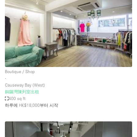
Photo
Conference
Meeting
Office
Shop Share
Shooting
공간 유형
Advertisement Space
Boutique / Shop
Apartment / Loft
∙
Causeway Bay (West)
Art Gallery
銅鑼灣陳列室出租
Atelier / Workshop Studio
400 sq ft
하루에 HK$18,000
부터 시작
Boat
Booth / Kiosk / Stand
Boutique / Shop