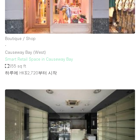
Bathroom
Car Display
Concierge
Boutique / Shop
Counters
∙
Daylight
Causeway Bay (West)
Smart Retail Space in Causeway Bay
Electricity
555 sq ft
Elevator
하루에 HK$2,720
부터 시작
Fitting Rooms
Furniture
Garden
Garment Rack
Ground Floor
Handicap Accessible