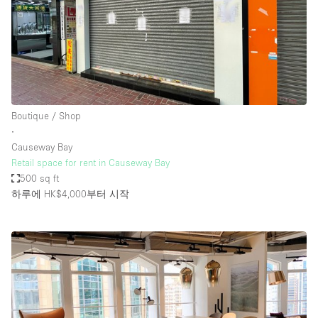
Boutique / Shop
∙
Causeway Bay
Retail space for rent in Causeway Bay
500 sq ft
하루에 HK$4,000
부터 시작