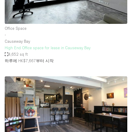
Office Space
∙
Causeway Bay
High End Office space for lease in Causeway Bay
4,652 sq ft
하루에 HK$7,667
부터 시작