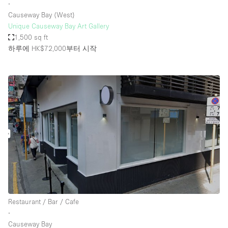
∙
Causeway Bay (West)
Unique Causeway Bay Art Gallery
1,500 sq ft
하루에 HK$72,000
부터 시작
Restaurant / Bar / Cafe
∙
Causeway Bay