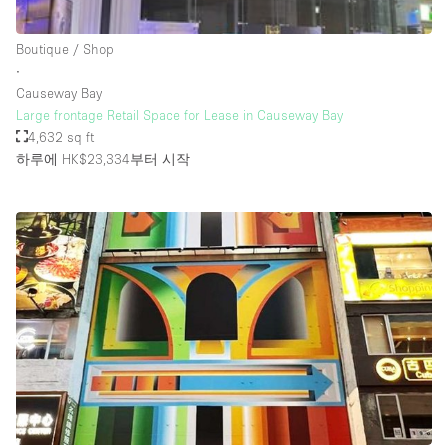
Rooftop / Terrace
Boutique / Shop
Security System
∙
Causeway Bay
Smoking Area
Large frontage Retail Space for Lease in Causeway Bay
Sound & Video Equipment
4,632 sq ft
하루에 HK$23,334
부터 시작
Soundproof
Stock Room
Street Level
Stunning View
Terrace
Toilets
Water Access
Whitebox / Minimal
Window Display