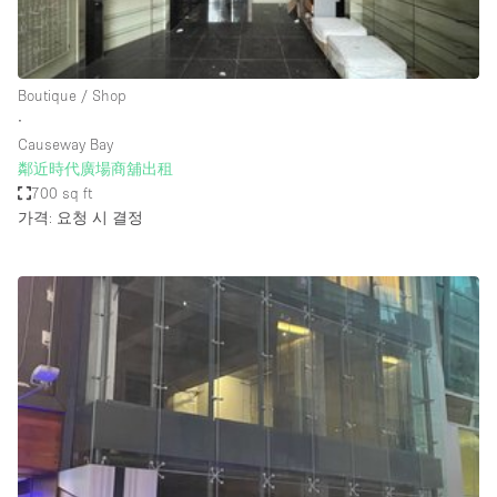
Haussmann Style
Heating
Boutique / Shop
Industrial
∙
Internet
Causeway Bay
鄰近時代廣場商舖出租
Kitchen
700 sq ft
가격: 요청 시 결정
Large Door Entrance
Lighting
Liquor Licence
Living Space
Multiple Rooms
Office Equipment
Private Parking
Raw