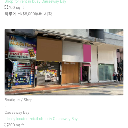
Shop for rent in busy Causeway Bay
700 sq ft
하루에 HK$6,000
부터 시작
Boutique / Shop
∙
Causeway Bay
Ideally located retail shop in Causeway Bay
300 sq ft