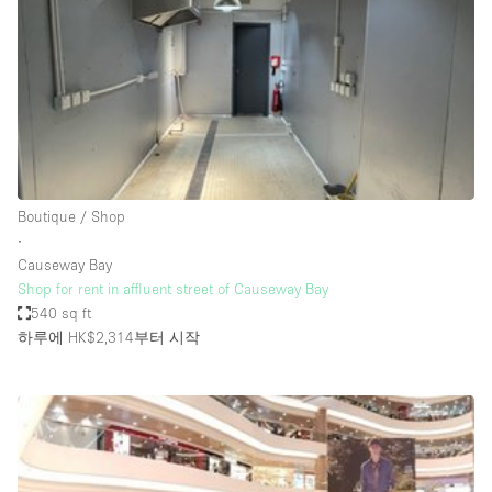
Conference Room
Container
Creative Space
Event Space
Fair / Festival
Hall
Boutique / Shop
Lobby Space
∙
Causeway Bay
Mall Shop
Shop for rent in affluent street of Causeway Bay
Mansion / House
540 sq ft
하루에 HK$2,314
부터 시작
Meeting Space
Office Space
Other
Photo / Filming Studio