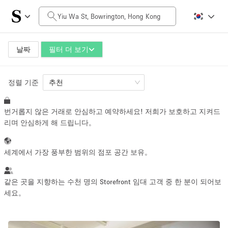
일일 비용
HK$0
HK$50,000+
날짜
필터 더 보기
정렬 기준
공간 크기
추천
번거롭지 않은 거래로 안심하고 예약하세요! 저희가 보호하고 지켜드
100 sq ft
5000+ sq ft
리며 안심하게 해 드립니다。
~ 13 명
~ 650 명
세계에서 가장 풍부한 범위의 점포 공간 보유。
프로젝트 유형
같은 곳을 지향하는 수천 명의 Storefront 임대 고객 중 한 분이 되어보
세요。
Retail
Showroom
Event
Art
Food