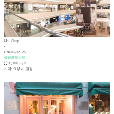
Restaurant / Bar / Cafe
Rooftop
Salon
Shop Share
Stall / Market Stall
Mall Shop
Truck
∙
Causeway Bay
Unique Space
優質商舖出租
16,300 sq ft
Warehouse
가격: 요청 시 결정
공간 기능
Air Conditioning
Animals Friendly
Bar