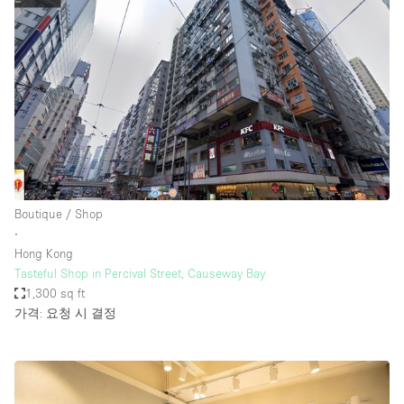
Boutique / Shop
∙
Hong Kong
Tasteful Shop in Percival Street, Causeway Bay
1,300 sq ft
가격: 요청 시 결정