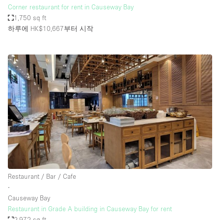
Corner restaurant for rent in Causeway Bay
1,750 sq ft
하루에 HK$10,667
부터 시작
Restaurant / Bar / Cafe
∙
Causeway Bay
Restaurant in Grade A building in Causeway Bay for rent
2,972 sq ft