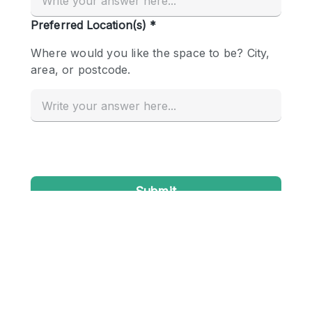
Conference Room
Container
Creative Space
Event Space
Fair / Festival
Hall
Lobby Space
Mall Shop
Mansion / House
Meeting Space
Office Space
Other
Photo / Filming Studio