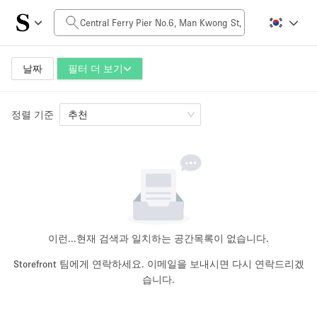
일일 비용
HK$0
HK$50,000+
날짜
필터 더 보기
정렬 기준
공간 크기
추천
100 sq ft
5000+ sq ft
~ 13 명
~ 650 명
프로젝트 유형
이런...
현재 검색과 일치하는 공간목록이 없습니다.
Storefront 팀에게 연락하세요. 이메일을 보내시면 다시 연락드리겠
습니다.
Retail
Showroom
Event
Art
Food