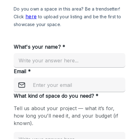
Photo
Conference
Meeting
Office
Shop Share
Shooting
공간 유형
Advertisement Space
Apartment / Loft
Art Gallery
Atelier / Workshop Studio
Boat
Booth / Kiosk / Stand
Boutique / Shop