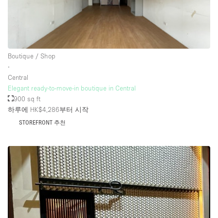
Rooftop / Terrace
Security System
Smoking Area
Boutique / Shop
Sound & Video Equipment
∙
Central
Soundproof
Elegant ready-to-move-in boutique in Central
Stock Room
900 sq ft
하루에 HK$4,286
부터 시작
Street Level
STOREFRONT 추천
Stunning View
Terrace
Toilets
Water Access
Whitebox / Minimal
Window Display