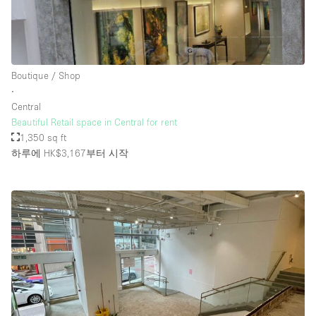
Boutique / Shop
∙
Central
Beautiful Retail space in Central for rent
1,350 sq ft
하루에 HK$3,167
부터 시작