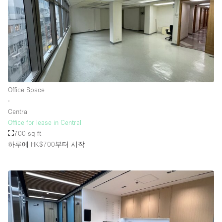
Office Space
∙
Central
Office for lease in Central
700 sq ft
하루에 HK$700
부터 시작