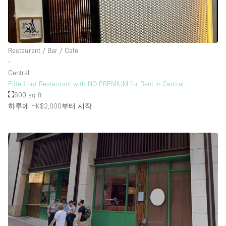
층 / 접근성:
Restaurant / Bar / Cafe
지하층
∙
Central
1층 앞마당
Fitted out Restaurant with NO PREMIUM for Rent in Central
위치한 거리
600 sq ft
하루에 HK$2,000
부터 시작
쇼핑몰
테라스
윗층
기타