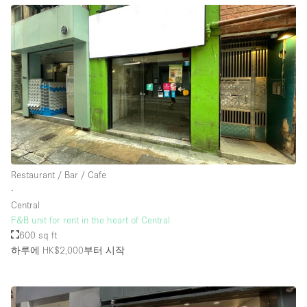
Restaurant / Bar / Cafe
∙
Central
F&B unit for rent in the heart of Central
600 sq ft
하루에 HK$2,000
부터 시작