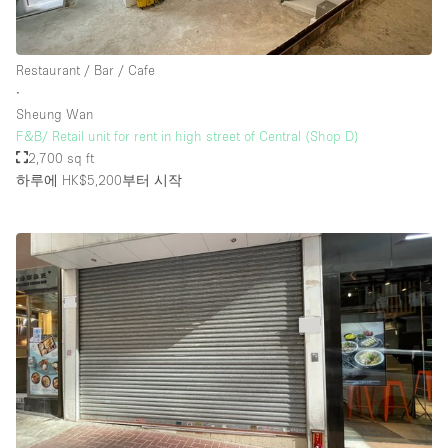
Restaurant / Bar / Cafe
∙
Sheung Wan
F&B/ Retail unit for rent in high street of Central (Shop D)
2,700 sq ft
하루에 HK$5,200
부터 시작