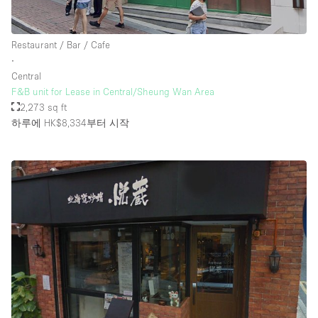
Restaurant / Bar / Cafe
∙
Central
F&B unit for Lease in Central/Sheung Wan Area
2,273 sq ft
하루에 HK$8,334
부터 시작