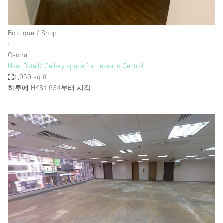
Boutique / Shop
∙
Central
Neat Retail/ Gallery space for Lease in Central
1,050 sq ft
하루에 HK$1,634
부터 시작