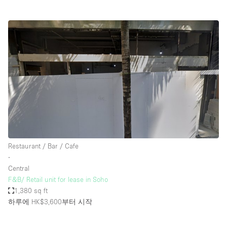
Restaurant / Bar / Cafe
∙
Central
F&B/ Retail unit for lease in Soho
1,380 sq ft
하루에 HK$3,600
부터 시작