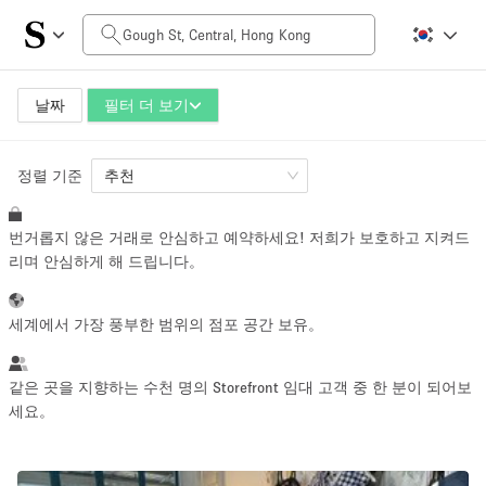
일일 비용
HK$0
HK$50,000+
날짜
필터 더 보기
정렬 기준
공간 크기
추천
번거롭지 않은 거래로 안심하고 예약하세요! 저희가 보호하고 지켜드
100 sq ft
5000+ sq ft
리며 안심하게 해 드립니다。
~ 13 명
~ 650 명
세계에서 가장 풍부한 범위의 점포 공간 보유。
프로젝트 유형
같은 곳을 지향하는 수천 명의 Storefront 임대 고객 중 한 분이 되어보
세요。
Retail
Showroom
Event
Art
Food