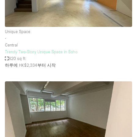
Unique Space
∙
Central
Trendy Two-Story Unique Space in Soho
820 sq ft
하루에 HK$2,334
부터 시작