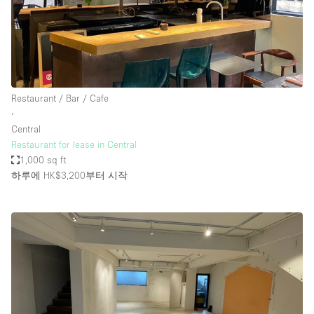
Restaurant / Bar / Cafe
∙
Central
Restaurant for lease in Central
1,000 sq ft
하루에 HK$3,200
부터 시작