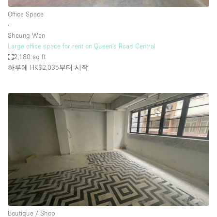
Office Space
∙
Sheung Wan
Large office space for rent on Queen's Road Central
2,180 sq ft
하루에 HK$2,035
부터 시작
Boutique / Shop