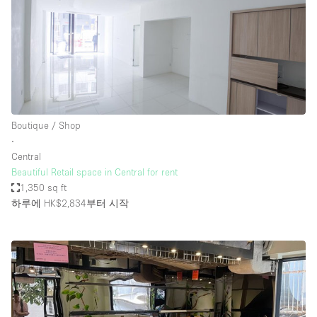
Boutique / Shop
∙
Central
Beautiful Retail space in Central for rent
1,350 sq ft
하루에 HK$2,834
부터 시작