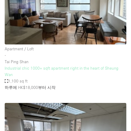
Bathroom
Car Display
Concierge
Counters
Daylight
Apartment / Loft
∙
Electricity
Tai Ping Shan
Elevator
Industrial chic 1000+ sqft apartment right in the heart of Sheung
Wan
Fitting Rooms
1,100 sq ft
하루에 HK$18,000
부터 시작
Furniture
Garden
Garment Rack
Ground Floor
Handicap Accessible