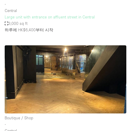
∙
Central
Large unit with entrance on affluent street in Central
3,000 sq ft
하루에 HK$6,400
부터 시작
Boutique / Shop
∙
Central