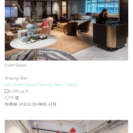
Conference Room
Container
Creative Space
Event Space
Fair / Festival
Hall
Lobby Space
Event Space
∙
Mall Shop
Sheung Wan
Mansion / House
Chic Event Space | Sheung Wan | Central
4,100 sq ft
Meeting Space
75 명
하루에 HK$28,080
부터 시작
Office Space
Other
Photo / Filming Studio