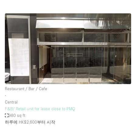
Restaurant / Bar / Cafe
∙
Central
F&B/ Retail unit for lease close to PMQ
980 sq ft
하루에 HK$2,600
부터 시작