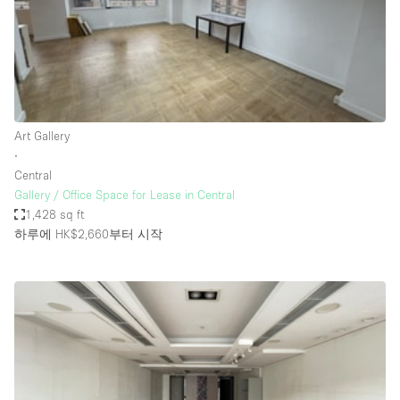
Haussmann Style
Heating
Industrial
Internet
Art Gallery
Kitchen
∙
Central
Large Door Entrance
Gallery / Office Space for Lease in Central
Lighting
1,428 sq ft
하루에 HK$2,660
부터 시작
Liquor Licence
Living Space
Multiple Rooms
Office Equipment
Private Parking
Raw