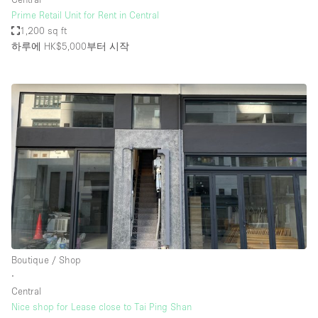
Prime Retail Unit for Rent in Central
1,200 sq ft
하루에 HK$5,000
부터 시작
Boutique / Shop
∙
Central
Nice shop for Lease close to Tai Ping Shan