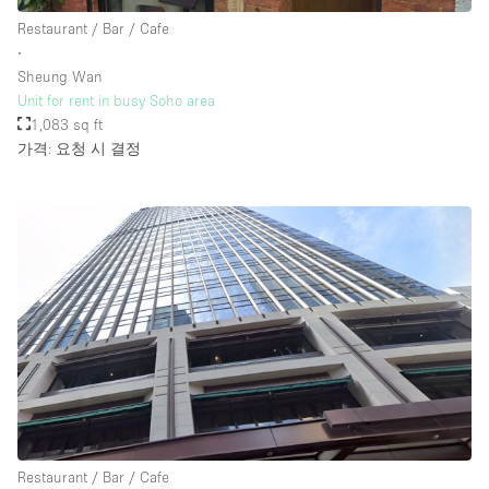
Restaurant / Bar / Cafe
∙
Sheung Wan
Unit for rent in busy Soho area
1,083 sq ft
가격: 요청 시 결정
Restaurant / Bar / Cafe