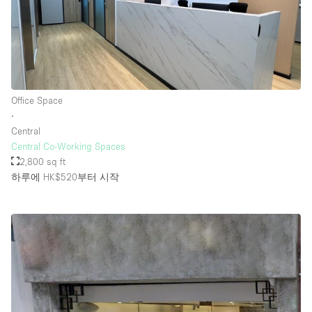
Office Space
∙
Central
Central Co-Working Spaces
2,800 sq ft
하루에 HK$520
부터 시작