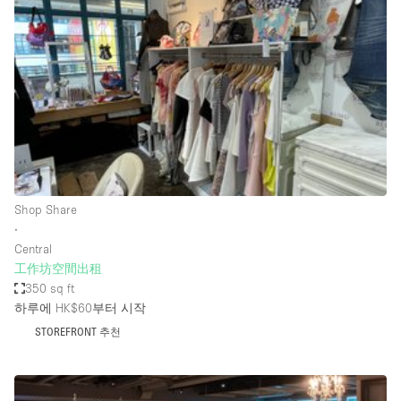
Photo
Conference
Meeting
Office
Shop Share
Shooting
공간 유형
Advertisement Space
Shop Share
Apartment / Loft
∙
Central
Art Gallery
工作坊空間出租
Atelier / Workshop Studio
350 sq ft
하루에 HK$60
부터 시작
Boat
STOREFRONT 추천
Booth / Kiosk / Stand
Boutique / Shop