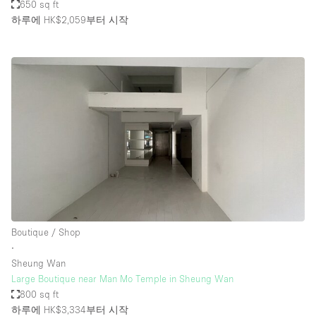
650 sq ft
하루에 HK$2,059
부터 시작
Boutique / Shop
∙
Sheung Wan
Large Boutique near Man Mo Temple in Sheung Wan
800 sq ft
하루에 HK$3,334
부터 시작