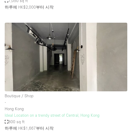
1,050 sq ft
하루에 HK$2,000
부터 시작
Boutique / Shop
∙
Hong Kong
Ideal Location on a trendy street of Central, Hong Kong
800 sq ft
하루에 HK$1,667
부터 시작