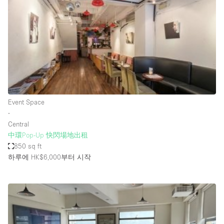
Restaurant / Bar / Cafe
Rooftop
Salon
Shop Share
Stall / Market Stall
Truck
Event Space
Unique Space
∙
Central
Warehouse
中環Pop-Up 快閃場地出租
850 sq ft
하루에 HK$6,000
부터 시작
공간 기능
Air Conditioning
Animals Friendly
Bar