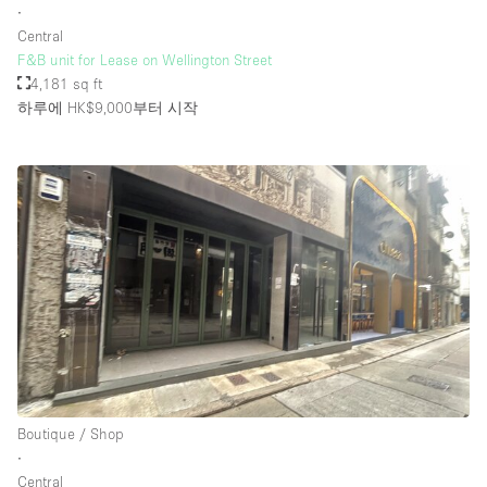
∙
Central
F&B unit for Lease on Wellington Street
4,181 sq ft
하루에 HK$9,000
부터 시작
Boutique / Shop
∙
Central