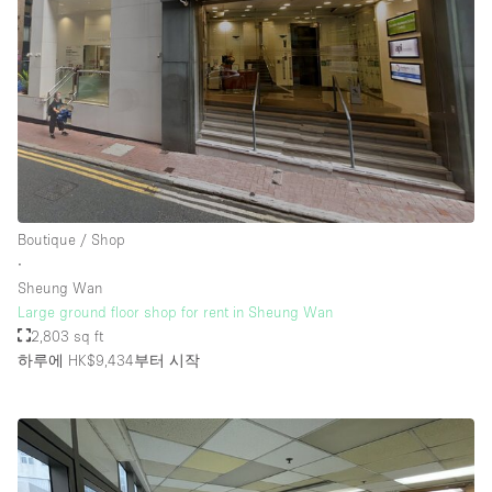
Boutique / Shop
∙
Sheung Wan
Large ground floor shop for rent in Sheung Wan
2,803 sq ft
하루에 HK$9,434
부터 시작