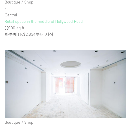
Boutique / Shop
∙
Central
Retail space in the middle of Hollywood Road
900 sq ft
하루에 HK$2,834
부터 시작
Boutique / Shop
∙