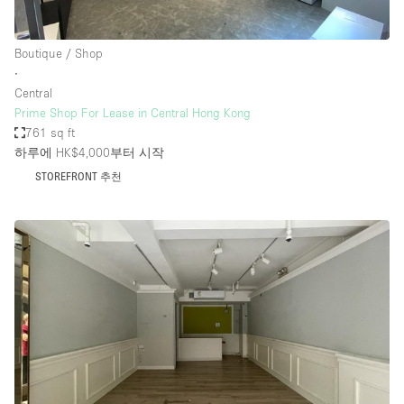
Boutique / Shop
∙
Central
Prime Shop For Lease in Central Hong Kong
761 sq ft
하루에 HK$4,000
부터 시작
STOREFRONT 추천