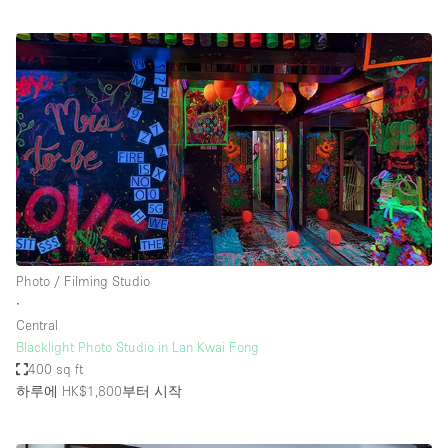
Photo / Filming Studio
∙
Central
Blacklight Photo Studio in Lan Kwai Fong
400 sq ft
하루에 HK$1,800
부터 시작