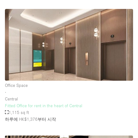
Office Space
∙
Central
Fitted Office for rent in the heart of Central
1,115 sq ft
하루에 HK$1,376
부터 시작