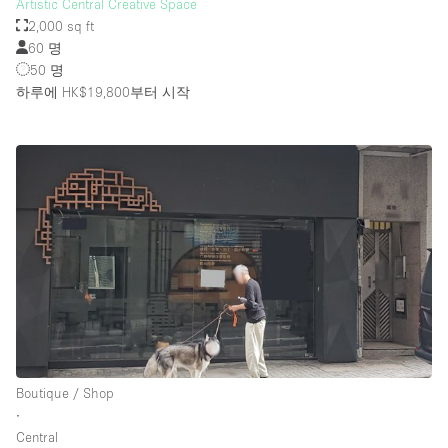
Artistic Central Creative Space
2,000 sq ft
60 명
50 명
하루에 HK$19,800
부터 시작
Boutique / Shop
∙
Central