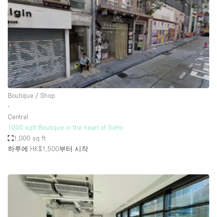
Conference Room
Container
Creative Space
Event Space
Fair / Festival
Hall
Boutique / Shop
Lobby Space
∙
Central
Mall Shop
1000 sqft Boutique in the heart of SoHo
Mansion / House
1,000 sq ft
하루에 HK$1,500
부터 시작
Meeting Space
Office Space
Other
Photo / Filming Studio