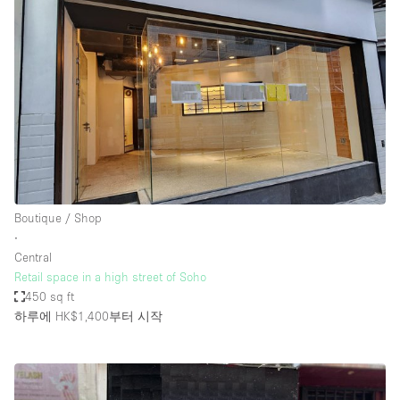
Boutique / Shop
∙
Central
Retail space in a high street of Soho
450 sq ft
하루에 HK$1,400
부터 시작