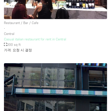
Restaurant / Bar / Cafe
∙
Central
Casual italian restaurant for rent in Central
200 sq ft
가격: 요청 시 결정