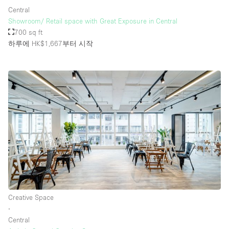
Central
Showroom/ Retail space with Great Exposure in Central
700 sq ft
하루에 HK$1,667
부터 시작
Creative Space
∙
Central