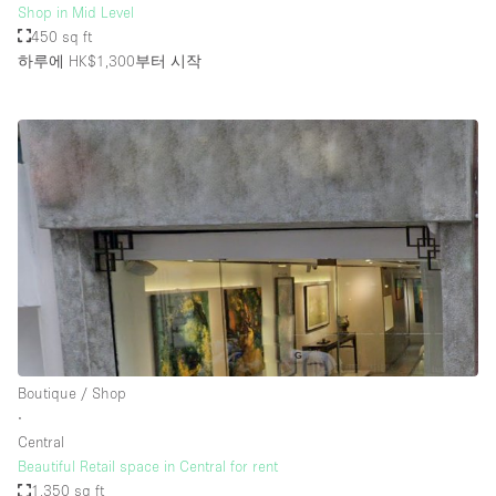
Shop in Mid Level
450 sq ft
하루에 HK$1,300
부터 시작
Boutique / Shop
∙
Central
Beautiful Retail space in Central for rent
1,350 sq ft