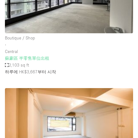
Bathroom
Car Display
Concierge
Boutique / Shop
Counters
∙
Daylight
Central
蘇豪區 半零售單位出租
Electricity
2,103 sq ft
Elevator
하루에 HK$3,667
부터 시작
Fitting Rooms
Furniture
Garden
Garment Rack
Ground Floor
Handicap Accessible