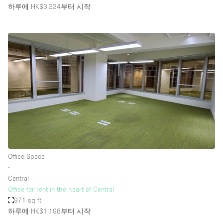
하루에 HK$3,334
부터 시작
Office Space
∙
Central
Office for rent in the heart of Central
971 sq ft
하루에 HK$1,198
부터 시작