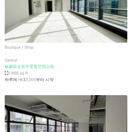
Restaurant / Bar / Cafe
Rooftop
Salon
Shop Share
Stall / Market Stall
Boutique / Shop
Truck
∙
Central
Unique Space
蘇豪區全新半零售空間出租
1,668 sq ft
Warehouse
하루에 HK$3,000
부터 시작
공간 기능
Air Conditioning
Animals Friendly
Bar