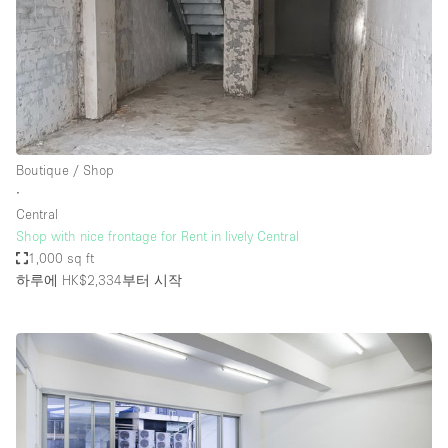
Boutique / Shop
∙
Central
Shop with nice frontage for Rent in lively Central
1,000 sq ft
하루에 HK$2,334
부터 시작