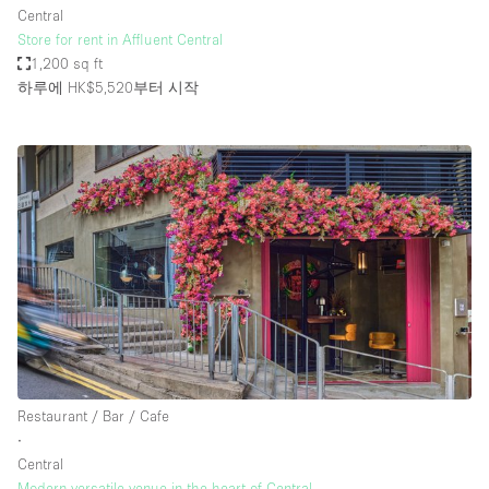
Central
Store for rent in Affluent Central
1,200 sq ft
하루에 HK$5,520
부터 시작
Restaurant / Bar / Cafe
∙
Central
Modern versatile venue in the heart of Central