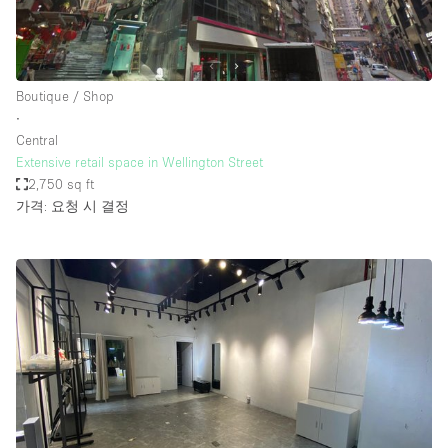
Boutique / Shop
∙
Central
Extensive retail space in Wellington Street
2,750 sq ft
가격: 요청 시 결정