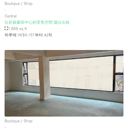
Boutique / Shop
∙
Central
층 / 접근성:
位於蘇豪區中心的零售空間 陽台出租
1,668 sq ft
지하층
하루에 HK$4,167
부터 시작
1층 앞마당
위치한 거리
쇼핑몰
테라스
윗층
기타
Boutique / Shop
∙