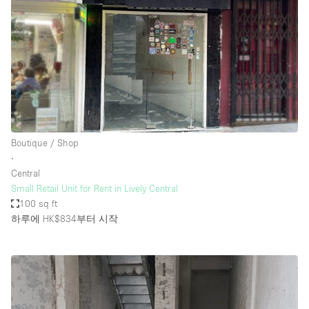
Boutique / Shop
∙
Central
Small Retail Unit for Rent in Lively Central
100 sq ft
하루에 HK$834
부터 시작