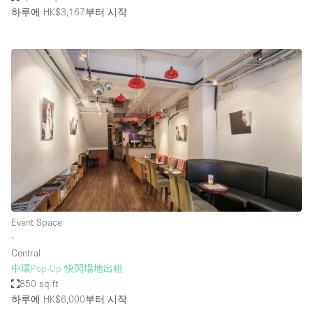
하루에 HK$3,167
부터 시작
Event Space
∙
Central
中環Pop-Up 快閃場地出租
850 sq ft
하루에 HK$6,000
부터 시작