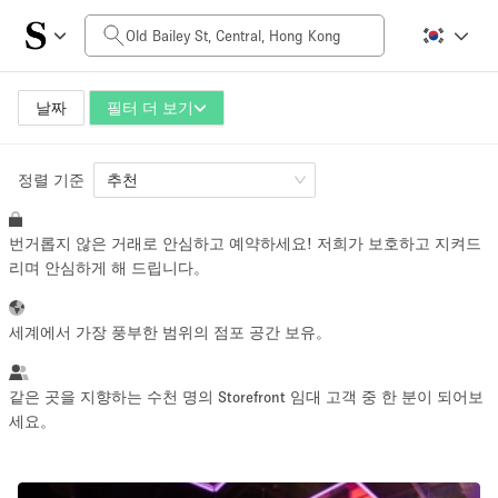
일일 비용
HK$0
HK$50,000+
날짜
필터 더 보기
정렬 기준
공간 크기
추천
번거롭지 않은 거래로 안심하고 예약하세요! 저희가 보호하고 지켜드
100 sq ft
5000+ sq ft
리며 안심하게 해 드립니다。
~ 13 명
~ 650 명
세계에서 가장 풍부한 범위의 점포 공간 보유。
프로젝트 유형
같은 곳을 지향하는 수천 명의 Storefront 임대 고객 중 한 분이 되어보
세요。
Retail
Showroom
Event
Art
Food