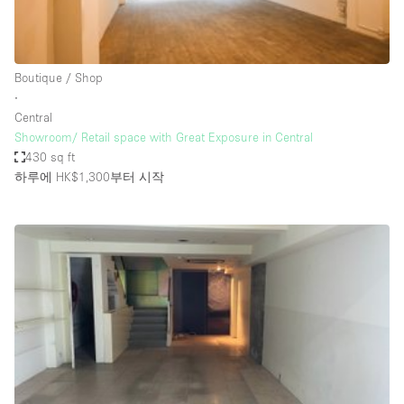
Haussmann Style
Heating
Boutique / Shop
Industrial
∙
Internet
Central
Showroom/ Retail space with Great Exposure in Central
Kitchen
430 sq ft
하루에 HK$1,300
부터 시작
Large Door Entrance
Lighting
Liquor Licence
Living Space
Multiple Rooms
Office Equipment
Private Parking
Raw