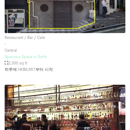
Restaurant / Bar / Cafe
∙
Central
Spacious Space in SoHo
2,300 sq ft
하루에 HK$6,667
부터 시작