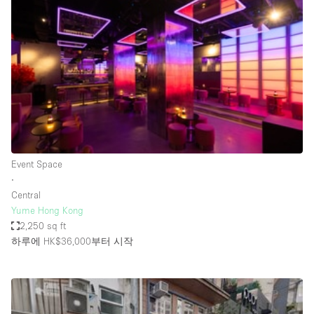
Photo
Conference
Meeting
Office
Shop Share
Shooting
공간 유형
Advertisement Space
Event Space
Apartment / Loft
∙
Central
Art Gallery
Yume Hong Kong
Atelier / Workshop Studio
2,250 sq ft
하루에 HK$36,000
부터 시작
Boat
Booth / Kiosk / Stand
Boutique / Shop