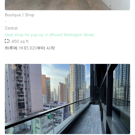
Rooftop / Terrace
Boutique / Shop
Security System
∙
Central
Smoking Area
Ideal shop for pop-up in affluent Wellington Street
Sound & Video Equipment
1,450 sq ft
하루에 HK$5,920
부터 시작
Soundproof
Stock Room
Street Level
Stunning View
Terrace
Toilets
Water Access
Whitebox / Minimal
Window Display