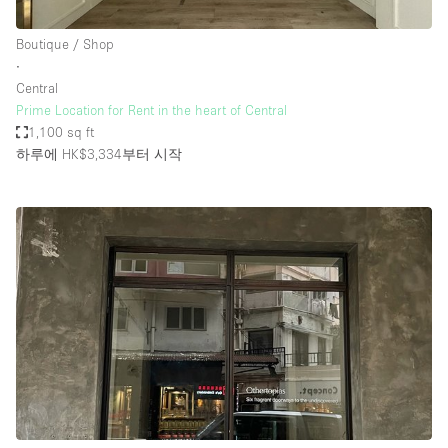
Boutique / Shop
∙
Central
Prime Location for Rent in the heart of Central
1,100 sq ft
하루에 HK$3,334
부터 시작