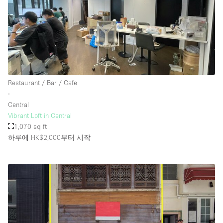
Restaurant / Bar / Cafe
∙
Central
Vibrant Loft in Central
1,070 sq ft
하루에 HK$2,000
부터 시작