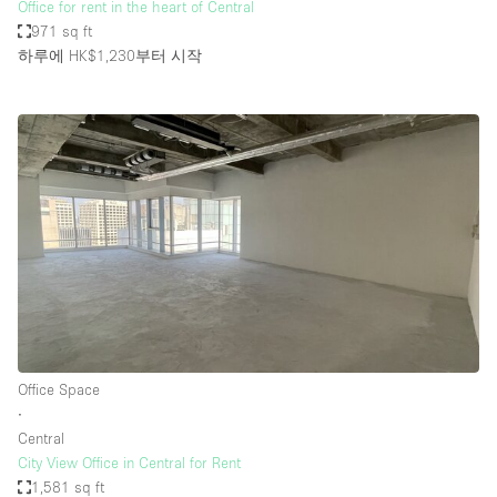
Office for rent in the heart of Central
971 sq ft
하루에 HK$1,230
부터 시작
Office Space
∙
Central
City View Office in Central for Rent
1,581 sq ft