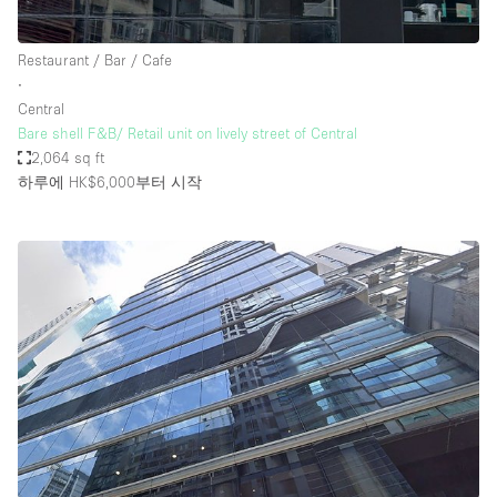
Restaurant / Bar / Cafe
∙
Central
Bare shell F&B/ Retail unit on lively street of Central
2,064 sq ft
하루에 HK$6,000
부터 시작