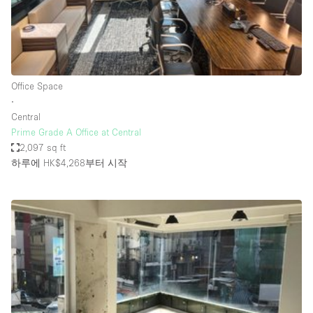
Bathroom
Car Display
Concierge
Office Space
Counters
∙
Daylight
Central
Prime Grade A Office at Central
Electricity
2,097 sq ft
Elevator
하루에 HK$4,268
부터 시작
Fitting Rooms
Furniture
Garden
Garment Rack
Ground Floor
Handicap Accessible