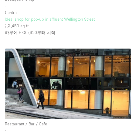
∙
Central
Ideal shop for pop-up in affluent Wellington Street
1,450 sq ft
하루에 HK$5,920
부터 시작
Restaurant / Bar / Cafe
∙