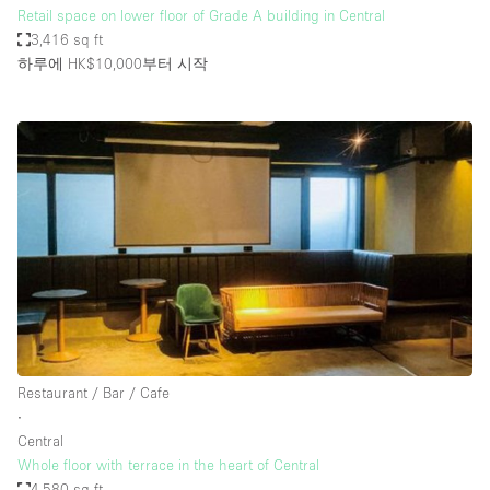
Retail space on lower floor of Grade A building in Central
3,416 sq ft
하루에 HK$10,000
부터 시작
Restaurant / Bar / Cafe
∙
Central
Whole floor with terrace in the heart of Central
4,580 sq ft