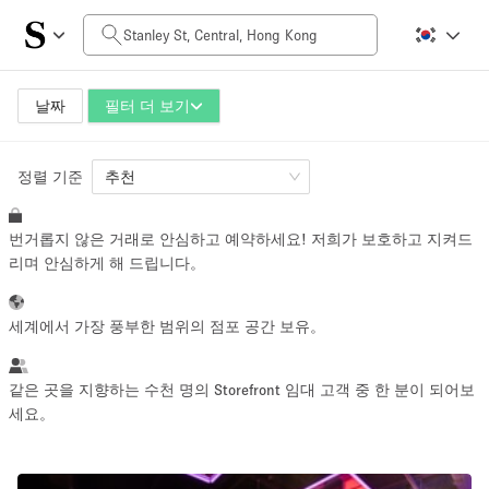
일일 비용
HK$0
HK$50,000+
날짜
필터 더 보기
정렬 기준
공간 크기
추천
번거롭지 않은 거래로 안심하고 예약하세요! 저희가 보호하고 지켜드
100 sq ft
5000+ sq ft
리며 안심하게 해 드립니다。
~ 13 명
~ 650 명
세계에서 가장 풍부한 범위의 점포 공간 보유。
프로젝트 유형
같은 곳을 지향하는 수천 명의 Storefront 임대 고객 중 한 분이 되어보
세요。
Retail
Showroom
Event
Art
Food