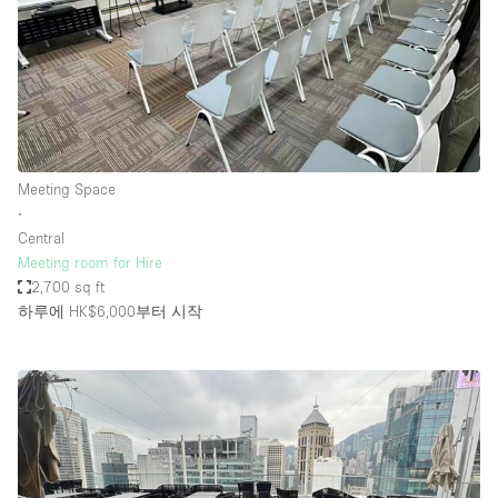
Meeting Space
∙
Central
Meeting room for Hire
2,700 sq ft
하루에 HK$6,000
부터 시작