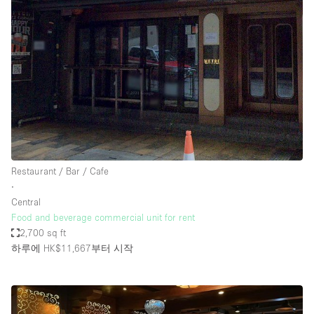
Restaurant / Bar / Cafe
∙
Central
Food and beverage commercial unit for rent
2,700 sq ft
하루에 HK$11,667
부터 시작