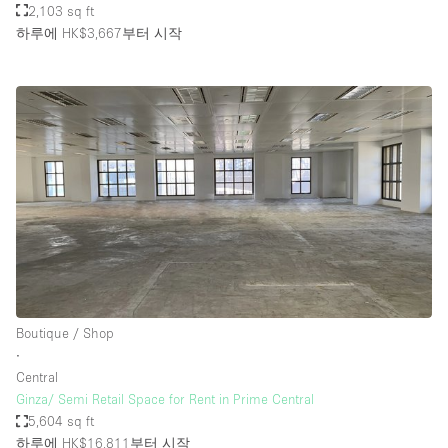
2,103 sq ft
하루에 HK$3,667
부터 시작
Boutique / Shop
∙
Central
Ginza/ Semi Retail Space for Rent in Prime Central
5,604 sq ft
하루에 HK$16,811
부터 시작