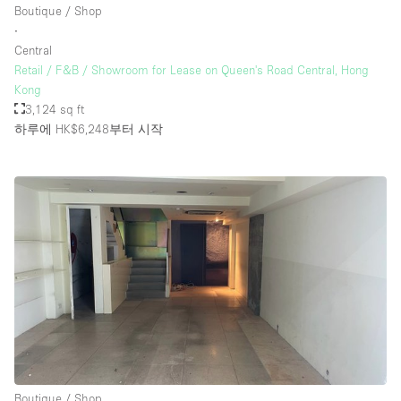
Boutique / Shop
∙
Central
층 / 접근성:
Retail / F&B / Showroom for Lease on Queen's Road Central, Hong
Kong
지하층
3,124 sq ft
하루에 HK$6,248
부터 시작
1층 앞마당
위치한 거리
쇼핑몰
테라스
윗층
기타
Boutique / Shop