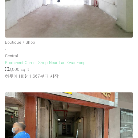
Boutique / Shop
∙
Central
Prominent Corner Shop Near Lan Kwai Fong
2,000 sq ft
하루에 HK$11,667
부터 시작