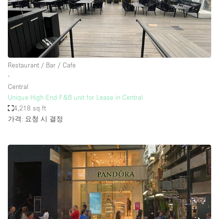
Restaurant / Bar / Cafe
∙
Central
Unique High-End F&B unit for Lease in Central
4,218 sq ft
가격: 요청 시 결정