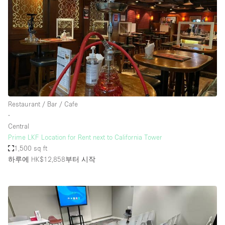
Restaurant / Bar / Cafe
∙
Central
Prime LKF Location for Rent next to California Tower
1,500 sq ft
하루에 HK$12,858
부터 시작