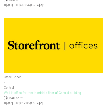
하루에 HK$9,334
부터 시작
Office Space
∙
Central
Well lit office for rent in middle floor of Central building
1,546 sq ft
하루에 HK$2,216
부터 시작