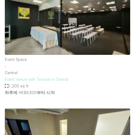
Conference Room
Container
Creative Space
Event Space
Fair / Festival
Hall
Event Space
Lobby Space
∙
Central
Mall Shop
Event Venue with Terrace in Central
Mansion / House
1,200 sq ft
하루에 HK$9,600
부터 시작
Meeting Space
Office Space
Other
Photo / Filming Studio