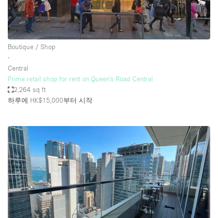
Boutique / Shop
∙
Central
Prime retail shop for rent on Queen's Road Central
2,264 sq ft
하루에 HK$15,000
부터 시작