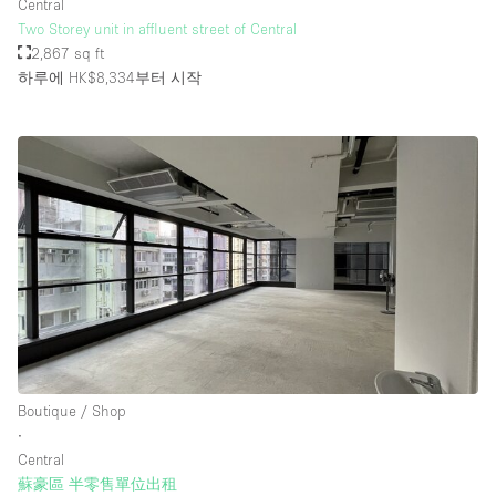
Central
Two Storey unit in affluent street of Central
2,867 sq ft
하루에 HK$8,334
부터 시작
Boutique / Shop
∙
Central
蘇豪區 半零售單位出租