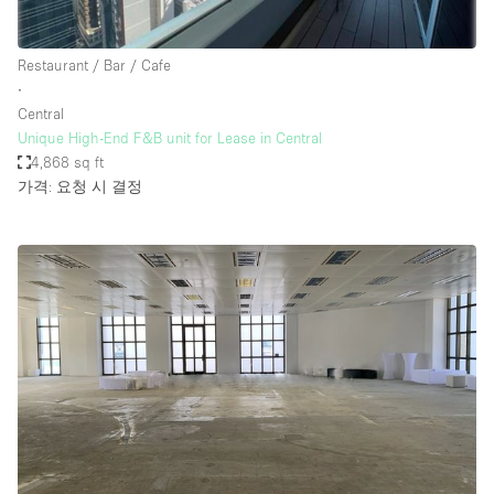
Restaurant / Bar / Cafe
∙
Central
Unique High-End F&B unit for Lease in Central
4,868 sq ft
가격: 요청 시 결정