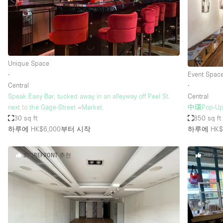
Haussmann Style
Industrial
Kitchen
Lighting
Unique Space
∙
Event Spac
Living Space
Central
∙
Office Equipment
Speak Easy Bar, tucked away in an alleyway off Peel St.
Central
next to the Gage-Street =Market.
中環Pop-
Raw
30 sq ft
850 sq ft
하루에 HK$6,000
부터 시작
하루에 HK$6
Security System
Sound & Video Equipment
STOREFRONT 추천
STORE
Stock Room
Stunning View
Toilets
Whitebox / Minimal