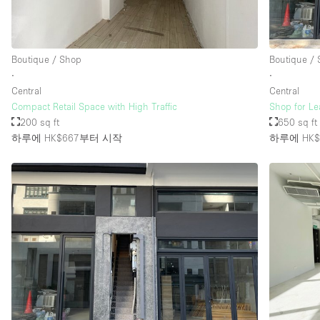
Boutique / Shop
Boutique /
∙
∙
Central
Central
Compact Retail Space with High Traffic
Shop for Le
200 sq ft
650 sq ft
하루에 HK$667
부터 시작
하루에 HK$2