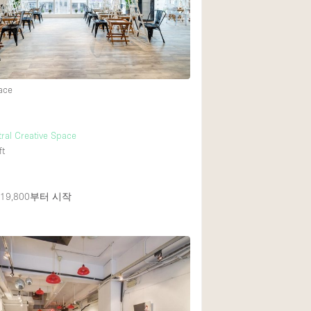
Rooftop
Shop Share
Truck
2
Warehouse
ace
Animals Friendly
tral Creative Space
ft
Bathroom
Concierge
9,800
부터 시작
Daylight
Elevator
Furniture
Garment Rack
Handicap Accessib