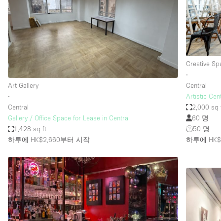
Restaurant / Bar / Cafe
Salon
Stall / Market Stall
Unique Space
Creative Sp
∙
Art Gallery
Central
공간 기능
Air Conditioning
∙
Artistic Cen
Central
2,000 sq 
Bar
Gallery / Office Space for Lease in Central
60 명
Car Display
1,428 sq ft
50 명
하루에 HK$2,660
부터 시작
하루에 HK$1
Counters
Electricity
Fitting Rooms
Garden
Ground Floor