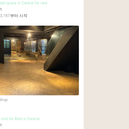
tail space in Central for rent
ft
,167
부터 시작
 Shop
 Unit for Rent in Central
ft