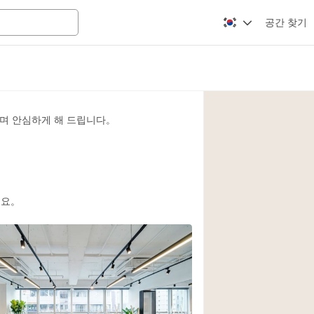
공간 찾기
Apartment / Loft
Atelier / Workshop
며 안심하게 해 드립니다。
Booth / Kiosk / St
Conference Room
3
Creative Space
Fair / Festival
세요。
Lobby Space
Mansion / House
Office Space
Photo / Filming St