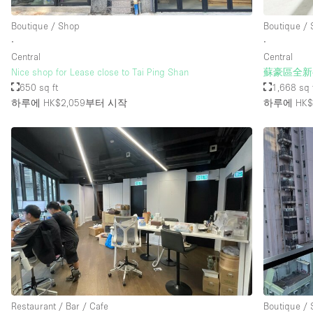
Boutique / Shop
Boutique /
∙
∙
Central
Central
Nice shop for Lease close to Tai Ping Shan
蘇豪區全新
650 sq ft
1,668 sq 
하루에 HK$2,059
부터 시작
하루에 HK$3
Restaurant / Bar / Cafe
Boutique /