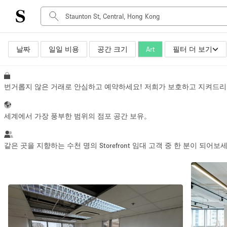
날짜
일일 비용
공간 크기
Art
필터 더 보기
공간 유형
Advertisement Space
Art Gallery
번거롭지 않은 거래로 안심하고 예약하세요! 저희가 보호하고 지켜드리
Boat
Boutique / Shop
세계에서 가장 풍부한 범위의 점포 공간 보유。
Container
Event Space
같은 곳을 지향하는 수천 명의 Storefront 임대 고객 중 한 분이 되어보
Hall
Mall Shop
Meeting Space
Other