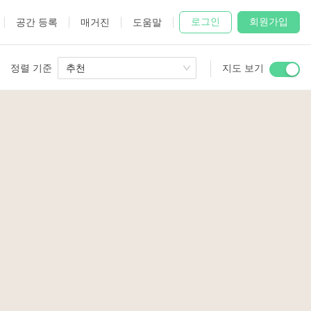
로그인
회원가입
공간 등록
매거진
도움말
정렬 기준
추천
지도 보기
 Studio
and
3
2
2
3
2
2
2
udio