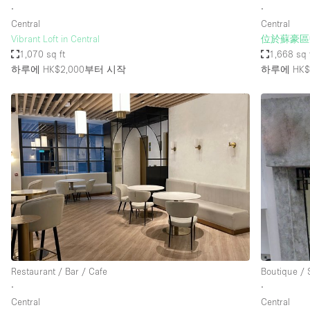
∙
∙
Central
Central
Vibrant Loft in Central
位於蘇豪區
1,070 sq ft
1,668 sq 
하루에 HK$2,000
부터 시작
하루에 HK$4
Restaurant / Bar / Cafe
Boutique /
∙
∙
Central
Central