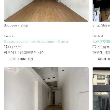
층 / 접근성:
지하층
위치한 거리
Boutique / Shop
Shop Share
∙
∙
테라스
Central
Central
Elegant ready-to-move-in boutique in Central
工作坊空間
기타
900 sq ft
350 sq ft
하루에 HK$4,286
부터 시작
하루에 HK$
STOREFRONT 추천
STOREF