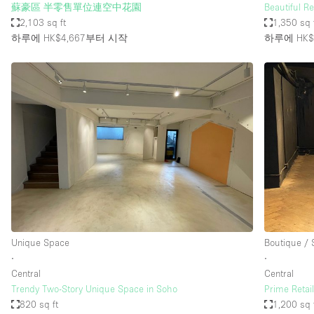
蘇豪區 半零售單位連空中花園
Beautiful Re
2,103 sq ft
1,350 sq 
하루에 HK$4,667
부터 시작
하루에 HK$3
Unique Space
Boutique /
∙
∙
Central
Central
Trendy Two-Story Unique Space in Soho
Prime Retail
820 sq ft
1,200 sq 