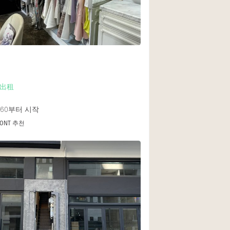
1층 앞마당
쇼핑몰
윗층
出租
60
부터 시작
RONT 추천