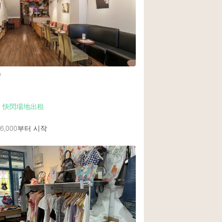
Heating
Internet
Large Door Entran
Liquor Licence
e
Multiple Rooms
Private Parking
Up 快閃場地出租
Rooftop / Terrace
,000
부터 시작
Smoking Area
Soundproof
FRONT 추천
Street Level
Terrace
Water Access
Window Display