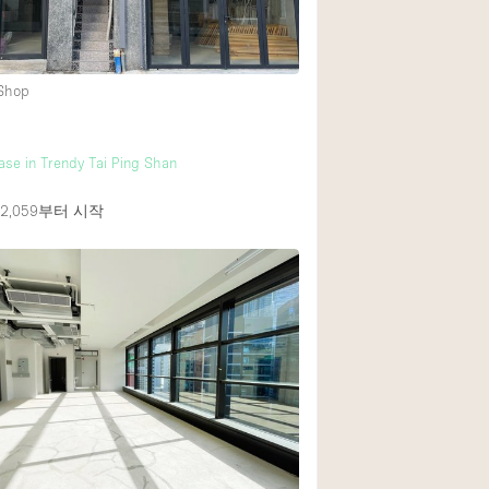
 Shop
ase in Trendy Tai Ping Shan
,059
부터 시작