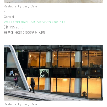
Restaurant / Bar / Cafe
∙
Central
Well Established F&B location for rent in LKF
1,135 sq ft
하루에 HK$10,500
부터 시작
Restaurant / Bar / Cafe