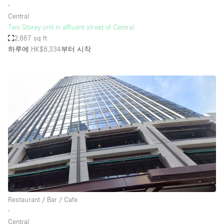
∙
Central
Two Storey unit in affluent street of Central
2,867 sq ft
하루에 HK$8,334
부터 시작
Restaurant / Bar / Cafe
∙
Central