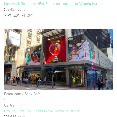
Landmark Restaurant/Bar Space for Lease near Victoria Harbour
3,427 sq ft
가격: 요청 시 결정
Restaurant / Bar / Cafe
∙
Central
Ground Floor F&B Space in the middle of Central
5,636 sq ft