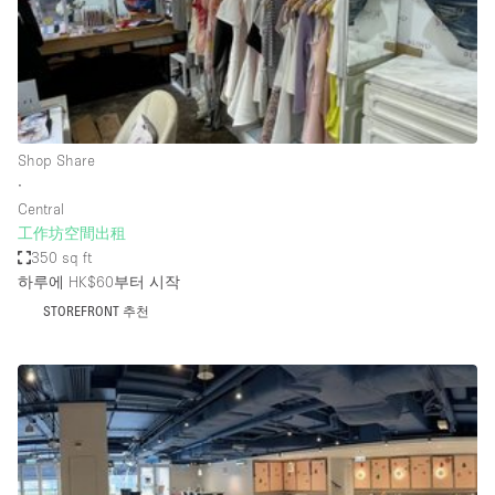
Bathroom
Car Display
Concierge
Counters
Shop Share
Daylight
∙
Central
Electricity
工作坊空間出租
Elevator
350 sq ft
하루에 HK$60
부터 시작
Fitting Rooms
STOREFRONT 추천
Furniture
Garden
Garment Rack
Ground Floor
Handicap Accessible