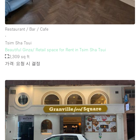
Rooftop / Terrace
Security System
Restaurant / Bar / Cafe
Smoking Area
∙
Sound & Video Equipment
Tsim Sha Tsui
Beautiful Ginza/ Retail space for Rent in Tsim Sha Tsui
Soundproof
2,309 sq ft
Stock Room
가격: 요청 시 결정
Street Level
Stunning View
Terrace
Toilets
Water Access
Whitebox / Minimal
Window Display