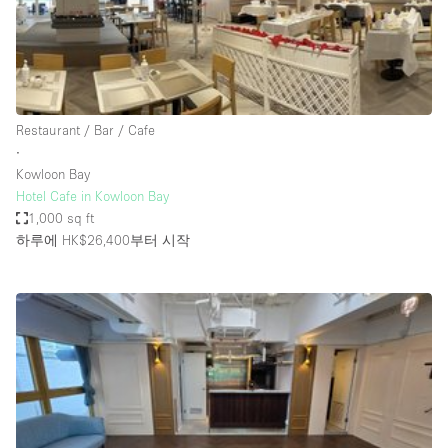
Haussmann Style
Heating
Industrial
Internet
Restaurant / Bar / Cafe
∙
Kitchen
Kowloon Bay
Hotel Cafe in Kowloon Bay
Large Door Entrance
1,000 sq ft
Lighting
하루에 HK$26,400
부터 시작
Liquor Licence
Living Space
Multiple Rooms
Office Equipment
Private Parking
Raw