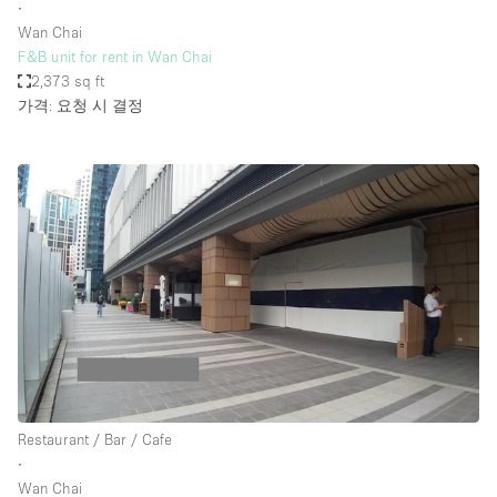
∙
Wan Chai
F&B unit for rent in Wan Chai
2,373 sq ft
가격: 요청 시 결정
Restaurant / Bar / Cafe
∙
Wan Chai