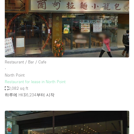
Restaurant / Bar / Cafe
∙
North Point
Restaurant for lease in North Point
2,082 sq ft
하루에 HK$6,234
부터 시작