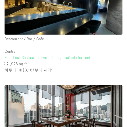
Restaurant / Bar / Cafe
∙
Central
Fiited-out Restaurant Immediately available for rent
1,928 sq ft
하루에 HK$3,167
부터 시작