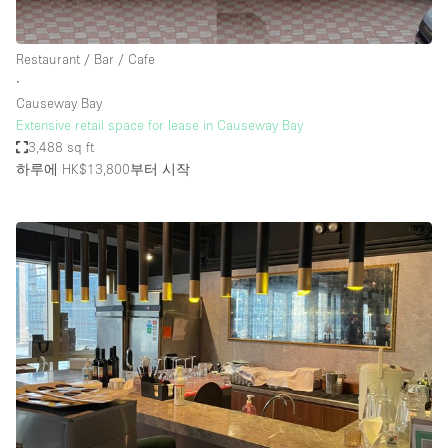
Restaurant / Bar / Cafe
∙
Causeway Bay
Extensive retail space for lease in Causeway Bay
3,488 sq ft
하루에 HK$13,800
부터 시작