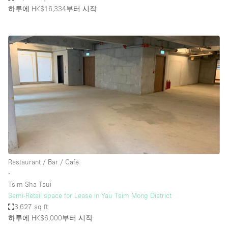
하루에 HK$16,334
부터 시작
Restaurant / Bar / Cafe
∙
Tsim Sha Tsui
Semi-Retail space for Lease in Yau Tsim Mong District
3,627 sq ft
하루에 HK$6,000
부터 시작