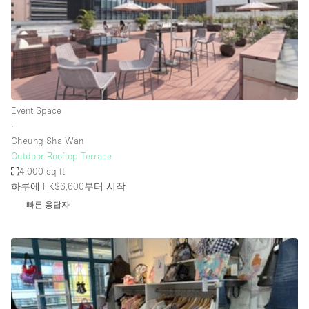
Restaurant / Bar / Cafe
Rooftop
Salon
Shop Share
Stall / Market Stall
Event Space
Truck
∙
Cheung Sha Wan
Unique Space
Outdoor Rooftop Terrace
4,000 sq ft
Warehouse
하루에 HK$6,600
부터 시작
빠른 응답자
공간 기능
Air Conditioning
Animals Friendly
Bar