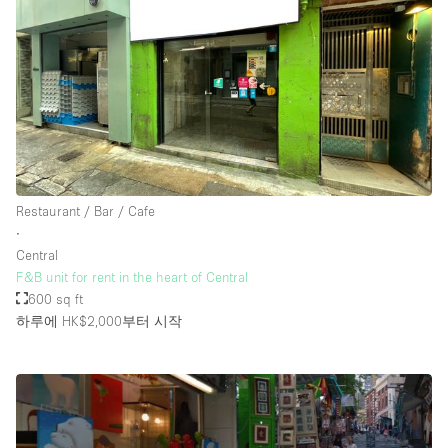
Restaurant / Bar / Cafe
∙
Central
F&B unit for rent in the heart of Central
600 sq ft
하루에 HK$2,000
부터 시작