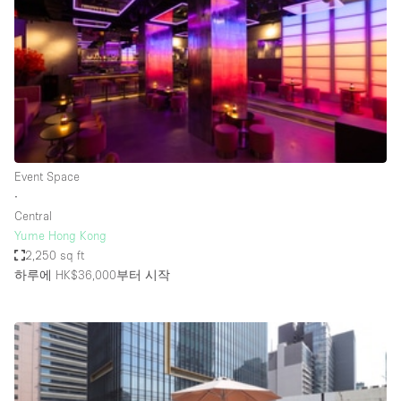
Conference Room
Container
Creative Space
Event Space
Fair / Festival
Hall
Event Space
Lobby Space
∙
Central
Mall Shop
Yume Hong Kong
Mansion / House
2,250 sq ft
하루에 HK$36,000
부터 시작
Meeting Space
Office Space
Other
Photo / Filming Studio