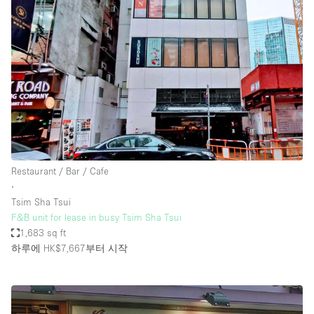
Restaurant / Bar / Cafe
∙
Tsim Sha Tsui
F&B unit for lease in busy Tsim Sha Tsui
1,683 sq ft
하루에 HK$7,667
부터 시작