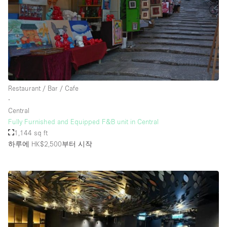
Restaurant / Bar / Cafe
∙
Central
Fully Furnished and Equipped F&B unit in Central
1,144 sq ft
하루에 HK$2,500
부터 시작