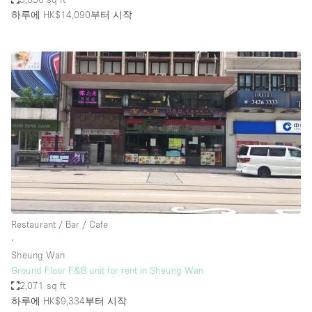
하루에 HK$14,090
부터 시작
Restaurant / Bar / Cafe
∙
Sheung Wan
Ground Floor F&B unit for rent in Sheung Wan
2,071 sq ft
하루에 HK$9,334
부터 시작