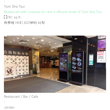
∙
Tsim Sha Tsui
Restaurant with Licenses for rent in affluent street of Tsim Sha Tsui
781 sq ft
하루에 HK$1,823
부터 시작
Restaurant / Bar / Cafe
∙
Jordan