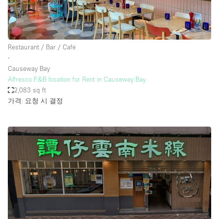
Restaurant / Bar / Cafe
∙
Causeway Bay
Alfresco F&B location for Rent in Causeway Bay
2,083 sq ft
가격: 요청 시 결정