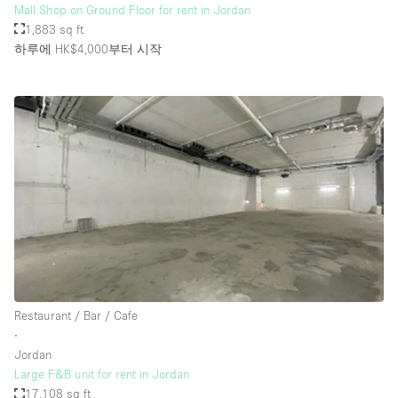
Mall Shop on Ground Floor for rent in Jordan
1,883 sq ft
하루에 HK$4,000
부터 시작
Restaurant / Bar / Cafe
∙
Jordan
Large F&B unit for rent in Jordan
17,108 sq ft