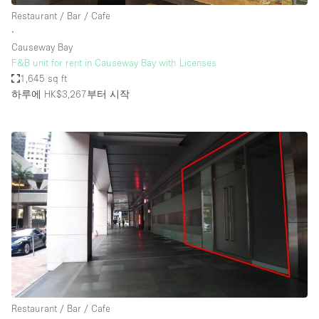
Restaurant / Bar / Cafe
∙
Causeway Bay
F&B unit for rent in Causeway Bay with Licenses
1,645 sq ft
하루에 HK$3,267
부터 시작
Restaurant / Bar / Cafe