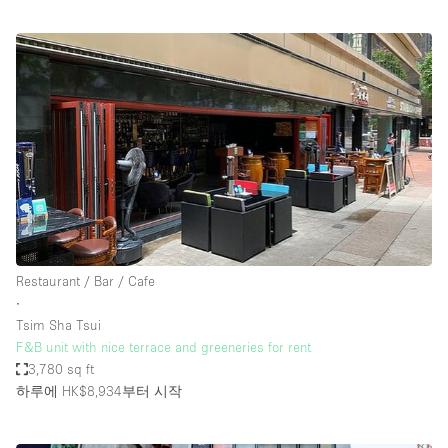
Restaurant / Bar / Cafe
∙
Tsim Sha Tsui
F&B unit with nice terrace and greeneries for rent
3,780 sq ft
하루에 HK$8,934
부터 시작