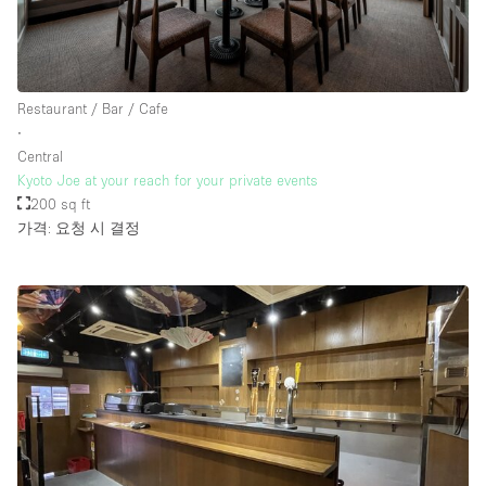
Restaurant / Bar / Cafe
∙
Central
Kyoto Joe at your reach for your private events
200 sq ft
가격: 요청 시 결정