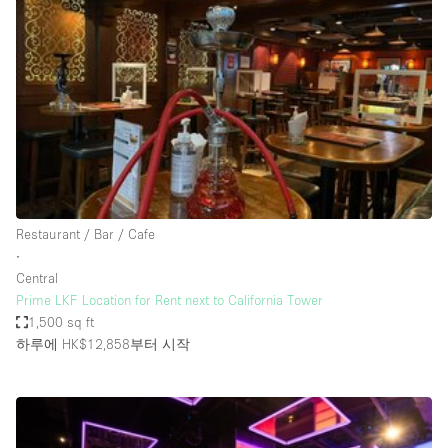
Photo
Conference
Meeting
Office
Shop Share
Shooting
공간 유형
Advertisement Space
Restaurant / Bar / Cafe
Apartment / Loft
∙
Central
Art Gallery
Prime LKF Location for Rent next to California Tower
Atelier / Workshop Studio
1,500 sq ft
하루에 HK$12,858
부터 시작
Boat
Booth / Kiosk / Stand
Boutique / Shop