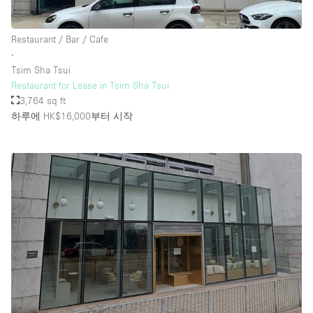
Restaurant / Bar / Cafe
층 / 접근성:
∙
Tsim Sha Tsui
지하층
Restaurant for Lease in Tsim Sha Tsui
3,764 sq ft
1층 앞마당
하루에 HK$16,000
부터 시작
위치한 거리
쇼핑몰
테라스
윗층
기타