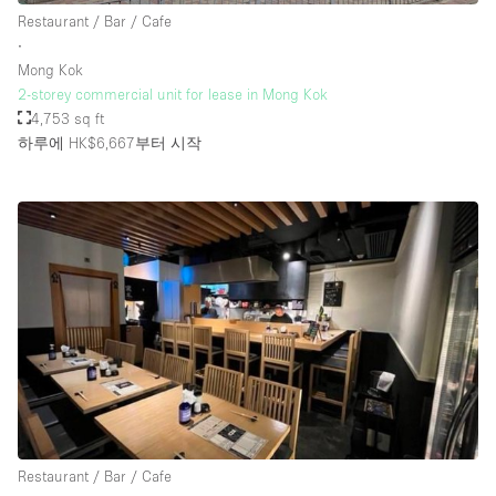
Restaurant / Bar / Cafe
∙
Mong Kok
2-storey commercial unit for lease in Mong Kok
4,753 sq ft
하루에 HK$6,667
부터 시작
Restaurant / Bar / Cafe