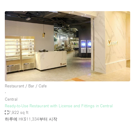
Restaurant / Bar / Cafe
∙
Central
Ready-to-Use Restaurant with License and Fittings in Central
7,922 sq ft
하루에 HK$11,334
부터 시작