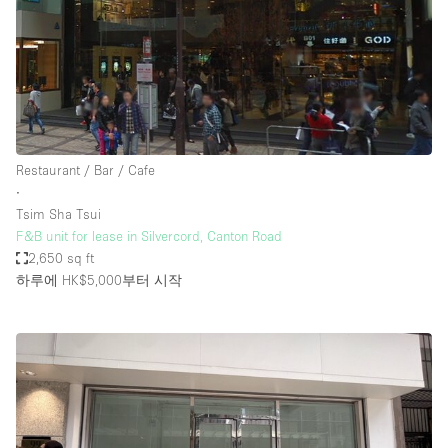
Restaurant / Bar / Cafe
∙
Tsim Sha Tsui
F&B unit for lease in Silvercord, Canton Road
2,650 sq ft
하루에 HK$5,000
부터 시작