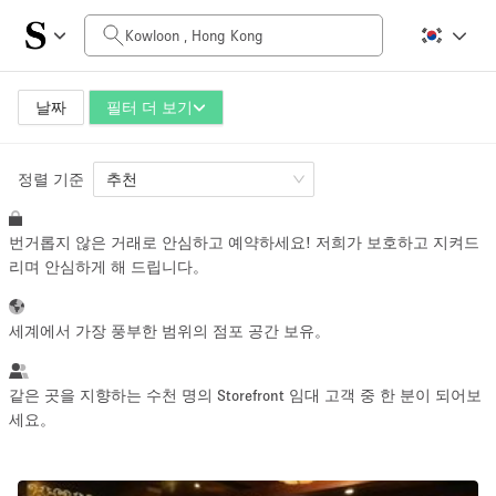
일일 비용
HK$0
HK$50,000+
날짜
필터 더 보기
정렬 기준
공간 크기
추천
번거롭지 않은 거래로 안심하고 예약하세요! 저희가 보호하고 지켜드
100 sq ft
5000+ sq ft
리며 안심하게 해 드립니다。
~ 13 명
~ 650 명
세계에서 가장 풍부한 범위의 점포 공간 보유。
프로젝트 유형
같은 곳을 지향하는 수천 명의 Storefront 임대 고객 중 한 분이 되어보
세요。
Retail
Showroom
Event
Art
Food