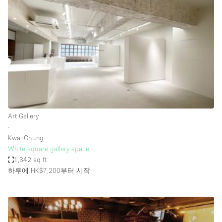
Photo
Conference
Meeting
Office
Shop Share
Shooting
공간 유형
Advertisement Space
Art Gallery
Apartment / Loft
∙
Kwai Chung
Art Gallery
White square gallery space
Atelier / Workshop Studio
1,342 sq ft
하루에 HK$7,200
부터 시작
Boat
Booth / Kiosk / Stand
Boutique / Shop