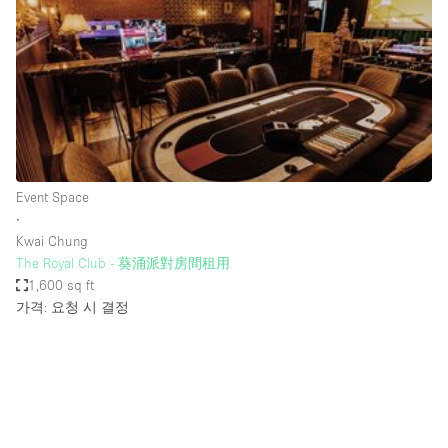
Conference Room
Container
Creative Space
Event Space
Fair / Festival
Hall
Event Space
Lobby Space
∙
Kwai Chung
Mall Shop
The Royal Club - 葵涌派對房間租用
Mansion / House
1,600 sq ft
가격: 요청 시 결정
Meeting Space
Office Space
Other
Photo / Filming Studio