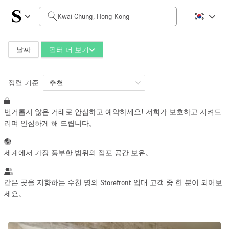
일일 비용
HK$0
HK$50,000+
날짜
필터 더 보기
정렬 기준
공간 크기
추천
번거롭지 않은 거래로 안심하고 예약하세요! 저희가 보호하고 지켜드
100 sq ft
5000+ sq ft
리며 안심하게 해 드립니다。
~ 13 명
~ 650 명
세계에서 가장 풍부한 범위의 점포 공간 보유。
프로젝트 유형
같은 곳을 지향하는 수천 명의 Storefront 임대 고객 중 한 분이 되어보
세요。
Retail
Showroom
Event
Art
Food