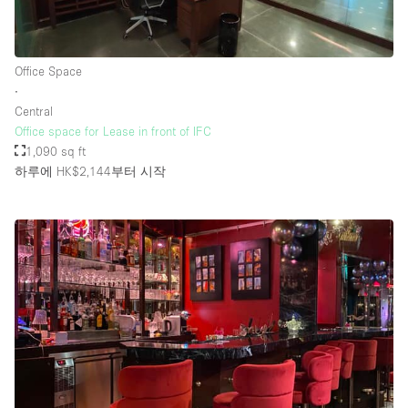
Office Space
∙
Central
Office space for Lease in front of IFC
1,090 sq ft
하루에 HK$2,144
부터 시작