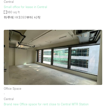
Central
Small office for lease in Central
380 sq ft
하루에 HK$393
부터 시작
Office Space
∙
Central
Brand new Office space for rent close to Central MTR Station