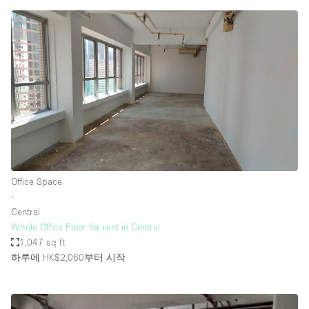
Office Space
∙
Central
Whole Office Floor for rent in Central
1,047 sq ft
하루에 HK$2,060
부터 시작