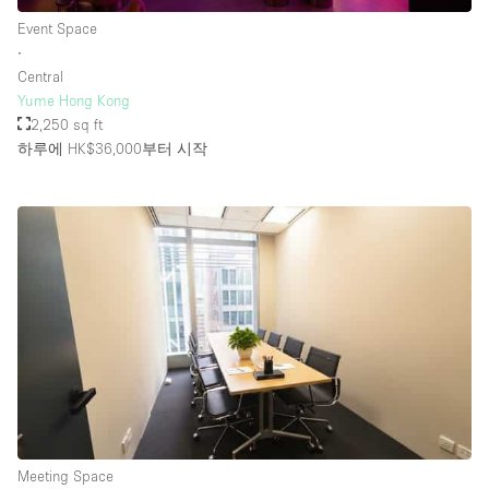
Event Space
∙
Central
Yume Hong Kong
2,250 sq ft
하루에 HK$36,000
부터 시작
Meeting Space