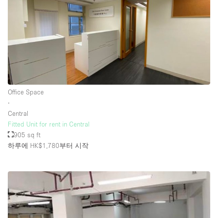
Office Space
∙
Central
Fitted Unit for rent in Central
905 sq ft
하루에 HK$1,780
부터 시작