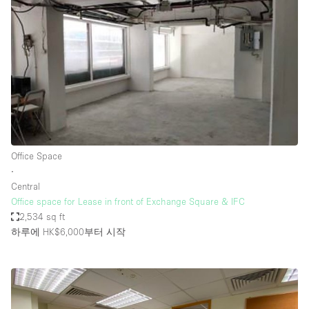
Office Space
∙
Central
Office space for Lease in front of Exchange Square & IFC
2,534 sq ft
하루에 HK$6,000
부터 시작