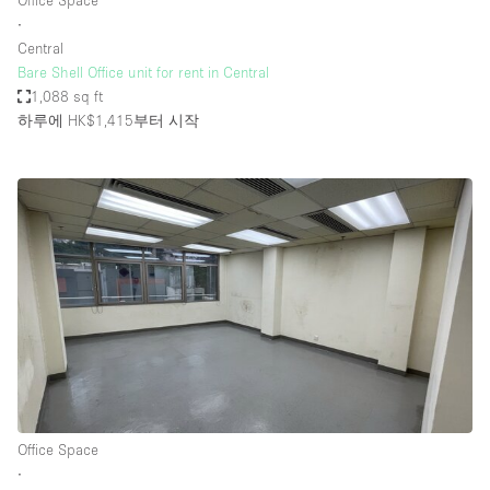
Office Space
∙
Central
Bare Shell Office unit for rent in Central
1,088 sq ft
하루에 HK$1,415
부터 시작
Office Space
∙