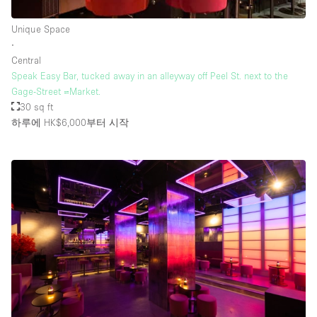
Unique Space
∙
Central
Speak Easy Bar, tucked away in an alleyway off Peel St. next to the
Gage-Street =Market.
30 sq ft
하루에 HK$6,000
부터 시작