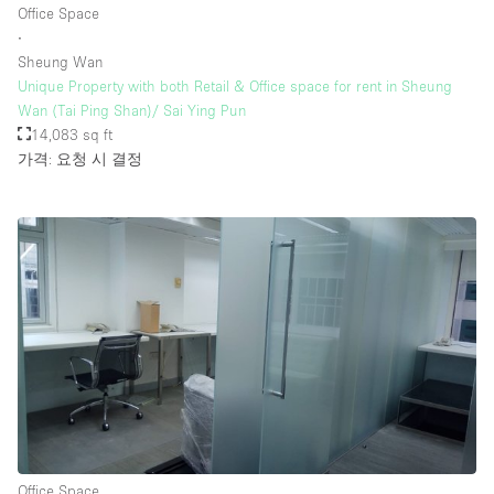
Office Space
∙
Sheung Wan
층 / 접근성:
Unique Property with both Retail & Office space for rent in Sheung
Wan (Tai Ping Shan)/ Sai Ying Pun
지하층
14,083 sq ft
가격: 요청 시 결정
1층 앞마당
위치한 거리
쇼핑몰
테라스
윗층
기타
Office Space