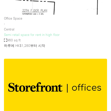
Office Space
∙
Central
Semi retail space for rent in high floor
960 sq ft
하루에 HK$1,280
부터 시작