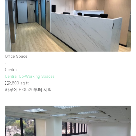
Office Space
∙
Central
Central Co-Working Spaces
2,800 sq ft
하루에 HK$520
부터 시작