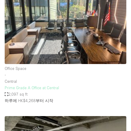
Photo
Conference
Meeting
Office
Shop Share
Shooting
공간 유형
Advertisement Space
Office Space
Apartment / Loft
∙
Central
Art Gallery
Prime Grade A Office at Central
Atelier / Workshop Studio
2,097 sq ft
하루에 HK$4,268
부터 시작
Boat
Booth / Kiosk / Stand
Boutique / Shop