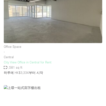
Conference Room
Container
Creative Space
Event Space
Fair / Festival
Hall
Office Space
Lobby Space
∙
Central
Mall Shop
City View Office in Central for Rent
Mansion / House
1,581 sq ft
하루에 HK$3,334
부터 시작
Meeting Space
Office Space
Other
Photo / Filming Studio