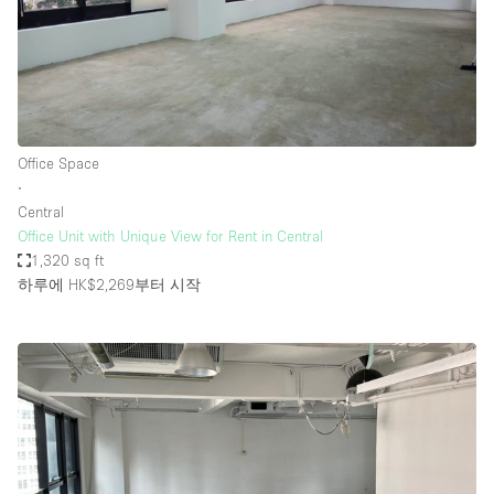
Office Space
∙
Central
Office Unit with Unique View for Rent in Central
1,320 sq ft
하루에 HK$2,269
부터 시작