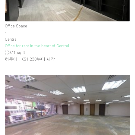
Haussmann Style
Heating
Office Space
Industrial
∙
Internet
Central
Office for rent in the heart of Central
Kitchen
971 sq ft
하루에 HK$1,230
부터 시작
Large Door Entrance
Lighting
Liquor Licence
Living Space
Multiple Rooms
Office Equipment
Private Parking
Raw