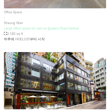
Rooftop / Terrace
Office Space
Security System
∙
Sheung Wan
Smoking Area
Large office space for rent on Queen's Road Central
Sound & Video Equipment
2,180 sq ft
하루에 HK$2,035
부터 시작
Soundproof
Stock Room
Street Level
Stunning View
Terrace
Toilets
Water Access
Whitebox / Minimal
Window Display