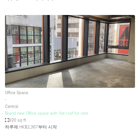
Office Space
∙
Central
Brand new Office space with flat roof for rent
920 sq ft
하루에 HK$2,367
부터 시작