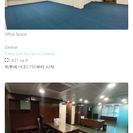
Office Space
∙
Central
Fitted Unit for rent in Central
1,421 sq ft
하루에 HK$2,795
부터 시작