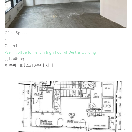
Office Space
∙
Central
Well lit office for rent in high floor of Central building
1,546 sq ft
하루에 HK$2,216
부터 시작