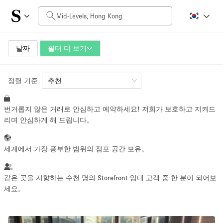
일일 비용
HK$0
HK$50,000+
날짜
필터 더 보기
정렬 기준
공간 크기
추천
번거롭지 않은 거래로 안심하고 예약하세요! 저희가 보호하고 지켜드
100 sq ft
5000+ sq ft
리며 안심하게 해 드립니다。
~ 13 명
~ 650 명
세계에서 가장 풍부한 범위의 점포 공간 보유。
프로젝트 유형
같은 곳을 지향하는 수천 명의 Storefront 임대 고객 중 한 분이 되어보
세요。
Retail
Showroom
Event
Art
Food