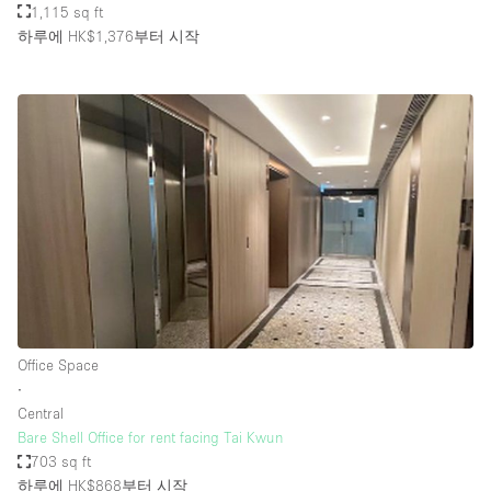
1,115 sq ft
하루에 HK$1,376
부터 시작
Office Space
∙
Central
Bare Shell Office for rent facing Tai Kwun
703 sq ft
하루에 HK$868
부터 시작