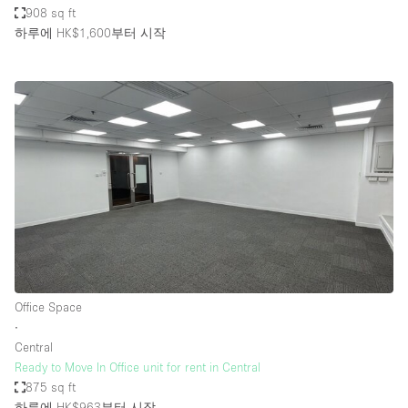
908 sq ft
하루에 HK$1,600
부터 시작
Office Space
∙
Central
Ready to Move In Office unit for rent in Central
875 sq ft
하루에 HK$963
부터 시작