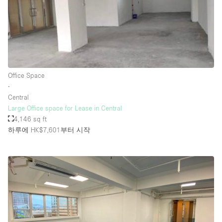
Office Space
∙
Central
Large Office space for Lease in Central
4,146 sq ft
하루에 HK$7,601
부터 시작