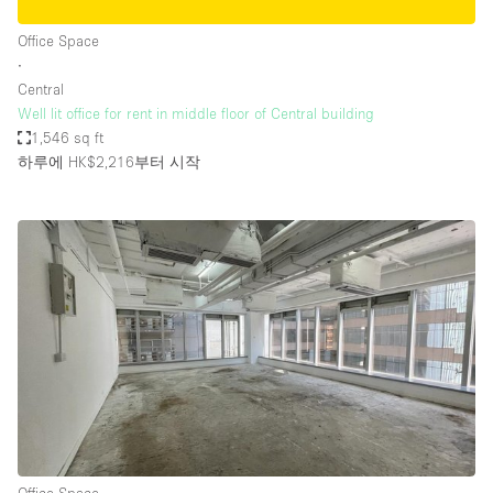
Office Space
∙
Central
Well lit office for rent in middle floor of Central building
1,546 sq ft
하루에 HK$2,216
부터 시작