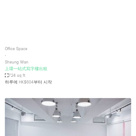
Restaurant / Bar / Cafe
Rooftop
Salon
Shop Share
Stall / Market Stall
Office Space
Truck
∙
Sheung Wan
Unique Space
上環一站式寫字樓出租
724 sq ft
Warehouse
하루에 HK$604
부터 시작
공간 기능
Air Conditioning
Animals Friendly
Bar