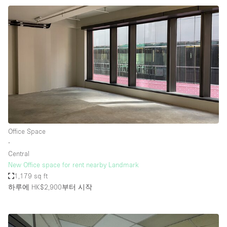
Office Space
∙
Central
New Office space for rent nearby Landmark
1,179 sq ft
하루에 HK$2,900
부터 시작