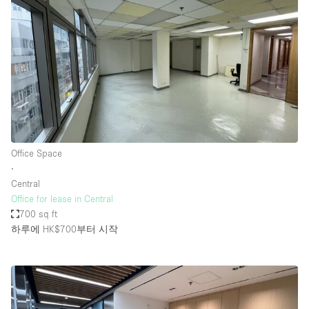
Office Space
∙
Central
Office for lease in Central
700 sq ft
하루에 HK$700
부터 시작