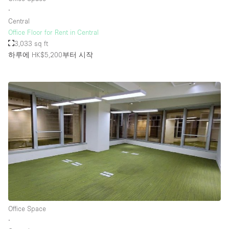
∙
Central
Office Floor for Rent in Central
3,033 sq ft
하루에 HK$5,200
부터 시작
Office Space
∙