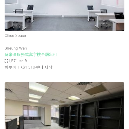
Bathroom
Car Display
Concierge
Office Space
Counters
∙
Daylight
Sheung Wan
蘇豪區服務式寫字樓全層出租
Electricity
1,571 sq ft
Elevator
하루에 HK$1,310
부터 시작
Fitting Rooms
Furniture
Garden
Garment Rack
Ground Floor
Handicap Accessible