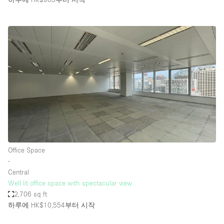
Office Space
∙
Central
Well lit office space with spectacular view
2,706 sq ft
하루에 HK$10,554
부터 시작