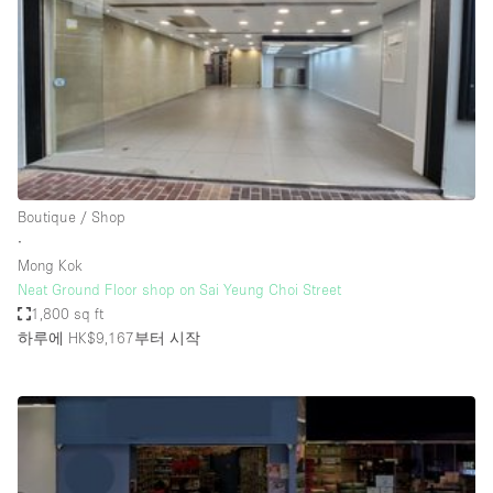
Conference Room
Container
Creative Space
Event Space
Fair / Festival
Hall
Boutique / Shop
Lobby Space
∙
Mong Kok
Mall Shop
Neat Ground Floor shop on Sai Yeung Choi Street
Mansion / House
1,800 sq ft
하루에 HK$9,167
부터 시작
Meeting Space
Office Space
Other
Photo / Filming Studio