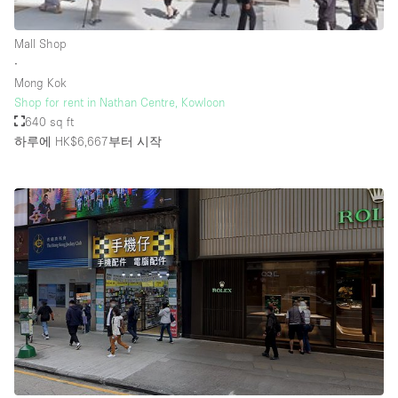
Rooftop / Terrace
Mall Shop
Security System
∙
Mong Kok
Smoking Area
Shop for rent in Nathan Centre, Kowloon
Sound & Video Equipment
640 sq ft
하루에 HK$6,667
부터 시작
Soundproof
Stock Room
Street Level
Stunning View
Terrace
Toilets
Water Access
Whitebox / Minimal
Window Display