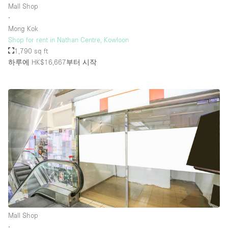
Mall Shop
∙
Mong Kok
층 / 접근성:
Shop for rent in Nathan Centre, Kowloon
1,790 sq ft
지하층
하루에 HK$16,667
부터 시작
1층 앞마당
위치한 거리
쇼핑몰
테라스
윗층
기타
Mall Shop
∙