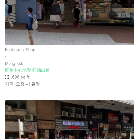
Restaurant / Bar / Cafe
Rooftop
Salon
Shop Share
Stall / Market Stall
Boutique / Shop
Truck
∙
Mong Kok
Unique Space
旺角中心地帶 旺鋪出租
1,696 sq ft
Warehouse
가격: 요청 시 결정
공간 기능
Air Conditioning
Animals Friendly
Bar