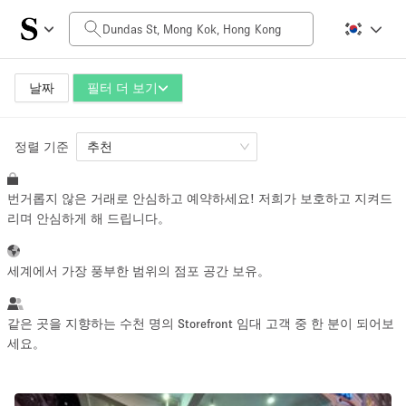
일일 비용
HK$0
HK$50,000+
날짜
필터 더 보기
정렬 기준
공간 크기
추천
번거롭지 않은 거래로 안심하고 예약하세요! 저희가 보호하고 지켜드
100 sq ft
5000+ sq ft
리며 안심하게 해 드립니다。
~ 13 명
~ 650 명
세계에서 가장 풍부한 범위의 점포 공간 보유。
프로젝트 유형
같은 곳을 지향하는 수천 명의 Storefront 임대 고객 중 한 분이 되어보
세요。
Retail
Showroom
Event
Art
Food