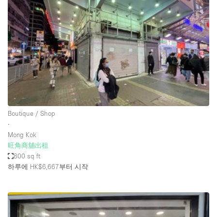
Photo
Conference
Meeting
Office
Shop Share
Shooting
공간 유형
Advertisement Space
Boutique / Shop
Apartment / Loft
∙
Mong Kok
Art Gallery
旺角商舖出租
Atelier / Workshop Studio
800 sq ft
하루에 HK$6,667
부터 시작
Boat
Booth / Kiosk / Stand
Boutique / Shop