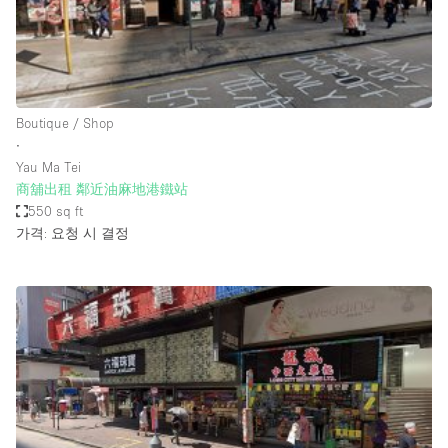
Bathroom
Car Display
Concierge
Boutique / Shop
Counters
∙
Daylight
Yau Ma Tei
商舖出租 鄰近油麻地港鐵站
Electricity
550 sq ft
Elevator
가격: 요청 시 결정
Fitting Rooms
Furniture
Garden
Garment Rack
Ground Floor
Handicap Accessible