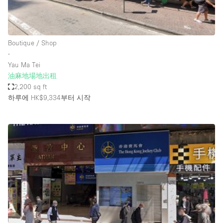
Haussmann Style
Heating
Boutique / Shop
Industrial
∙
Internet
Yau Ma Tei
油麻地場地出租
Kitchen
2,200 sq ft
하루에 HK$9,334
부터 시작
Large Door Entrance
Lighting
Liquor Licence
Living Space
Multiple Rooms
Office Equipment
Private Parking
Raw