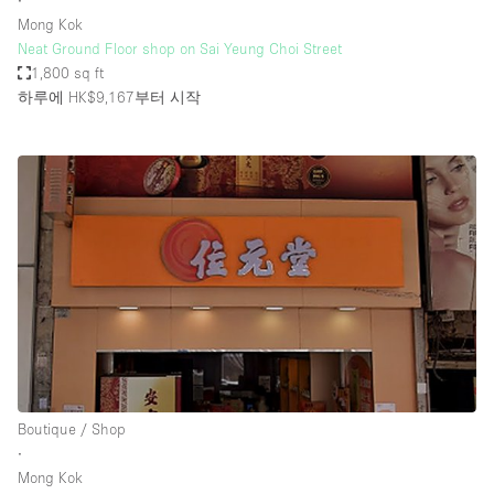
∙
Mong Kok
Neat Ground Floor shop on Sai Yeung Choi Street
1,800 sq ft
하루에 HK$9,167
부터 시작
Boutique / Shop
∙
Mong Kok