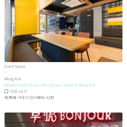
Photo
Conference
Meeting
Office
Shop Share
Shooting
공간 유형
Advertisement Space
Event Space
Apartment / Loft
∙
Mong Kok
Art Gallery
Modern Event Space with Terrace | Heart of Mong Kok
Atelier / Workshop Studio
1,500 sq ft
하루에 HK$10,800
부터 시작
Boat
Booth / Kiosk / Stand
Boutique / Shop