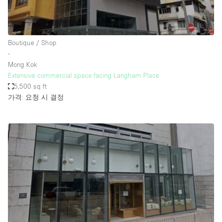
Haussmann Style
Heating
Boutique / Shop
Industrial
∙
Internet
Mong Kok
Extensive commercial space facing Langham Place
Kitchen
5,500 sq ft
가격: 요청 시 결정
Large Door Entrance
Lighting
Liquor Licence
Living Space
Multiple Rooms
Office Equipment
Private Parking
Raw