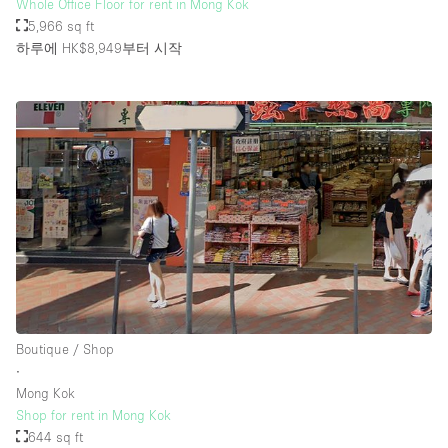
Whole Office Floor for rent in Mong Kok
5,966 sq ft
하루에 HK$8,949
부터 시작
Boutique / Shop
∙
Mong Kok
Shop for rent in Mong Kok
644 sq ft