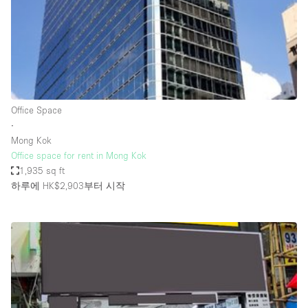
Restaurant / Bar / Cafe
Rooftop
Salon
Shop Share
Stall / Market Stall
Office Space
Truck
∙
Mong Kok
Unique Space
Office space for rent in Mong Kok
1,935 sq ft
Warehouse
하루에 HK$2,903
부터 시작
공간 기능
Air Conditioning
Animals Friendly
Bar