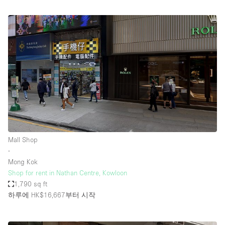
Mall Shop
∙
Mong Kok
Shop for rent in Nathan Centre, Kowloon
1,790 sq ft
하루에 HK$16,667
부터 시작