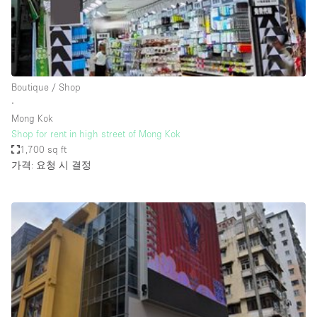
Bathroom
Car Display
Concierge
Boutique / Shop
Counters
∙
Daylight
Mong Kok
Shop for rent in high street of Mong Kok
Electricity
1,700 sq ft
Elevator
가격: 요청 시 결정
Fitting Rooms
Furniture
Garden
Garment Rack
Ground Floor
Handicap Accessible