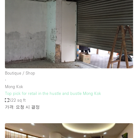
Boutique / Shop
∙
Mong Kok
Top pick for retail in the hustle and bustle Mong Kok
522 sq ft
가격: 요청 시 결정