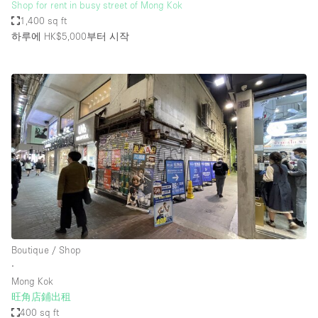
Shop for rent in busy street of Mong Kok
1,400 sq ft
하루에 HK$5,000
부터 시작
Boutique / Shop
∙
Mong Kok
旺角店鋪出租
400 sq ft