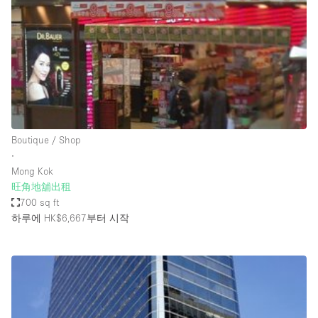
Conference Room
Container
Creative Space
Event Space
Fair / Festival
Hall
Boutique / Shop
Lobby Space
∙
Mong Kok
Mall Shop
旺角地舖出租
Mansion / House
700 sq ft
하루에 HK$6,667
부터 시작
Meeting Space
Office Space
Other
Photo / Filming Studio