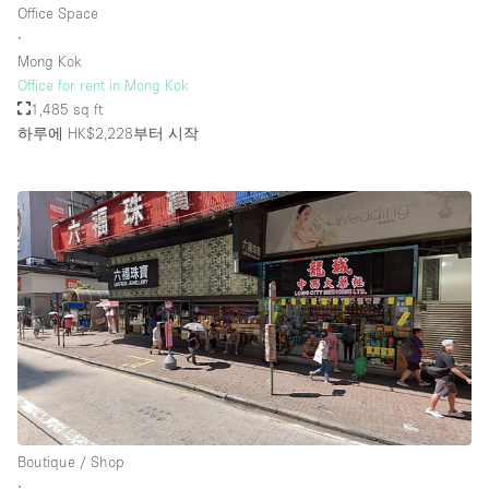
Office Space
∙
Mong Kok
층 / 접근성:
Office for rent in Mong Kok
1,485 sq ft
지하층
하루에 HK$2,228
부터 시작
1층 앞마당
위치한 거리
쇼핑몰
테라스
윗층
기타
Boutique / Shop
∙