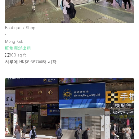
Boutique / Shop
∙
Mong Kok
旺角商舖出租
800 sq ft
하루에 HK$6,667
부터 시작