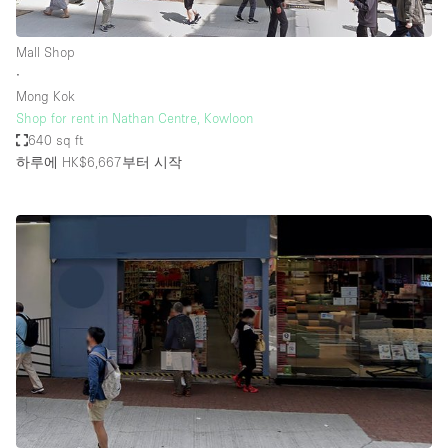
Mall Shop
∙
Mong Kok
Shop for rent in Nathan Centre, Kowloon
640 sq ft
하루에 HK$6,667
부터 시작