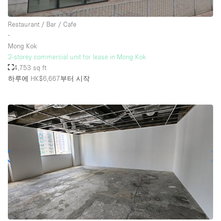
Rooftop / Terrace
Restaurant / Bar / Cafe
Security System
∙
Mong Kok
Smoking Area
2-storey commercial unit for lease in Mong Kok
Sound & Video Equipment
4,753 sq ft
하루에 HK$6,667
부터 시작
Soundproof
Stock Room
Street Level
Stunning View
Terrace
Toilets
Water Access
Whitebox / Minimal
Window Display