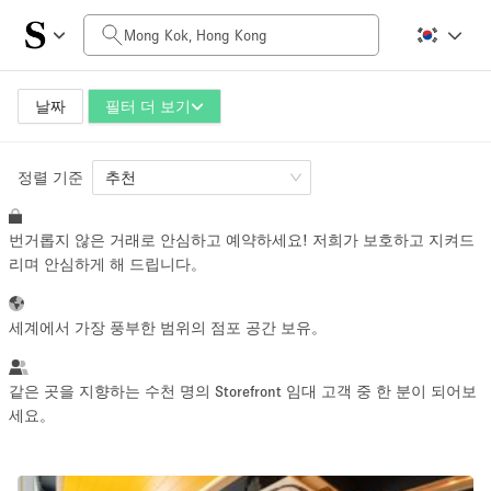
일일 비용
HK$0
HK$50,000+
날짜
필터 더 보기
정렬 기준
공간 크기
추천
번거롭지 않은 거래로 안심하고 예약하세요! 저희가 보호하고 지켜드
100 sq ft
5000+ sq ft
리며 안심하게 해 드립니다。
~ 13 명
~ 650 명
세계에서 가장 풍부한 범위의 점포 공간 보유。
프로젝트 유형
같은 곳을 지향하는 수천 명의 Storefront 임대 고객 중 한 분이 되어보
세요。
Retail
Showroom
Event
Art
Food