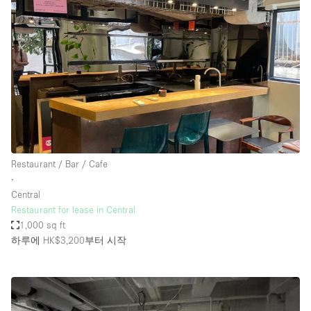
Restaurant / Bar / Cafe
∙
Central
Restaurant for lease in Central
1,000 sq ft
하루에 HK$3,200
부터 시작