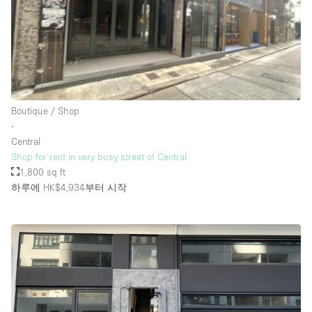
Rooftop / Terrace
Security System
Smoking Area
Sound & Video Equipment
Boutique / Shop
Soundproof
∙
Stock Room
Central
Shop for rent in very busy street of Central
Street Level
1,800 sq ft
Stunning View
하루에 HK$4,934
부터 시작
Terrace
Toilets
Water Access
Whitebox / Minimal
Window Display