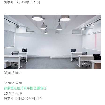
하루에 HK$604
부터 시작
Office Space
∙
Sheung Wan
蘇豪區服務式寫字樓全層出租
1,571 sq ft
하루에 HK$1,310
부터 시작