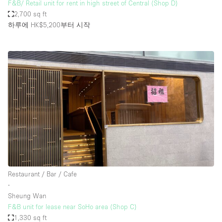
F&B/ Retail unit for rent in high street of Central (Shop D)
2,700 sq ft
하루에 HK$5,200
부터 시작
Restaurant / Bar / Cafe
∙
Sheung Wan
F&B unit for lease near SoHo area (Shop C)
1,330 sq ft