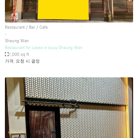
Restaurant / Bar / Cafe
∙
Sheung Wan
Restaurant for Lease in busy Sheung Wan
1,000 sq ft
가격: 요청 시 결정