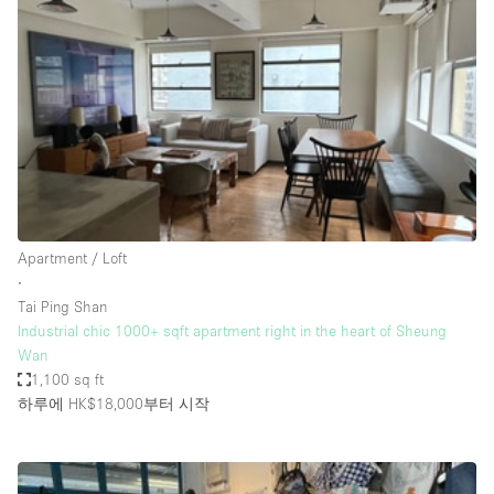
Photo
Conference
Meeting
Office
Shop Share
Shooting
공간 유형
Advertisement Space
Apartment / Loft
Apartment / Loft
∙
Tai Ping Shan
Art Gallery
Industrial chic 1000+ sqft apartment right in the heart of Sheung
Atelier / Workshop Studio
Wan
1,100 sq ft
Boat
하루에 HK$18,000
부터 시작
Booth / Kiosk / Stand
Boutique / Shop