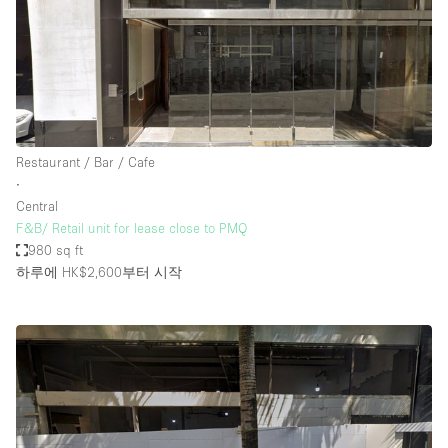
Restaurant / Bar / Cafe
∙
Central
F&B/ Retail unit for lease close to PMQ
980 sq ft
하루에 HK$2,600
부터 시작