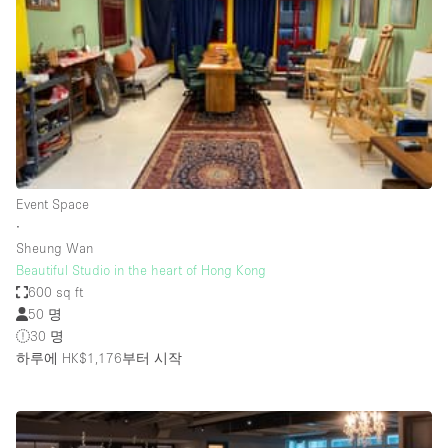
Restaurant / Bar / Cafe
Rooftop
Salon
Shop Share
Stall / Market Stall
Truck
Event Space
Unique Space
∙
Sheung Wan
Warehouse
Beautiful Studio in the heart of Hong Kong
600 sq ft
50 명
공간 기능
30 명
하루에 HK$1,176
부터 시작
Air Conditioning
Animals Friendly
Bar