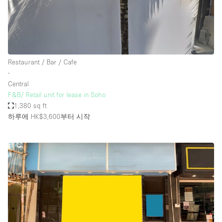
Restaurant / Bar / Cafe
∙
Central
F&B/ Retail unit for lease in Soho
1,380 sq ft
하루에 HK$3,600
부터 시작