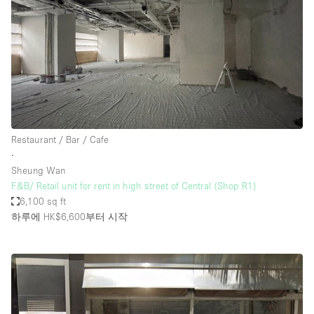
Restaurant / Bar / Cafe
∙
Sheung Wan
F&B/ Retail unit for rent in high street of Central (Shop R1)
6,100 sq ft
하루에 HK$6,600
부터 시작