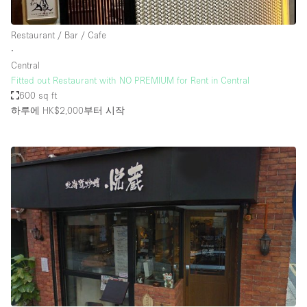
Restaurant / Bar / Cafe
∙
Central
Fitted out Restaurant with NO PREMIUM for Rent in Central
600 sq ft
하루에 HK$2,000
부터 시작