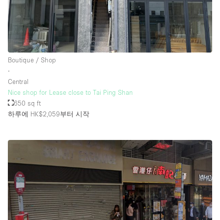
층 / 접근성:
지하층
Boutique / Shop
∙
1층 앞마당
Central
위치한 거리
Nice shop for Lease close to Tai Ping Shan
650 sq ft
쇼핑몰
하루에 HK$2,059
부터 시작
테라스
윗층
기타