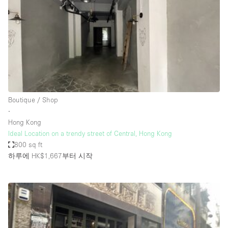
Haussmann Style
Heating
Industrial
Internet
Kitchen
Boutique / Shop
Large Door Entrance
∙
Lighting
Hong Kong
Ideal Location on a trendy street of Central, Hong Kong
Liquor Licence
800 sq ft
Living Space
하루에 HK$1,667
부터 시작
Multiple Rooms
Office Equipment
Private Parking
Raw