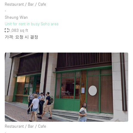
Restaurant / Bar / Cafe
∙
Sheung Wan
Unit for rent in busy Soho area
1,083 sq ft
가격: 요청 시 결정
Restaurant / Bar / Cafe
∙