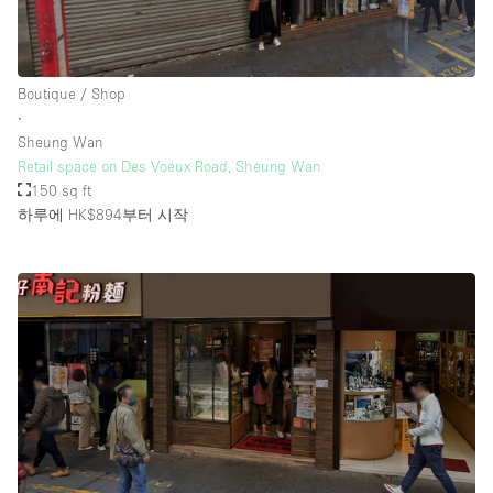
Boutique / Shop
∙
Sheung Wan
Retail space on Des Voeux Road, Sheung Wan
150 sq ft
하루에 HK$894
부터 시작