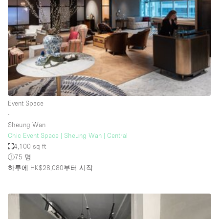
Bathroom
Car Display
Concierge
Counters
Daylight
Electricity
Event Space
Elevator
∙
Sheung Wan
Fitting Rooms
Chic Event Space | Sheung Wan | Central
4,100 sq ft
Furniture
75 명
Garden
하루에 HK$28,080
부터 시작
Garment Rack
Ground Floor
Handicap Accessible