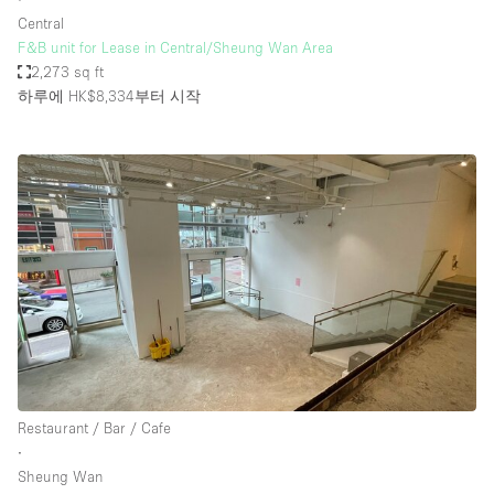
Central
F&B unit for Lease in Central/Sheung Wan Area
2,273 sq ft
하루에 HK$8,334
부터 시작
Restaurant / Bar / Cafe
∙
Sheung Wan