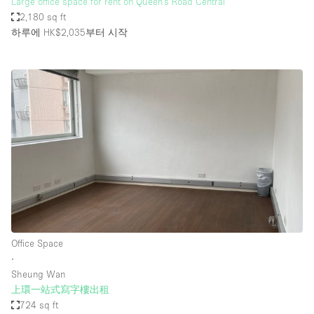
Large office space for rent on Queen's Road Central
2,180 sq ft
하루에 HK$2,035
부터 시작
Office Space
∙
Sheung Wan
上環一站式寫字樓出租
724 sq ft