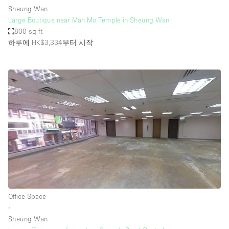
Sheung Wan
Large Boutique near Man Mo Temple in Sheung Wan
800 sq ft
하루에 HK$3,334
부터 시작
Office Space
∙
Sheung Wan