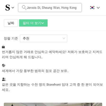
일일 비용
HK$0
HK$50,000+
날짜
필터 더 보기
정렬 기준
공간 크기
추천
번거롭지 않은 거래로 안심하고 예약하세요! 저희가 보호하고 지켜드
100 sq ft
5000+ sq ft
리며 안심하게 해 드립니다。
~ 13 명
~ 650 명
세계에서 가장 풍부한 범위의 점포 공간 보유。
프로젝트 유형
같은 곳을 지향하는 수천 명의 Storefront 임대 고객 중 한 분이 되어보
세요。
Retail
Showroom
Event
Art
Food