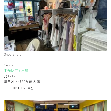
Conference Room
Container
Creative Space
Event Space
Fair / Festival
Hall
Lobby Space
Shop Share
∙
Mall Shop
Central
Mansion / House
工作坊空間出租
350 sq ft
Meeting Space
하루에 HK$60
부터 시작
Office Space
STOREFRONT 추천
Other
Photo / Filming Studio