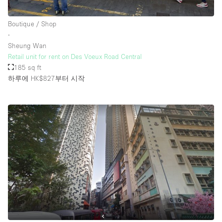
Boutique / Shop
∙
Sheung Wan
Retail unit for rent on Des Voeux Road Central
185 sq ft
하루에 HK$827
부터 시작