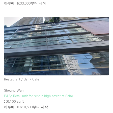
하루에 HK$3,600
부터 시작
Restaurant / Bar / Cafe
∙
Sheung Wan
F&B/ Retail unit for rent in high street of Soho
6,100 sq ft
하루에 HK$10,600
부터 시작