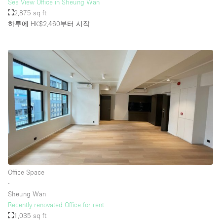
Sea View Office in Sheung Wan
2,875 sq ft
하루에 HK$2,460
부터 시작
Office Space
∙
Sheung Wan
Recently renovated Office for rent
1,035 sq ft