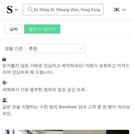
일일 비용
HK$0
HK$50,000+
날짜
필터 더 보기
정렬 기준
공간 크기
추천
번거롭지 않은 거래로 안심하고 예약하세요! 저희가 보호하고 지켜드
100 sq ft
5000+ sq ft
리며 안심하게 해 드립니다。
~ 13 명
~ 650 명
세계에서 가장 풍부한 범위의 점포 공간 보유。
프로젝트 유형
같은 곳을 지향하는 수천 명의 Storefront 임대 고객 중 한 분이 되어보
세요。
Retail
Showroom
Event
Art
Food