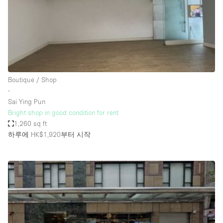
Restaurant / Bar / Cafe
Rooftop
Salon
Shop Share
Stall / Market Stall
Boutique / Shop
Truck
∙
Sai Ying Pun
Unique Space
Bright shop in good condition for rent
1,260 sq ft
Warehouse
하루에 HK$1,920
부터 시작
공간 기능
Air Conditioning
Animals Friendly
Bar