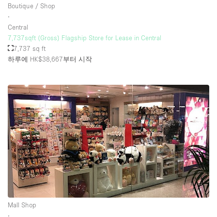
Boutique / Shop
∙
Central
층 / 접근성:
7,737sqft (Gross) Flagship Store for Lease in Central
7,737 sq ft
지하층
하루에 HK$38,667
부터 시작
1층 앞마당
위치한 거리
쇼핑몰
테라스
윗층
기타
Mall Shop
∙