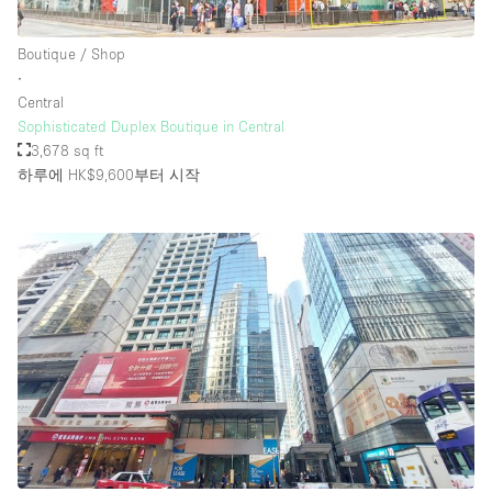
Rooftop / Terrace
Boutique / Shop
Security System
∙
Central
Smoking Area
Sophisticated Duplex Boutique in Central
Sound & Video Equipment
3,678 sq ft
하루에 HK$9,600
부터 시작
Soundproof
Stock Room
Street Level
Stunning View
Terrace
Toilets
Water Access
Whitebox / Minimal
Window Display