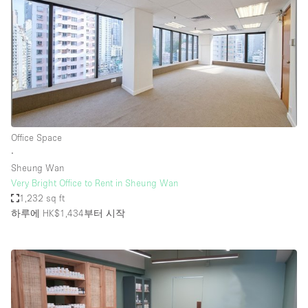
Office Space
∙
Sheung Wan
Very Bright Office to Rent in Sheung Wan
1,232 sq ft
하루에 HK$1,434
부터 시작