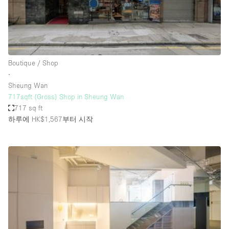
Bathroom
Car Display
Concierge
Boutique / Shop
Counters
∙
Daylight
Sheung Wan
717sqft (Gross) Shop in Sheung Wan
Electricity
717 sq ft
Elevator
하루에 HK$1,567
부터 시작
Fitting Rooms
Furniture
Garden
Garment Rack
Ground Floor
Handicap Accessible