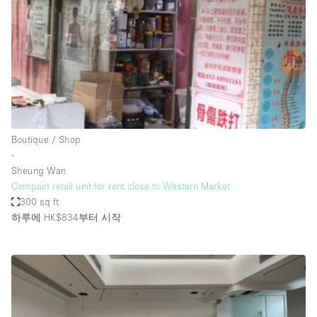
Conference Room
Container
Creative Space
Event Space
Fair / Festival
Hall
Boutique / Shop
Lobby Space
∙
Sheung Wan
Mall Shop
Compact retail unit for rent close to Western Market
Mansion / House
300 sq ft
하루에 HK$834
부터 시작
Meeting Space
Office Space
Other
Photo / Filming Studio