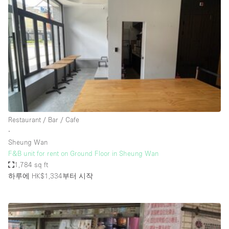
Photo
Conference
Meeting
Office
Shop Share
Shooting
공간 유형
Advertisement Space
Restaurant / Bar / Cafe
Apartment / Loft
∙
Sheung Wan
Art Gallery
F&B unit for rent on Ground Floor in Sheung Wan
Atelier / Workshop Studio
1,784 sq ft
하루에 HK$1,334
부터 시작
Boat
Booth / Kiosk / Stand
Boutique / Shop