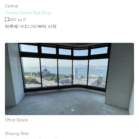
Central
Trendy Central Mall Shop
480 sq ft
하루에 HK$2,080
부터 시작
Office Space
∙
Sheung Wan