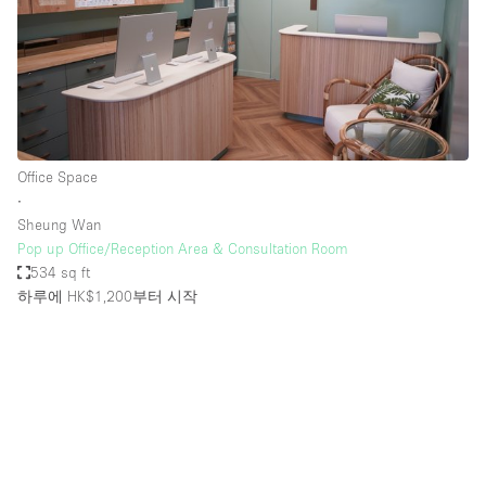
Office Space
∙
Sheung Wan
Pop up Office/Reception Area & Consultation Room
534 sq ft
하루에 HK$1,200
부터 시작