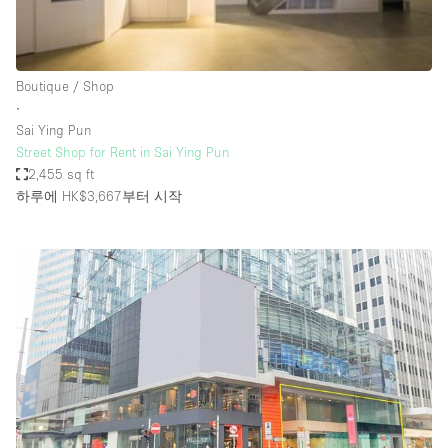
Haussmann Style
Heating
Boutique / Shop
Industrial
∙
Internet
Sai Ying Pun
Street Shop for Rent in Sai Ying Pun
Kitchen
2,455 sq ft
하루에 HK$3,667
부터 시작
Large Door Entrance
Lighting
Liquor Licence
Living Space
Multiple Rooms
Office Equipment
Private Parking
Raw