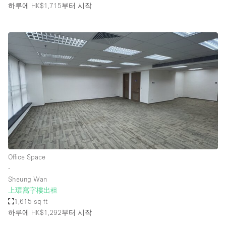
하루에 HK$1,715
부터 시작
Office Space
∙
Sheung Wan
上環寫字樓出租
1,615 sq ft
하루에 HK$1,292
부터 시작