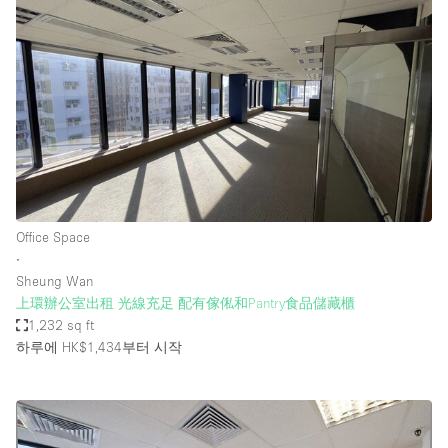
Office Space
∙
Sheung Wan
上環辦公室出租 光線充足 配有傢俬和Pantry食品儲藏櫃
1,232 sq ft
하루에 HK$1,434
부터 시작