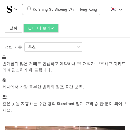
일일 비용
HK$0
HK$50,000+
날짜
필터 더 보기
정렬 기준
공간 크기
추천
번거롭지 않은 거래로 안심하고 예약하세요! 저희가 보호하고 지켜드
100 sq ft
5000+ sq ft
리며 안심하게 해 드립니다。
~ 13 명
~ 650 명
세계에서 가장 풍부한 범위의 점포 공간 보유。
프로젝트 유형
같은 곳을 지향하는 수천 명의 Storefront 임대 고객 중 한 분이 되어보
세요。
Retail
Showroom
Event
Art
Food