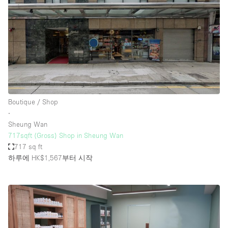
Boutique / Shop
∙
Sheung Wan
717sqft (Gross) Shop in Sheung Wan
717 sq ft
하루에 HK$1,567
부터 시작