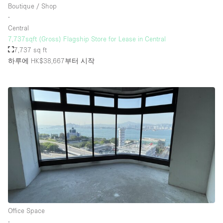
Boutique / Shop
∙
Central
층 / 접근성:
7,737sqft (Gross) Flagship Store for Lease in Central
7,737 sq ft
지하층
하루에 HK$38,667
부터 시작
1층 앞마당
위치한 거리
쇼핑몰
테라스
윗층
기타
Office Space
∙