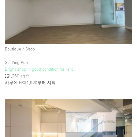
Restaurant / Bar / Cafe
Rooftop
Salon
Shop Share
Stall / Market Stall
Boutique / Shop
Truck
∙
Sai Ying Pun
Unique Space
Bright shop in good condition for rent
1,260 sq ft
Warehouse
하루에 HK$1,920
부터 시작
공간 기능
Air Conditioning
Animals Friendly
Bar