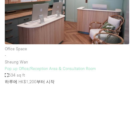
Office Space
∙
Sheung Wan
Pop up Office/Reception Area & Consultation Room
534 sq ft
하루에 HK$1,200
부터 시작