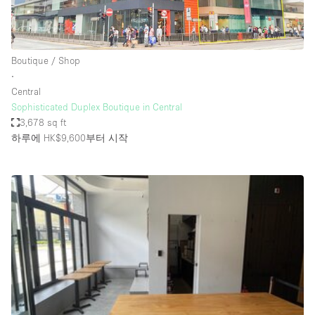
Haussmann Style
Heating
Boutique / Shop
Industrial
∙
Internet
Central
Sophisticated Duplex Boutique in Central
Kitchen
3,678 sq ft
하루에 HK$9,600
부터 시작
Large Door Entrance
Lighting
Liquor Licence
Living Space
Multiple Rooms
Office Equipment
Private Parking
Raw