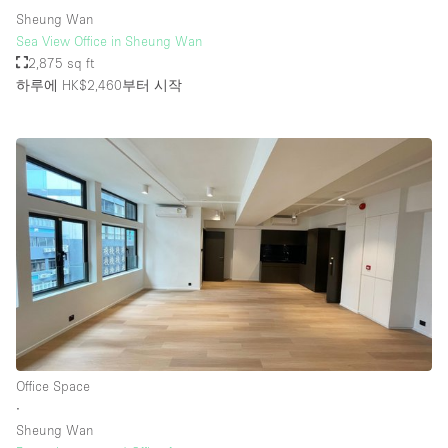
Sheung Wan
Sea View Office in Sheung Wan
2,875 sq ft
하루에 HK$2,460
부터 시작
Office Space
∙
Sheung Wan