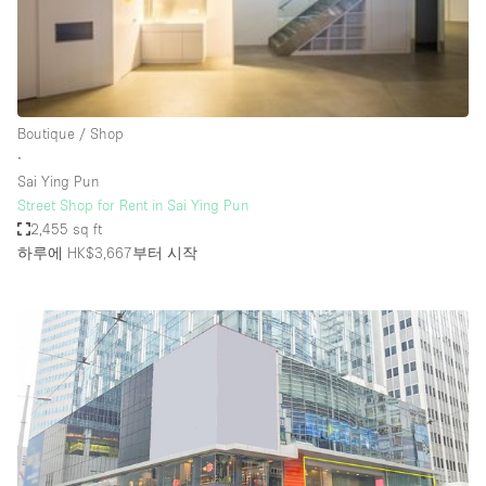
Bathroom
Car Display
Concierge
Boutique / Shop
Counters
∙
Daylight
Sai Ying Pun
Street Shop for Rent in Sai Ying Pun
Electricity
2,455 sq ft
Elevator
하루에 HK$3,667
부터 시작
Fitting Rooms
Furniture
Garden
Garment Rack
Ground Floor
Handicap Accessible