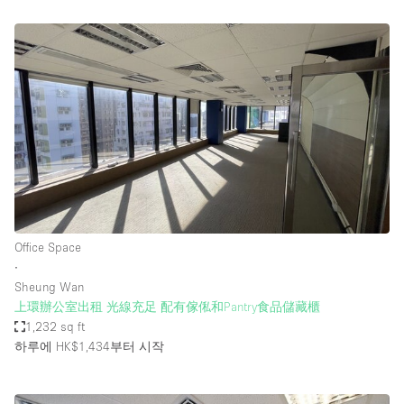
Office Space
∙
Sheung Wan
上環辦公室出租 光線充足 配有傢俬和Pantry食品儲藏櫃
1,232 sq ft
하루에 HK$1,434
부터 시작