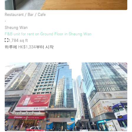
Rooftop / Terrace
Restaurant / Bar / Cafe
Security System
∙
Sheung Wan
Smoking Area
F&B unit for rent on Ground Floor in Sheung Wan
Sound & Video Equipment
1,784 sq ft
하루에 HK$1,334
부터 시작
Soundproof
Stock Room
Street Level
Stunning View
Terrace
Toilets
Water Access
Whitebox / Minimal
Window Display