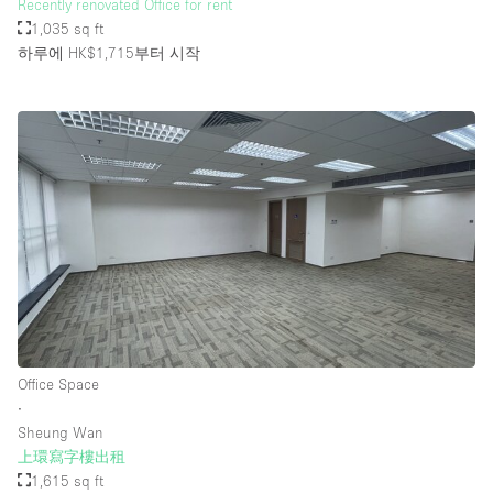
Recently renovated Office for rent
1,035 sq ft
하루에 HK$1,715
부터 시작
Office Space
∙
Sheung Wan
上環寫字樓出租
1,615 sq ft