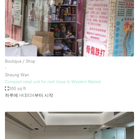
Conference Room
Container
Creative Space
Event Space
Fair / Festival
Hall
Boutique / Shop
Lobby Space
∙
Sheung Wan
Mall Shop
Compact retail unit for rent close to Western Market
Mansion / House
300 sq ft
하루에 HK$834
부터 시작
Meeting Space
Office Space
Other
Photo / Filming Studio