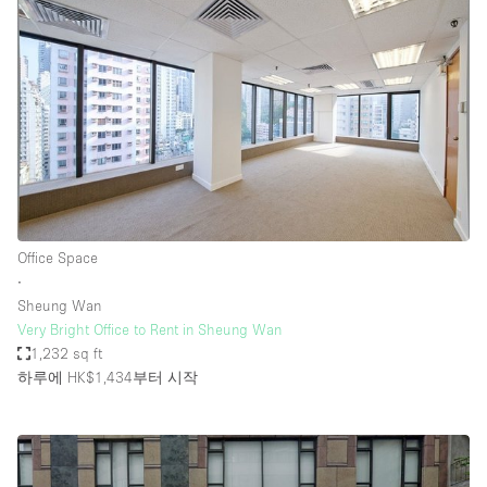
Office Space
∙
Sheung Wan
Very Bright Office to Rent in Sheung Wan
1,232 sq ft
하루에 HK$1,434
부터 시작