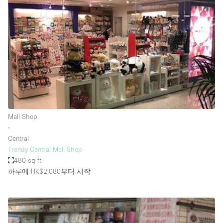
Photo
Conference
Meeting
Office
Shop Share
Shooting
공간 유형
Advertisement Space
Mall Shop
Apartment / Loft
∙
Central
Art Gallery
Trendy Central Mall Shop
Atelier / Workshop Studio
480 sq ft
하루에 HK$2,080
부터 시작
Boat
Booth / Kiosk / Stand
Boutique / Shop