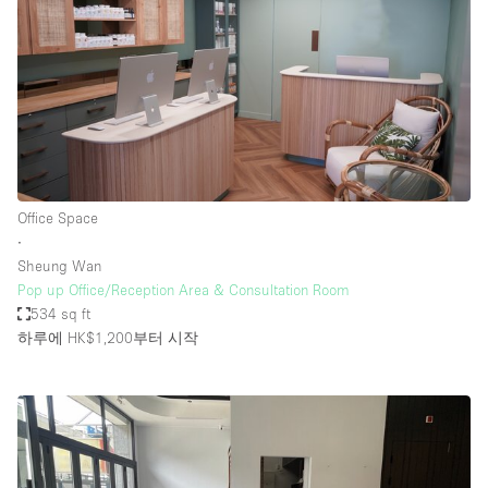
Office Space
∙
Sheung Wan
Pop up Office/Reception Area & Consultation Room
534 sq ft
하루에 HK$1,200
부터 시작