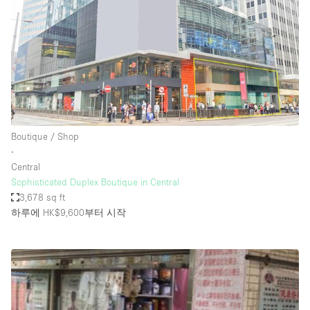
Conference Room
Container
Creative Space
Event Space
Fair / Festival
Hall
Boutique / Shop
Lobby Space
∙
Central
Mall Shop
Sophisticated Duplex Boutique in Central
Mansion / House
3,678 sq ft
하루에 HK$9,600
부터 시작
Meeting Space
Office Space
Other
Photo / Filming Studio