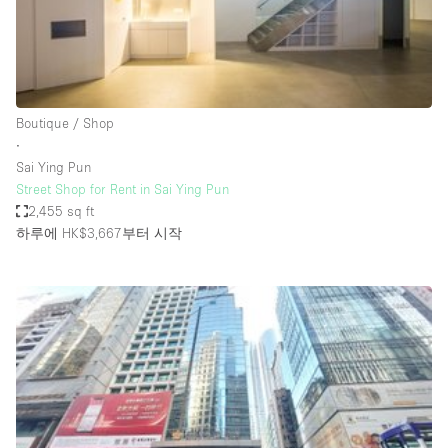
Bathroom
Car Display
Concierge
Boutique / Shop
Counters
∙
Daylight
Sai Ying Pun
Street Shop for Rent in Sai Ying Pun
Electricity
2,455 sq ft
Elevator
하루에 HK$3,667
부터 시작
Fitting Rooms
Furniture
Garden
Garment Rack
Ground Floor
Handicap Accessible