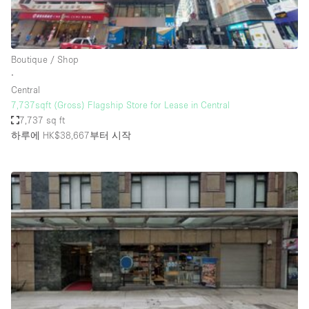
Haussmann Style
Heating
Boutique / Shop
Industrial
∙
Internet
Central
7,737sqft (Gross) Flagship Store for Lease in Central
Kitchen
7,737 sq ft
하루에 HK$38,667
부터 시작
Large Door Entrance
Lighting
Liquor Licence
Living Space
Multiple Rooms
Office Equipment
Private Parking
Raw