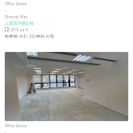
Office Space
∙
Sheung Wan
층 / 접근성:
上環寫字樓出租
1,615 sq ft
지하층
하루에 HK$1,292
부터 시작
1층 앞마당
위치한 거리
쇼핑몰
테라스
윗층
기타
Office Space
∙