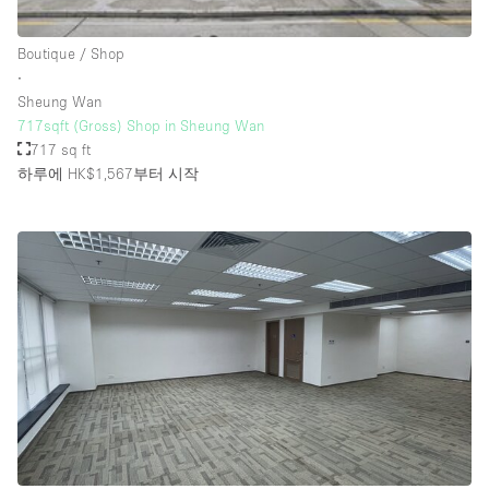
Rooftop / Terrace
Boutique / Shop
Security System
∙
Sheung Wan
Smoking Area
717sqft (Gross) Shop in Sheung Wan
Sound & Video Equipment
717 sq ft
하루에 HK$1,567
부터 시작
Soundproof
Stock Room
Street Level
Stunning View
Terrace
Toilets
Water Access
Whitebox / Minimal
Window Display