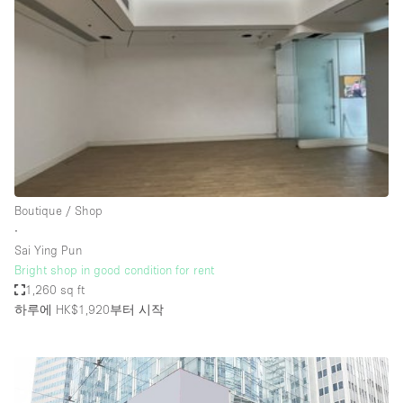
Photo
Conference
Meeting
Office
Shop Share
Shooting
공간 유형
Advertisement Space
Boutique / Shop
Apartment / Loft
∙
Sai Ying Pun
Art Gallery
Bright shop in good condition for rent
Atelier / Workshop Studio
1,260 sq ft
하루에 HK$1,920
부터 시작
Boat
Booth / Kiosk / Stand
Boutique / Shop