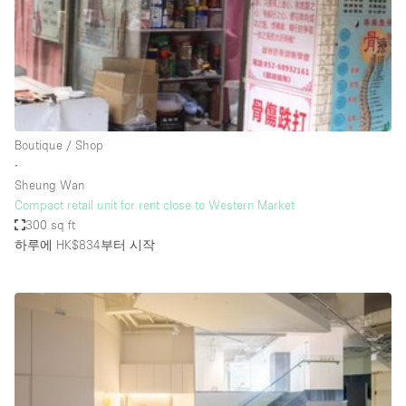
Restaurant / Bar / Cafe
Rooftop
Salon
Shop Share
Stall / Market Stall
Boutique / Shop
Truck
∙
Sheung Wan
Unique Space
Compact retail unit for rent close to Western Market
300 sq ft
Warehouse
하루에 HK$834
부터 시작
공간 기능
Air Conditioning
Animals Friendly
Bar