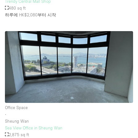
Trendy Central Mall Shop
480 sq ft
하루에 HK$2,080
부터 시작
Office Space
∙
Sheung Wan
Sea View Office in Sheung Wan
2,875 sq ft