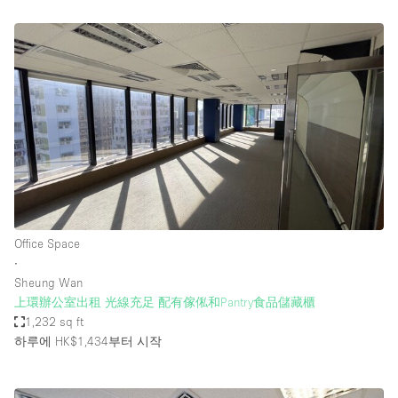
Office Space
∙
Sheung Wan
上環辦公室出租 光線充足 配有傢俬和Pantry食品儲藏櫃
1,232 sq ft
하루에 HK$1,434
부터 시작