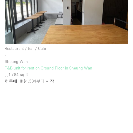
Restaurant / Bar / Cafe
∙
Sheung Wan
F&B unit for rent on Ground Floor in Sheung Wan
1,784 sq ft
하루에 HK$1,334
부터 시작