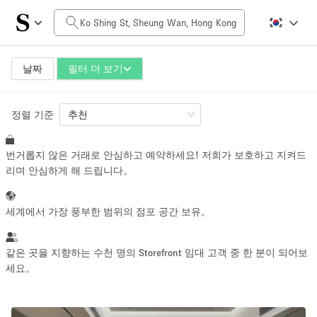
일일 비용
HK$0
HK$50,000+
날짜
필터 더 보기
정렬 기준
공간 크기
추천
번거롭지 않은 거래로 안심하고 예약하세요! 저희가 보호하고 지켜드
100 sq ft
5000+ sq ft
리며 안심하게 해 드립니다。
~ 13 명
~ 650 명
세계에서 가장 풍부한 범위의 점포 공간 보유。
프로젝트 유형
같은 곳을 지향하는 수천 명의 Storefront 임대 고객 중 한 분이 되어보
세요。
Retail
Showroom
Event
Art
Food