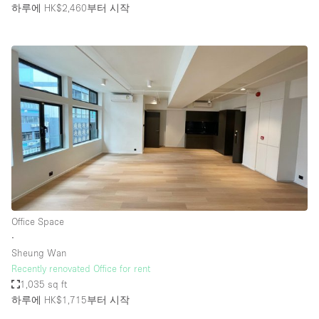
하루에 HK$2,460
부터 시작
Office Space
∙
Sheung Wan
Recently renovated Office for rent
1,035 sq ft
하루에 HK$1,715
부터 시작