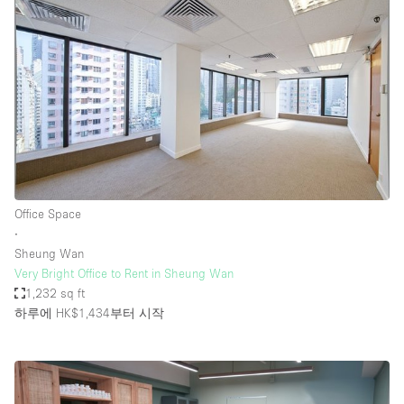
Office Space
∙
Sheung Wan
Very Bright Office to Rent in Sheung Wan
1,232 sq ft
하루에 HK$1,434
부터 시작