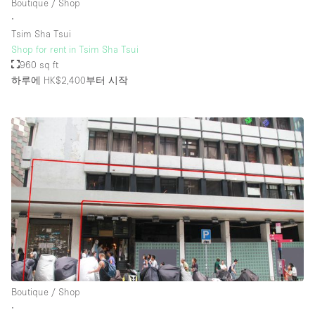
Boutique / Shop
∙
Tsim Sha Tsui
Shop for rent in Tsim Sha Tsui
960 sq ft
하루에 HK$2,400
부터 시작
Boutique / Shop
∙