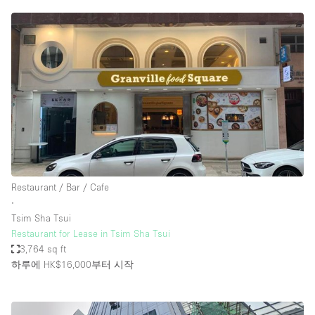
Restaurant / Bar / Cafe
∙
Tsim Sha Tsui
Restaurant for Lease in Tsim Sha Tsui
3,764 sq ft
하루에 HK$16,000
부터 시작