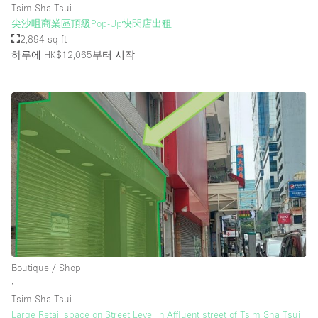
Tsim Sha Tsui
尖沙咀商業區頂級Pop-Up快閃店出租
2,894 sq ft
하루에 HK$12,065
부터 시작
Boutique / Shop
∙
Tsim Sha Tsui
Large Retail space on Street Level in Affluent street of Tsim Sha Tsui