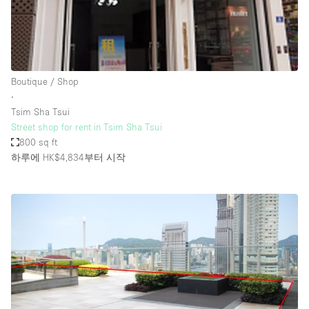
Boutique / Shop
∙
Tsim Sha Tsui
Street shop for rent in Tsim Sha Tsui
800 sq ft
하루에 HK$4,834
부터 시작