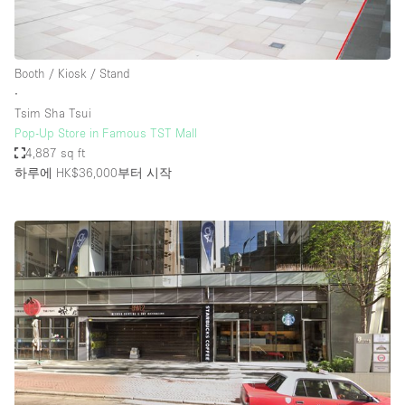
Booth / Kiosk / Stand
∙
Tsim Sha Tsui
Pop-Up Store in Famous TST Mall
4,887 sq ft
하루에 HK$36,000
부터 시작