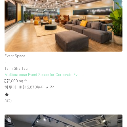
Conference Room
Container
Creative Space
Event Space
Fair / Festival
Hall
Event Space
Lobby Space
∙
Tsim Sha Tsui
Mall Shop
Multipurpose Event Space for Corporate Events
Mansion / House
2,000 sq ft
하루에 HK$12,870
부터 시작
Meeting Space
Office Space
5
(
2
)
Other
Photo / Filming Studio