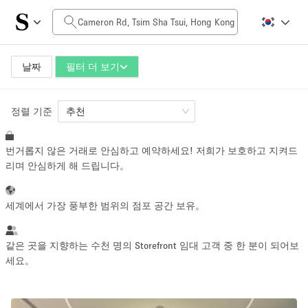
일일 비용
HK$0
HK$50,000+
날짜
필터 더 보기
정렬 기준
공간 크기
추천
번거롭지 않은 거래로 안심하고 예약하세요! 저희가 보호하고 지켜드
100 sq ft
5000+ sq ft
리며 안심하게 해 드립니다。
~ 13 명
~ 650 명
세계에서 가장 풍부한 범위의 점포 공간 보유。
프로젝트 유형
같은 곳을 지향하는 수천 명의 Storefront 임대 고객 중 한 분이 되어보
세요。
Retail
Showroom
Event
Art
Food