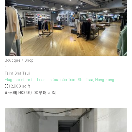
Restaurant / Bar / Cafe
Rooftop
Salon
Shop Share
Stall / Market Stall
Truck
Boutique / Shop
Unique Space
∙
Tsim Sha Tsui
Warehouse
Flagship store for Lease in touristic Tsim Sha Tsui, Hong Kong
12,903 sq ft
하루에 HK$46,000
부터 시작
공간 기능
Air Conditioning
Animals Friendly
Bar