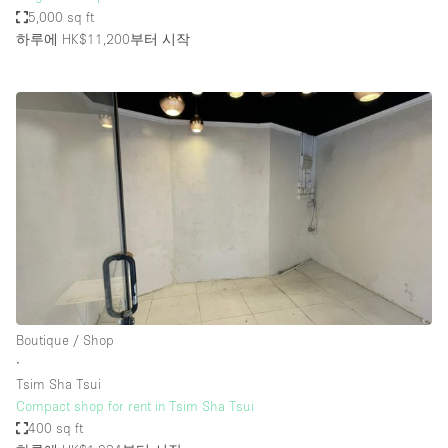
5,000 sq ft
하루에 HK$11,200
부터 시작
Boutique / Shop
∙
Tsim Sha Tsui
Compact shop for rent in Tsim Sha Tsui
400 sq ft