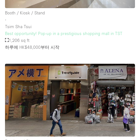
Booth / Kiosk / Stand
∙
Tsim Sha Tsui
Best opportunity! Pop-up in a prestigious shopping mall in TST
1,206 sq ft
하루에 HK$48,000
부터 시작