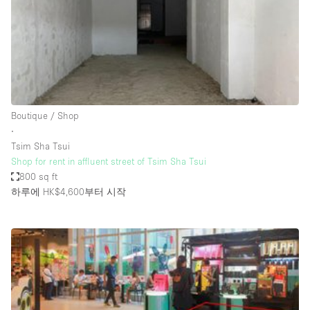
Bathroom
Car Display
Concierge
Counters
Daylight
Boutique / Shop
∙
Electricity
Tsim Sha Tsui
Elevator
Shop for rent in affluent street of Tsim Sha Tsui
800 sq ft
Fitting Rooms
하루에 HK$4,600
부터 시작
Furniture
Garden
Garment Rack
Ground Floor
Handicap Accessible