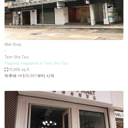
Mall Shop
∙
Tsim Sha Tsui
Flagship megastore in Tsim Sha Tsui
15,000 sq ft
하루에 HK$36,667
부터 시작