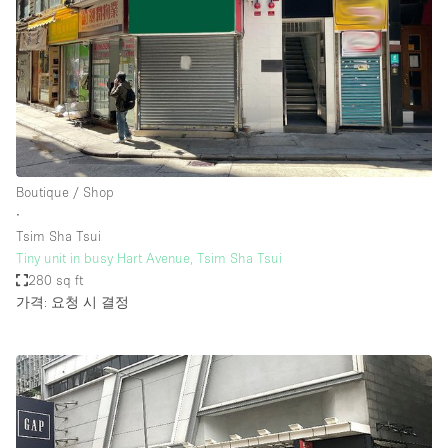
Boutique / Shop
∙
Tsim Sha Tsui
Tiny unit in busy Hart Avenue, Tsim Sha Tsui
280 sq ft
가격: 요청 시 결정