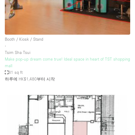
Haussmann Style
Heating
Industrial
Internet
Booth / Kiosk / Stand
∙
Kitchen
Tsim Sha Tsui
Make pop-up dream come true! Ideal space in heart of TST shopping
Large Door Entrance
mall
Lighting
81 sq ft
하루에 HK$1,480
부터 시작
Liquor Licence
Living Space
Multiple Rooms
Office Equipment
Private Parking
Raw