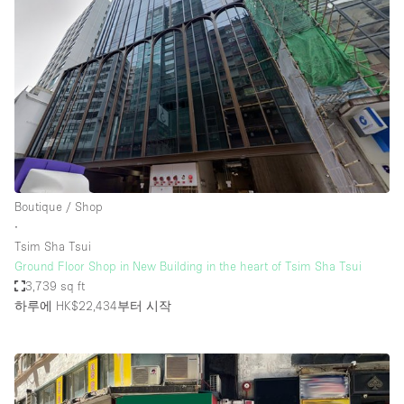
Boutique / Shop
∙
Tsim Sha Tsui
Ground Floor Shop in New Building in the heart of Tsim Sha Tsui
3,739 sq ft
하루에 HK$22,434
부터 시작