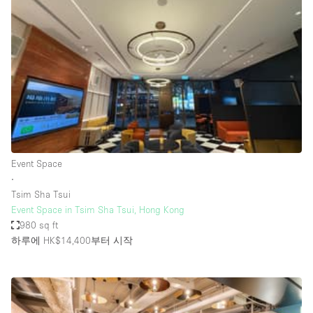
Photo
Conference
Meeting
Office
Shop Share
Shooting
공간 유형
Advertisement Space
Event Space
Apartment / Loft
∙
Tsim Sha Tsui
Art Gallery
Event Space in Tsim Sha Tsui, Hong Kong
Atelier / Workshop Studio
980 sq ft
하루에 HK$14,400
부터 시작
Boat
Booth / Kiosk / Stand
Boutique / Shop