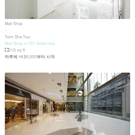
층 / 접근성:
Mall Shop
∙
지하층
Tsim Sha Tsui
Mall Shop in TST Retail Hub
1층 앞마당
510 sq ft
위치한 거리
하루에 HK$6,000
부터 시작
쇼핑몰
테라스
윗층
기타