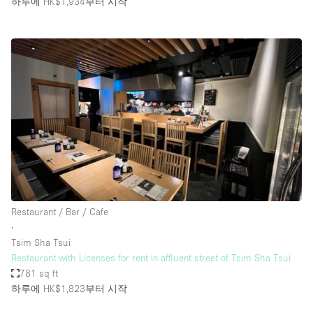
하루에 HK$1,934
부터 시작
Restaurant / Bar / Cafe
∙
Tsim Sha Tsui
Restaurant with Licenses for rent in affluent street of Tsim Sha Tsui
781 sq ft
하루에 HK$1,823
부터 시작