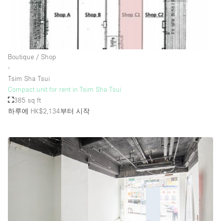
Rooftop / Terrace
Security System
Smoking Area
Boutique / Shop
Sound & Video Equipment
∙
Tsim Sha Tsui
Soundproof
Compact unit for rent in Tsim Sha Tsui
Stock Room
385 sq ft
하루에 HK$2,134
부터 시작
Street Level
Stunning View
Terrace
Toilets
Water Access
Whitebox / Minimal
Window Display