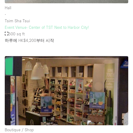
Hall
∙
Tsim Sha Tsui
Event Venue- Center of TST Next to Harbor City!
500 sq ft
하루에 HK$4,200
부터 시작
Boutique / Shop