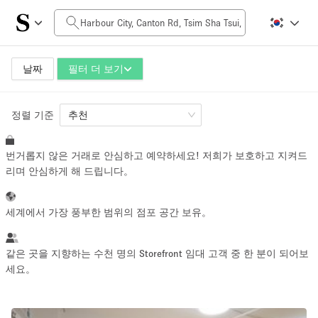
일일 비용
HK$0
HK$50,000+
날짜
필터 더 보기
정렬 기준
공간 크기
추천
번거롭지 않은 거래로 안심하고 예약하세요! 저희가 보호하고 지켜드
100 sq ft
5000+ sq ft
리며 안심하게 해 드립니다。
~ 13 명
~ 650 명
세계에서 가장 풍부한 범위의 점포 공간 보유。
프로젝트 유형
같은 곳을 지향하는 수천 명의 Storefront 임대 고객 중 한 분이 되어보
세요。
Retail
Showroom
Event
Art
Food