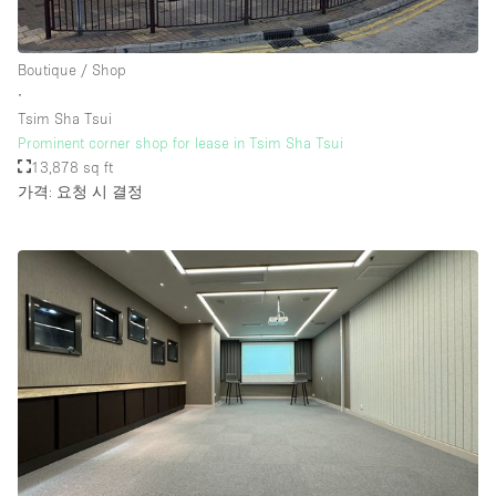
Boutique / Shop
∙
Tsim Sha Tsui
Prominent corner shop for lease in Tsim Sha Tsui
13,878 sq ft
가격: 요청 시 결정