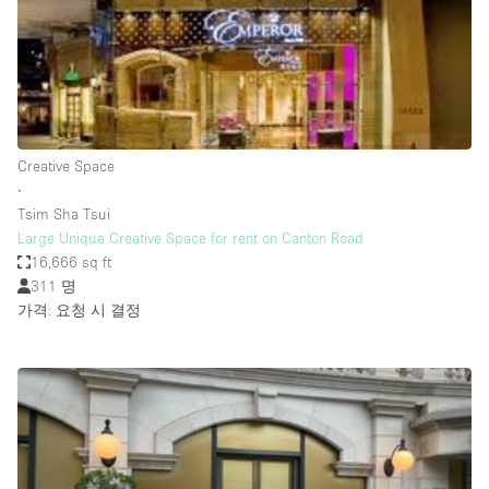
Haussmann Style
Heating
Industrial
Internet
Creative Space
Kitchen
∙
Tsim Sha Tsui
Large Door Entrance
Large Unique Creative Space for rent on Canton Road
Lighting
16,666 sq ft
311 명
Liquor Licence
가격: 요청 시 결정
Living Space
Multiple Rooms
Office Equipment
Private Parking
Raw