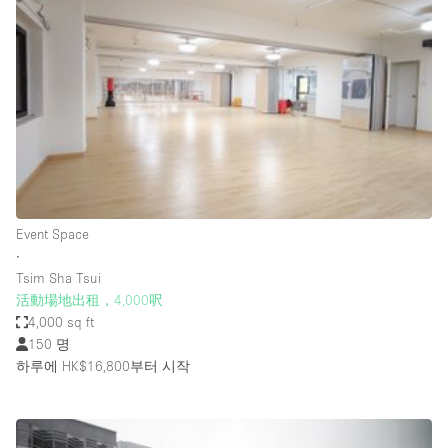
Photo
Conference
Meeting
Office
Shop Share
Shooting
공간 유형
Advertisement Space
Event Space
Apartment / Loft
∙
Tsim Sha Tsui
Art Gallery
活動場地出租，4,000呎
Atelier / Workshop Studio
4,000 sq ft
150 명
Boat
하루에 HK$16,800
부터 시작
Booth / Kiosk / Stand
Boutique / Shop