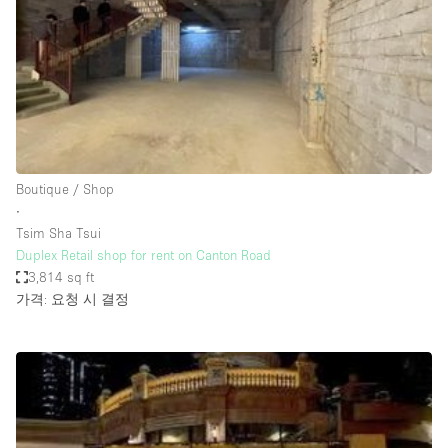
Bathroom
Car Display
Concierge
Counters
Daylight
Boutique / Shop
Electricity
∙
Elevator
Tsim Sha Tsui
Duplex Retail shop for rent on Canton Road
Fitting Rooms
3,814 sq ft
가격: 요청 시 결정
Furniture
Garden
Garment Rack
Ground Floor
Handicap Accessible