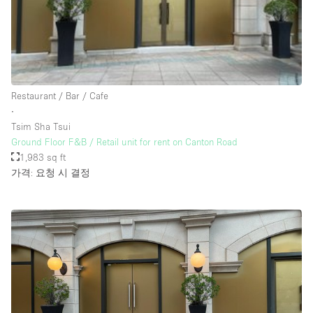
Rooftop / Terrace
Security System
Smoking Area
Sound & Video Equipment
Restaurant / Bar / Cafe
∙
Soundproof
Tsim Sha Tsui
Stock Room
Ground Floor F&B / Retail unit for rent on Canton Road
1,983 sq ft
Street Level
가격: 요청 시 결정
Stunning View
Terrace
Toilets
Water Access
Whitebox / Minimal
Window Display