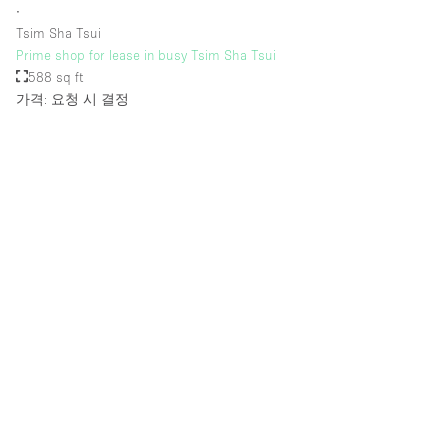
∙
Tsim Sha Tsui
Prime shop for lease in busy Tsim Sha Tsui
588 sq ft
가격: 요청 시 결정