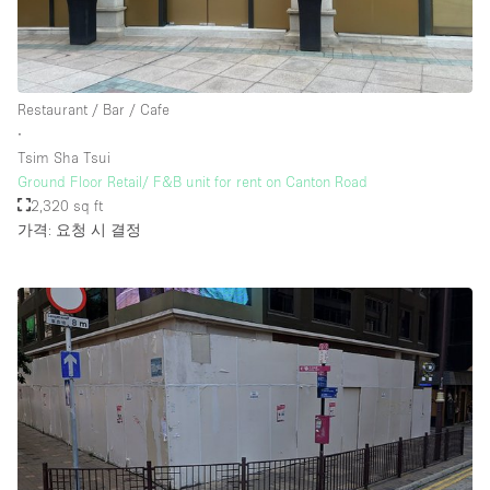
층 / 접근성:
Restaurant / Bar / Cafe
지하층
∙
Tsim Sha Tsui
1층 앞마당
Ground Floor Retail/ F&B unit for rent on Canton Road
위치한 거리
2,320 sq ft
가격: 요청 시 결정
쇼핑몰
테라스
윗층
기타