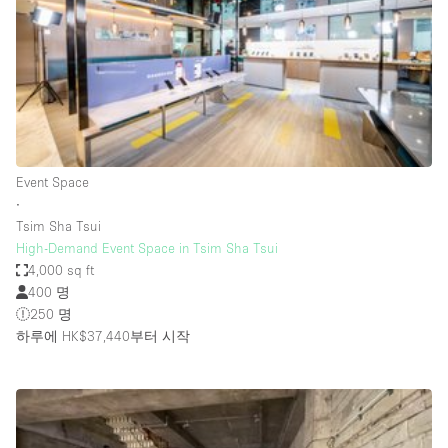
Restaurant / Bar / Cafe
Rooftop
Salon
Shop Share
Stall / Market Stall
Truck
Event Space
∙
Unique Space
Tsim Sha Tsui
High-Demand Event Space in Tsim Sha Tsui
Warehouse
4,000 sq ft
400 명
250 명
공간 기능
하루에 HK$37,440
부터 시작
Air Conditioning
Animals Friendly
Bar