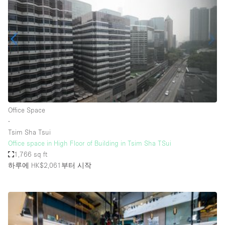
Conference Room
Container
Creative Space
Event Space
Fair / Festival
Hall
Lobby Space
Office Space
∙
Mall Shop
Tsim Sha Tsui
Mansion / House
Office space in High Floor of Building in Tsim Sha TSui
1,766 sq ft
Meeting Space
하루에 HK$2,061
부터 시작
Office Space
Other
Photo / Filming Studio