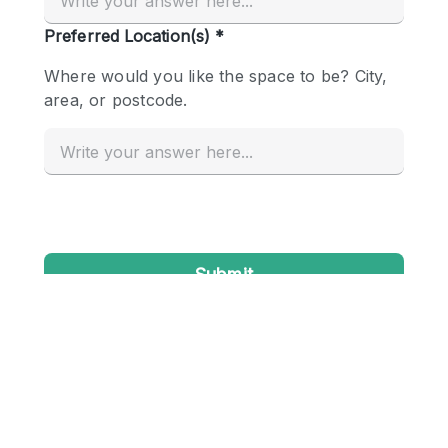
Conference Room
Container
Creative Space
Event Space
Fair / Festival
Hall
Lobby Space
Mall Shop
Mansion / House
Meeting Space
Office Space
Other
Photo / Filming Studio