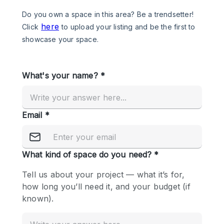
Photo
Conference
Meeting
Office
Shop Share
Shooting
공간 유형
Advertisement Space
Apartment / Loft
Art Gallery
Atelier / Workshop Studio
Boat
Booth / Kiosk / Stand
Boutique / Shop