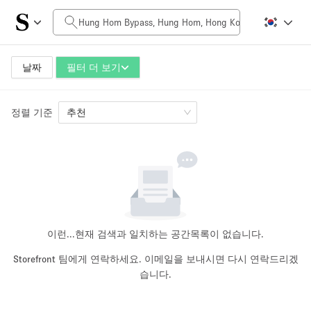
일일 비용
HK$0
HK$50,000+
날짜
필터 더 보기
정렬 기준
공간 크기
추천
100 sq ft
5000+ sq ft
~ 13 명
~ 650 명
프로젝트 유형
이런...
현재 검색과 일치하는 공간목록이 없습니다.
Storefront 팀에게 연락하세요. 이메일을 보내시면 다시 연락드리겠
습니다.
Retail
Showroom
Event
Art
Food