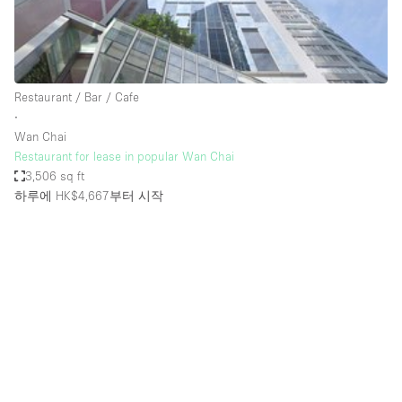
Haussmann Style
Heating
Industrial
Restaurant / Bar / Cafe
Internet
∙
Wan Chai
Kitchen
Restaurant for lease in popular Wan Chai
3,506 sq ft
Large Door Entrance
하루에 HK$4,667
부터 시작
Lighting
Liquor Licence
Living Space
Multiple Rooms
Office Equipment
Private Parking
Raw