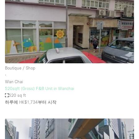
Conference Room
Container
Creative Space
Event Space
Fair / Festival
Hall
Lobby Space
Boutique / Shop
∙
Mall Shop
Wan Chai
Mansion / House
520sqft (Gross) F&B Unit in Wanchai
520 sq ft
Meeting Space
하루에 HK$1,734
부터 시작
Office Space
Other
Photo / Filming Studio