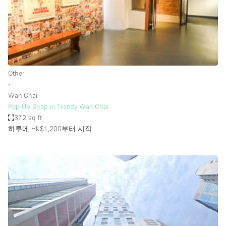
Bathroom
Car Display
Concierge
Counters
Other
Daylight
∙
Wan Chai
Electricity
Pop-Up Shop in Trendy Wan Chai
Elevator
372 sq ft
하루에 HK$1,200
부터 시작
Fitting Rooms
Furniture
Garden
Garment Rack
Ground Floor
Handicap Accessible