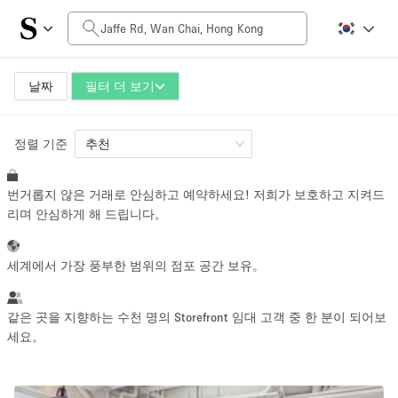
일일 비용
HK$0
HK$50,000+
날짜
필터 더 보기
정렬 기준
공간 크기
추천
번거롭지 않은 거래로 안심하고 예약하세요! 저희가 보호하고 지켜드
100 sq ft
5000+ sq ft
리며 안심하게 해 드립니다。
~ 13 명
~ 650 명
세계에서 가장 풍부한 범위의 점포 공간 보유。
프로젝트 유형
같은 곳을 지향하는 수천 명의 Storefront 임대 고객 중 한 분이 되어보
세요。
Retail
Showroom
Event
Art
Food