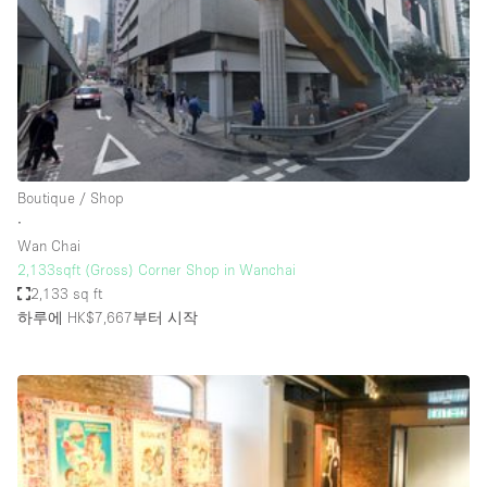
Restaurant / Bar / Cafe
Rooftop
Salon
Shop Share
Stall / Market Stall
Truck
Boutique / Shop
∙
Unique Space
Wan Chai
2,133sqft (Gross) Corner Shop in Wanchai
Warehouse
2,133 sq ft
하루에 HK$7,667
부터 시작
공간 기능
Air Conditioning
Animals Friendly
Bar