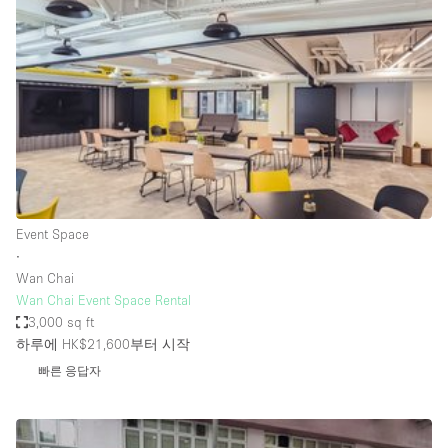
Photo
Conference
Meeting
Office
Shop Share
Shooting
공간 유형
Advertisement Space
Event Space
Apartment / Loft
∙
Wan Chai
Art Gallery
Wan Chai Event Space Rental
Atelier / Workshop Studio
3,000 sq ft
하루에 HK$21,600
부터 시작
Boat
빠른 응답자
Booth / Kiosk / Stand
Boutique / Shop