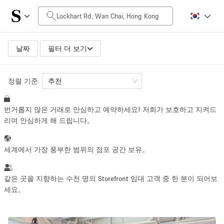
일일 비용
HK$0
HK$50,000+
날짜
필터 더 보기
정렬 기준
공간 크기
추천
번거롭지 않은 거래로 안심하고 예약하세요! 저희가 보호하고 지켜드
100 sq ft
5000+ sq ft
리며 안심하게 해 드립니다。
~ 13 명
~ 650 명
세계에서 가장 풍부한 범위의 점포 공간 보유。
프로젝트 유형
같은 곳을 지향하는 수천 명의 Storefront 임대 고객 중 한 분이 되어보
세요。
Retail
Showroom
Event
Art
Food