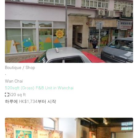
Conference Room
Container
Creative Space
Event Space
Fair / Festival
Hall
Lobby Space
Boutique / Shop
∙
Mall Shop
Wan Chai
Mansion / House
520sqft (Gross) F&B Unit in Wanchai
520 sq ft
Meeting Space
하루에 HK$1,734
부터 시작
Office Space
Other
Photo / Filming Studio