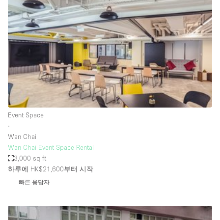
Photo
Conference
Meeting
Office
Shop Share
Shooting
공간 유형
Advertisement Space
Event Space
Apartment / Loft
∙
Wan Chai
Art Gallery
Wan Chai Event Space Rental
Atelier / Workshop Studio
3,000 sq ft
하루에 HK$21,600
부터 시작
Boat
빠른 응답자
Booth / Kiosk / Stand
Boutique / Shop