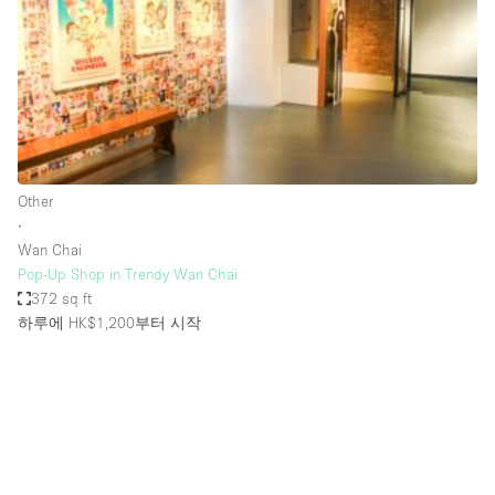
Restaurant / Bar / Cafe
Rooftop
Salon
Shop Share
Stall / Market Stall
Truck
Other
∙
Unique Space
Wan Chai
Pop-Up Shop in Trendy Wan Chai
Warehouse
372 sq ft
하루에 HK$1,200
부터 시작
공간 기능
Air Conditioning
Animals Friendly
Bar