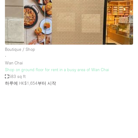
Restaurant / Bar / Cafe
Rooftop
Salon
Shop Share
Stall / Market Stall
Boutique / Shop
Truck
∙
Wan Chai
Unique Space
Shop on ground floor for rent in a busy area of Wan Chai
583 sq ft
Warehouse
하루에 HK$1,654
부터 시작
공간 기능
Air Conditioning
Animals Friendly
Bar