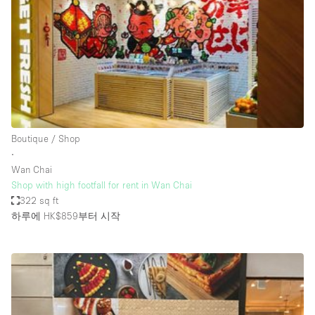
Conference Room
Container
Creative Space
Event Space
Fair / Festival
Hall
Boutique / Shop
Lobby Space
∙
Wan Chai
Mall Shop
Shop with high footfall for rent in Wan Chai
Mansion / House
322 sq ft
하루에 HK$859
부터 시작
Meeting Space
Office Space
Other
Photo / Filming Studio