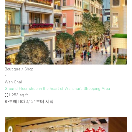
Photo
Conference
Meeting
Office
Shop Share
Shooting
공간 유형
Advertisement Space
Boutique / Shop
Apartment / Loft
∙
Wan Chai
Art Gallery
Ground Floor shop in the heart of Wanchai's Shopping Area
Atelier / Workshop Studio
1,253 sq ft
하루에 HK$3,134
부터 시작
Boat
Booth / Kiosk / Stand
Boutique / Shop