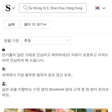
일일 비용
HK$0
HK$50,000+
날짜
필터 더 보기
정렬 기준
공간 크기
추천
번거롭지 않은 거래로 안심하고 예약하세요! 저희가 보호하고 지켜드
100 sq ft
5000+ sq ft
리며 안심하게 해 드립니다。
~ 13 명
~ 650 명
세계에서 가장 풍부한 범위의 점포 공간 보유。
프로젝트 유형
같은 곳을 지향하는 수천 명의 Storefront 임대 고객 중 한 분이 되어보
세요。
Retail
Showroom
Event
Art
Food