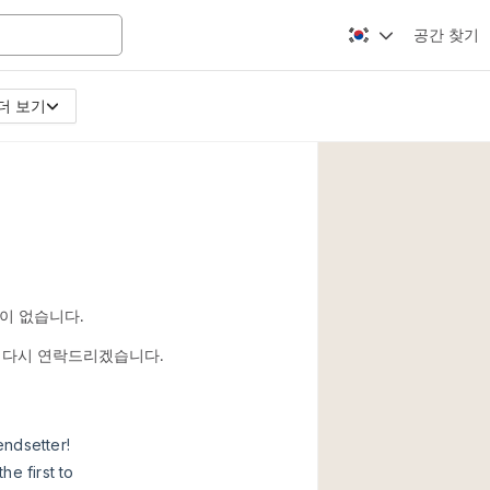
공간 찾기
더 보기
Apartment / Loft
Atelier / Workshop
Booth / Kiosk / St
Conference Room
Creative Space
Fair / Festival
이 없습니다.
Lobby Space
시면 다시 연락드리겠습니다.
Mansion / House
Office Space
Photo / Filming St