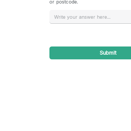
Haussmann Style
Industrial
Kitchen
Lighting
Living Space
Office Equipment
Raw
Security System
Sound & Video Equipment
Stock Room
Stunning View
Toilets
Whitebox / Minimal