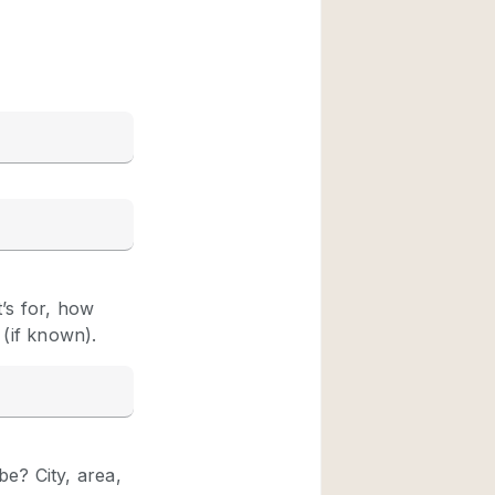
Rooftop
Shop Share
Truck
Warehouse
Animals Friendly
Bathroom
Concierge
Daylight
Elevator
Furniture
Garment Rack
Handicap Accessib