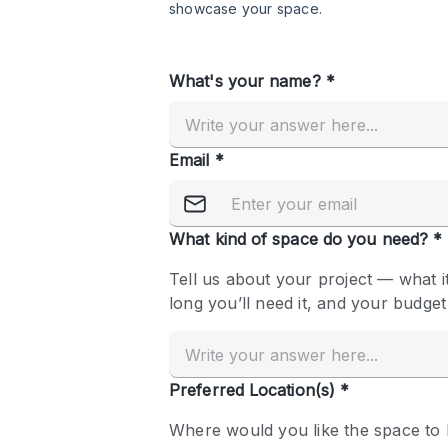
Restaurant / Bar / Cafe
Salon
Stall / Market Stall
Unique Space
공간 기능
Air Conditioning
Bar
Car Display
Counters
Electricity
Fitting Rooms
Garden
Ground Floor