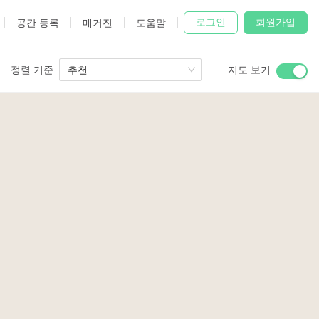
로그인
회원가입
공간 등록
매거진
도움말
정렬 기준
추천
지도 보기
 Studio
and
udio