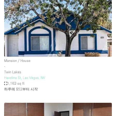
Photo
Conference
Meeting
Office
Shop Share
Shooting
공간 유형
Advertisement Space
Mansion / House
Apartment / Loft
∙
Twin Lakes
Art Gallery
Havelina St, Las Vegas, NV
Atelier / Workshop Studio
1,162 sq ft
하루에 $52
부터 시작
Boat
Booth / Kiosk / Stand
Boutique / Shop