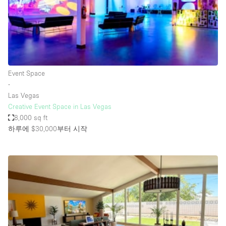
Bathroom
Car Display
Concierge
Counters
Event Space
Daylight
∙
Las Vegas
Electricity
Creative Event Space in Las Vegas
Elevator
8,000 sq ft
하루에 $30,000
부터 시작
Fitting Rooms
Furniture
Garden
Garment Rack
Ground Floor
Handicap Accessible