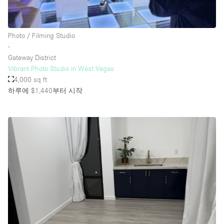
Rooftop / Terrace
Security System
Photo / Filming Studio
∙
Smoking Area
Gateway District
Sound & Video Equipment
Vibrant Photo Studio in West Vegas
4,000 sq ft
Soundproof
하루에 $1,440
부터 시작
Stock Room
Street Level
Stunning View
Terrace
Toilets
Water Access
Whitebox / Minimal
Window Display