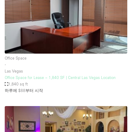
Conference Room
Container
Creative Space
Event Space
Fair / Festival
Hall
Office Space
Lobby Space
∙
Las Vegas
Mall Shop
Office Space for Lease – 1,840 SF | Central Las Vegas Location
Mansion / House
1,840 sq ft
하루에 $88
부터 시작
Meeting Space
Office Space
Other
Photo / Filming Studio