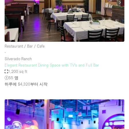
Restaurant / Bar / Cafe
Rooftop
Salon
Shop Share
Stall / Market Stall
Restaurant / Bar / Cafe
Truck
∙
Silverado Ranch
Unique Space
Elegant Restaurant Dining Space with TV's and Full Bar
1,200 sq ft
Warehouse
55 명
하루에 $4,320
부터 시작
공간 기능
Air Conditioning
Animals Friendly
Bar