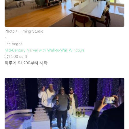
Haussmann Style
Heating
Industrial
Photo / Filming Studio
Internet
∙
Las Vegas
Kitchen
Mid-Century Marvel with Wall-to-Wall Windows
1,200 sq ft
Large Door Entrance
하루에 $1,200
부터 시작
Lighting
Liquor Licence
Living Space
Multiple Rooms
Office Equipment
Private Parking
Raw