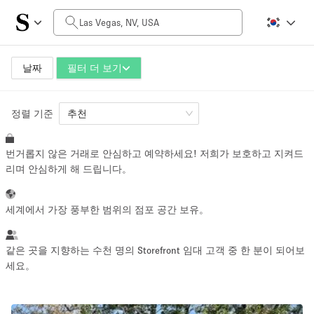
일일 비용
$0
$5,000+
날짜
필터 더 보기
정렬 기준
공간 크기
추천
번거롭지 않은 거래로 안심하고 예약하세요! 저희가 보호하고 지켜드
100 sq ft
5000+ sq ft
리며 안심하게 해 드립니다。
~ 13 명
~ 650 명
세계에서 가장 풍부한 범위의 점포 공간 보유。
프로젝트 유형
같은 곳을 지향하는 수천 명의 Storefront 임대 고객 중 한 분이 되어보
세요。
Retail
Showroom
Event
Art
Food