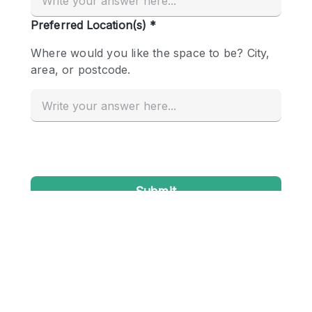
Conference Room
Container
Creative Space
Event Space
Fair / Festival
Hall
Lobby Space
Mall Shop
Mansion / House
Meeting Space
Office Space
Other
Photo / Filming Studio