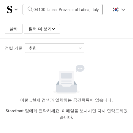
일일 비용
0€
5.000€+
날짜
필터 더 보기
정렬 기준
공간 크기
추천
10 m²
500+ m²
~ 13 명
~ 650 명
프로젝트 유형
이런...
현재 검색과 일치하는 공간목록이 없습니다.
Storefront 팀에게 연락하세요. 이메일을 보내시면 다시 연락드리겠
습니다.
Retail
Showroom
Event
Art
Food