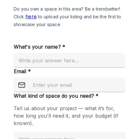
Photo
Conference
Meeting
Office
Shop Share
Shooting
공간 유형
Advertisement Space
Apartment / Loft
Art Gallery
Atelier / Workshop Studio
Boat
Booth / Kiosk / Stand
Boutique / Shop